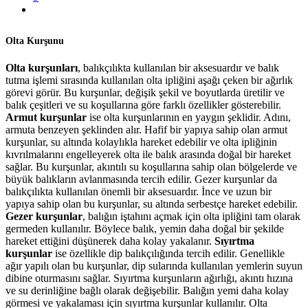
Olta Kurşunu
Olta kurşunları
, balıkçılıkta kullanılan bir aksesuardır ve balık
tutma işlemi sırasında kullanılan olta ipliğini aşağı çeken bir ağırlık
görevi görür. Bu kurşunlar, değişik şekil ve boyutlarda üretilir ve
balık çeşitleri ve su koşullarına göre farklı özellikler gösterebilir.
Armut kurşunlar
ise olta kurşunlarının en yaygın şeklidir. Adını,
armuta benzeyen şeklinden alır. Hafif bir yapıya sahip olan armut
kurşunlar, su altında kolaylıkla hareket edebilir ve olta ipliğinin
kıvrılmalarını engelleyerek olta ile balık arasında doğal bir hareket
sağlar. Bu kurşunlar, akıntılı su koşullarına sahip olan bölgelerde ve
büyük balıkların avlanmasında tercih edilir. Gezer kurşunlar da
balıkçılıkta kullanılan önemli bir aksesuardır. İnce ve uzun bir
yapıya sahip olan bu kurşunlar, su altında serbestçe hareket edebilir.
Gezer kurşunlar
, balığın iştahını açmak için olta ipliğini tam olarak
germeden kullanılır. Böylece balık, yemin daha doğal bir şekilde
hareket ettiğini düşünerek daha kolay yakalanır.
Sıyırtma
kurşunlar
ise özellikle dip balıkçılığında tercih edilir. Genellikle
ağır yapılı olan bu kurşunlar, dip sularında kullanılan yemlerin suyun
dibine oturmasını sağlar. Sıyırtma kurşunların ağırlığı, akıntı hızına
ve su derinliğine bağlı olarak değişebilir. Balığın yemi daha kolay
görmesi ve yakalaması için sıyırtma kurşunlar kullanılır. Olta