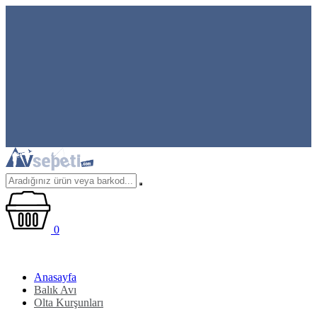
0
Anasayfa
Balık Avı
Olta Kurşunları