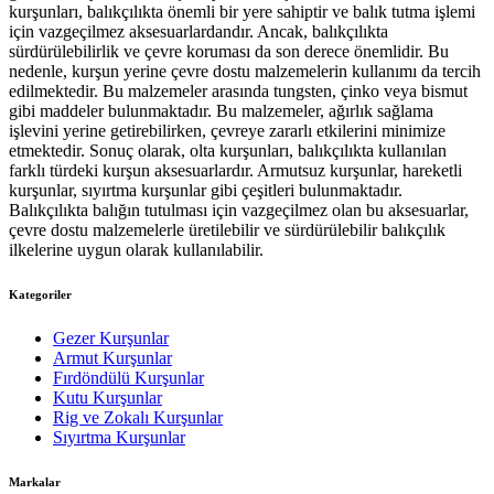
kurşunları, balıkçılıkta önemli bir yere sahiptir ve balık tutma işlemi
için vazgeçilmez aksesuarlardandır. Ancak, balıkçılıkta
sürdürülebilirlik ve çevre koruması da son derece önemlidir. Bu
nedenle, kurşun yerine çevre dostu malzemelerin kullanımı da tercih
edilmektedir. Bu malzemeler arasında tungsten, çinko veya bismut
gibi maddeler bulunmaktadır. Bu malzemeler, ağırlık sağlama
işlevini yerine getirebilirken, çevreye zararlı etkilerini minimize
etmektedir. Sonuç olarak, olta kurşunları, balıkçılıkta kullanılan
farklı türdeki kurşun aksesuarlardır. Armutsuz kurşunlar, hareketli
kurşunlar, sıyırtma kurşunlar gibi çeşitleri bulunmaktadır.
Balıkçılıkta balığın tutulması için vazgeçilmez olan bu aksesuarlar,
çevre dostu malzemelerle üretilebilir ve sürdürülebilir balıkçılık
ilkelerine uygun olarak kullanılabilir.
Kategoriler
Gezer Kurşunlar
Armut Kurşunlar
Fırdöndülü Kurşunlar
Kutu Kurşunlar
Rig ve Zokalı Kurşunlar
Sıyırtma Kurşunlar
Markalar