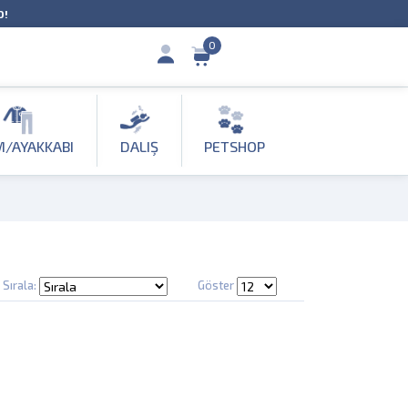
O!
0
M/AYAKKABI
DALIŞ
PETSHOP
Sırala:
Göster