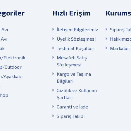
goriler
Hızlı Erişim
Kurums
 Avı
İletişim Bilgilerimiz
Sipariş Ta
 Avı
Üyelik Sözleşmesi
Hakkımız
lık
Teslimat Koşulları
Markalar
k/Elektronik
Mesafeli Satış
Sözleşmesi
p/Outdoor
Kargo ve Taşıma
m/Ayakkabı
Bilgileri
ş
Gizlilik ve Kullanım
Shop
Şartları
Garanti ve İade
Sipariş Takibi