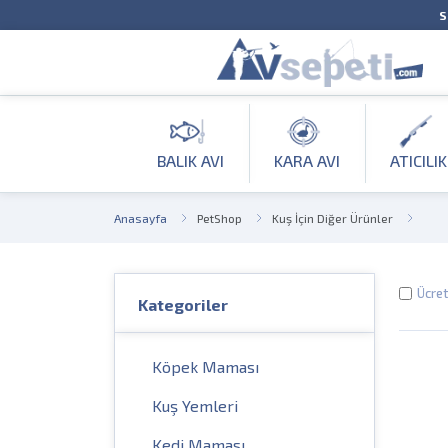
S
BALIK AVI
KARA AVI
ATICILIK
Anasayfa
PetShop
Kuş İçin Diğer Ürünler
Ücret
Kategoriler
Köpek Maması
Kuş Yemleri
Kedi Maması