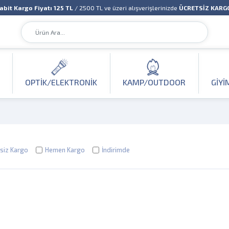
abit Kargo Fiyatı 125 TL
/ 2500 TL ve üzeri alışverişlerinizde
ÜCRETSİZ KARG
OPTIK/ELEKTRONIK
KAMP/OUTDOOR
GIYI
siz Kargo
Hemen Kargo
İndirimde