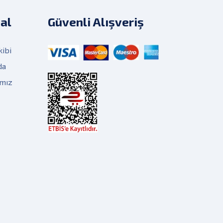
al
Güvenli Alışveriş
kibi
da
ımız