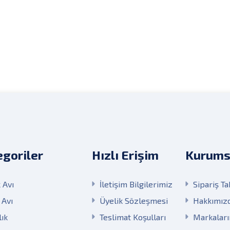
goriler
Hızlı Erişim
Kurums
 Avı
İletişim Bilgilerimiz
Sipariş Ta
 Avı
Üyelik Sözleşmesi
Hakkımız
lık
Teslimat Koşulları
Markalar