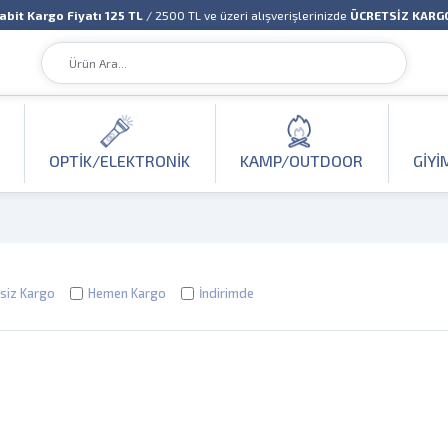
abit Kargo Fiyatı 125 TL
/ 2500 TL ve üzeri alışverişlerinizde
ÜCRETSİZ KARG
OPTIK/ELEKTRONIK
KAMP/OUTDOOR
GIYI
siz Kargo
Hemen Kargo
İndirimde