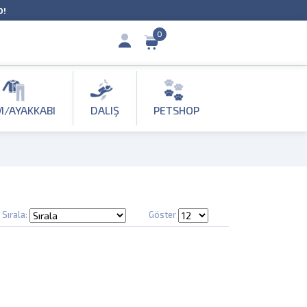
O!
0
M/AYAKKABI
DALIŞ
PETSHOP
Sırala:
Göster