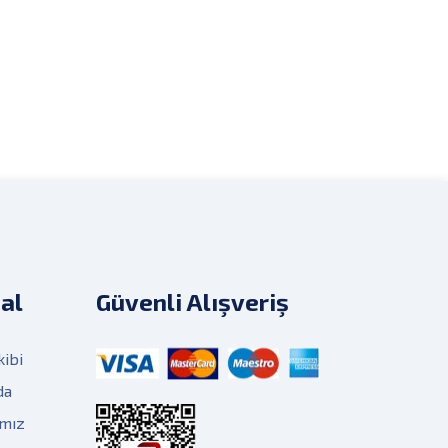
al
Güvenli Alışveriş
kibi
da
ımız