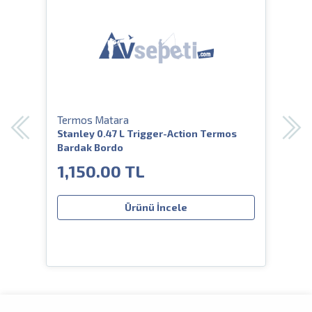
Termos Matara
Ter
eşil
Stanley 0.47 L Trigger-Action Termos
Stan
Bardak Bordo
Term
1,150.00 TL
2,
Ürünü İncele