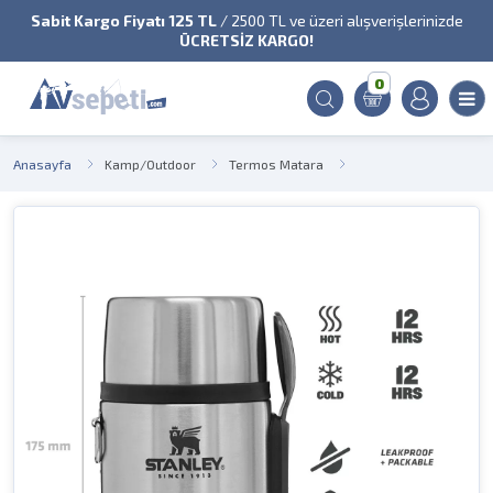
Sabit Kargo Fiyatı 125 TL
/ 2500 TL ve üzeri alışverişlerinizde
ÜCRETSİZ KARGO!
0
Anasayfa
Kamp/Outdoor
Termos Matara