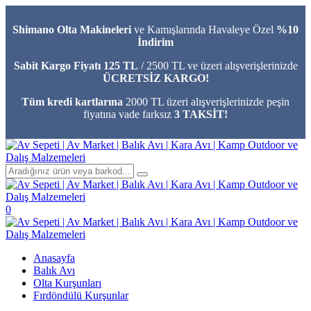
Shimano Olta Makineleri
ve Kamışlarında Havaleye Özel
%10
İndirim
Sabit Kargo Fiyatı 125 TL
/ 2500 TL ve üzeri alışverişlerinizde
ÜCRETSİZ KARGO!
Tüm kredi kartlarına
2000 TL üzeri alışverişlerinizde peşin
fiyatına vade farksız
3 TAKSİT!
0
Anasayfa
Balık Avı
Olta Kurşunları
Fırdöndülü Kurşunlar