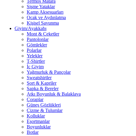
Termos Matara
Şişme Yataklar
Kamp Aksesuarları
Ocak ve Aydınlatma
Kişisel Savunma
Giyim/Ayakkabı
Mont & Ceketler
Pantolonlar
Gömlekler
Polarlar
Yelekler
T-Shirtler
İç Giyim
Yağmurluk & Pançolar
Sweatshirtler
Şort & Kapriler
Şapka & Bereler
Atkı Boyunluk & Balaklava
Çoraplar
Güneş Gözlükleri
Çizme & Tulumlar
Kolluklar
Eşortmanlar
Boyunluklar
Botlar