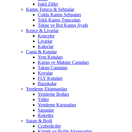
Işıklı Ziller
Kamış Tutucu & Sehpalar
Çoklu Kamış Sehpaları
Tekli Kamış Tutucuları
Tekne ve Bot Kamış Ayağı
Kepçe & Livarlar
Kepçeler
Livarlar
Kakıçlar
Çanta & Kutular
Yem Kutuları
Kamış ve Makine Çantaları
Takım Çantaları
Kovalar
FLY Kutuları
Bazukalar
Yemleme Ekipmanları
Yemleme Botları
Tüller
Yemleme Kurşunları
Sapanlar
Roketler
Sazan & Boili
Cezbediciler
Köstek ve Boilie Aksesuarlar