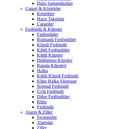
Dalış Şamandıraları
Çapari & Köstekler
Köstekler
Hazır Takımlar
Çapariler
Fırdöndü & Klipsler
Fırdöndüler
Rulmanlı Fırdöndüler
Klipsli Fırdöndü
Kilitli Fırdöndüler
Kilitli Klipsler
Düğümsüz Klipsler
Rapala Klipsleri
Halka
Kilitli Klipsli Fırdöndü
Klips Halka Aksesuar
Normal Fırdöndü
Üçlü Fırdöndü
Diğer Fırdöndüler
Klips
Fırdöndü
Alarm & Ziller
Swingerler
Alarmlar
Ziller