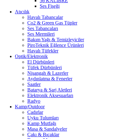
36 KALİBRE
Ses Fişeği
Atıcılık
Havalı Tabancalar
Co2 & Green Gas Tüpler
Ses Tabancaları
Ses Mermileri
Bakım Yağı & Temizleyiciler
PiroTeknik Eğlence Ürünleri
Havalı Tüfekler
Optik/Elektronik
El Dürbünleri
Tüfek Dürbünleri
Nişangah & Lazerler
Aydınlatma & Fenerler
Saatler
Batarya & Şarj Aletleri
Elektronik Aksesuarları
Radyo
Kamp/Outdoor
Çadırlar
Uyku Tulumları
Kamp Mutfağı
Masa & Sandalyeler
Çakı & Bıçaklar