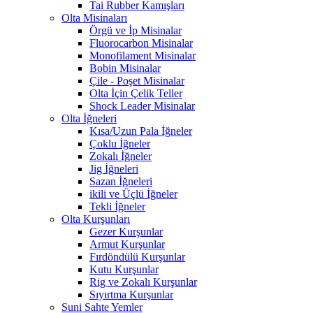
Tai Rubber Kamışları
Olta Misinaları
Örgü ve İp Misinalar
Fluorocarbon Misinalar
Monofilament Misinalar
Bobin Misinalar
Çile - Poşet Misinalar
Olta İçin Çelik Teller
Shock Leader Misinalar
Olta İğneleri
Kısa/Uzun Pala İğneler
Çoklu İğneler
Zokalı İğneler
Jig İğneleri
Sazan İğneleri
ikili ve Üçlü İğneler
Tekli İğneler
Olta Kurşunları
Gezer Kurşunlar
Armut Kurşunlar
Fırdöndülü Kurşunlar
Kutu Kurşunlar
Rig ve Zokalı Kurşunlar
Sıyırtma Kurşunlar
Suni Sahte Yemler