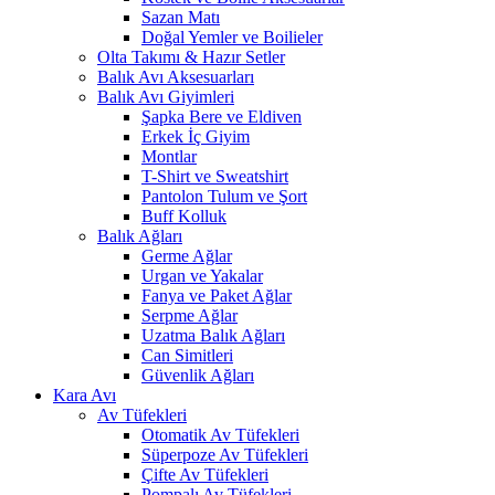
Sazan Matı
Doğal Yemler ve Boilieler
Olta Takımı & Hazır Setler
Balık Avı Aksesuarları
Balık Avı Giyimleri
Şapka Bere ve Eldiven
Erkek İç Giyim
Montlar
T-Shirt ve Sweatshirt
Pantolon Tulum ve Şort
Buff Kolluk
Balık Ağları
Germe Ağlar
Urgan ve Yakalar
Fanya ve Paket Ağlar
Serpme Ağlar
Uzatma Balık Ağları
Can Simitleri
Güvenlik Ağları
Kara Avı
Av Tüfekleri
Otomatik Av Tüfekleri
Süperpoze Av Tüfekleri
Çifte Av Tüfekleri
Pompalı Av Tüfekleri