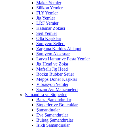
Maket Yemler
Silikon Yemler
FLY Yemler
Jig Yemler
LRF Yemler
Kalamar Zokası
Sert Yemler
Olta Kaşıkları
Suniyem Setleri
Zargana Karides Ahtapot
Suniyem Aksesuar
Larva Hamur ve Pasta Yemler
Jig Head ve Zoka
Mafsallı Jig Head
Rockn Rubber Setler
Mepps Döner Kaşıklar
Vibrasyon Yemler
Sazan Avı Malzemeleri
Şamandıra ve Stoperler
Balza Şamandıralar
Stoperler ve Boncuklar
Şamandıralar
Eva Şamandıralar
Bulrag Şamandıralar
Işıklı Şamandıralar