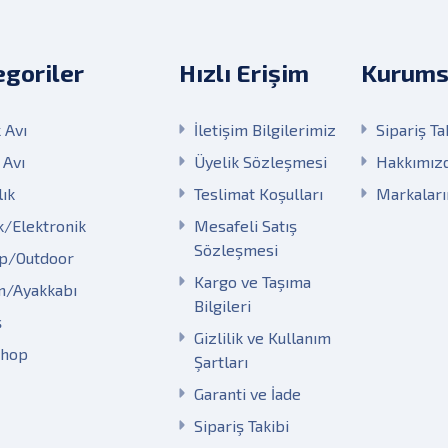
goriler
Hızlı Erişim
Kurums
 Avı
İletişim Bilgilerimiz
Sipariş Ta
 Avı
Üyelik Sözleşmesi
Hakkımız
lık
Teslimat Koşulları
Markalar
k/Elektronik
Mesafeli Satış
Sözleşmesi
p/Outdoor
Kargo ve Taşıma
m/Ayakkabı
Bilgileri
ş
Gizlilik ve Kullanım
Shop
Şartları
Garanti ve İade
Sipariş Takibi