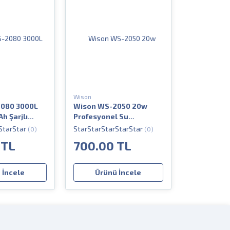
Wison
080 3000L
Wison WS-2050 20w
 Şarjlı
Profesyonel Su
 Kafa
Geçirmez Şarjlı Kafa
(0)
(0)
Feneri
 TL
700.00 TL
 İncele
Ürünü İncele