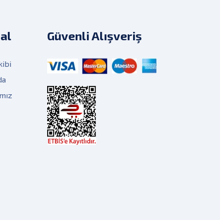
al
Güvenli Alışveriş
kibi
da
ımız