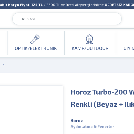
abit Kargo Fiyatı 125 TL
/ 2500 TL ve üzeri alışverişlerinizde
ÜCRETSİZ KARG
OPTIK/ELEKTRONIK
KAMP/OUTDOOR
GIYI
Horoz Turbo-200 Wa
Renkli (Beyaz + Ilı
Horoz
Aydınlatma & Fenerler