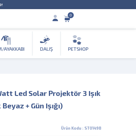
O!
0
M/AYAKKABI
DALIŞ
PETSHOP
tt Led Solar Projektör 3 Işık
k Beyaz + Gün Işığı)
Ürün Kodu : ST01498