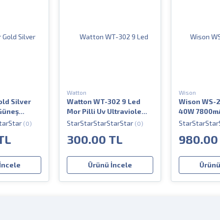
Watton
Wison
old Silver
Watton WT-302 9 Led
Wison WS-2
Güneş
Mor Pilli Uv Ultraviole
40W 7800mAh
 Lambası
Balık El Feneri
Profesyonel
(0)
(0)
Lambası
TL
300.00 TL
980.00
İncele
Ürünü İncele
Ürünü