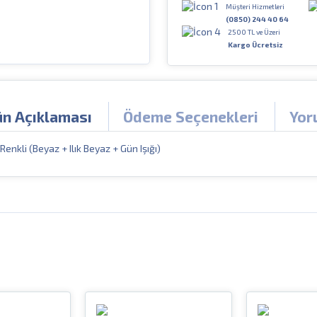
Müşteri Hizmetleri
(0850) 244 40 64
2500 TL ve Üzeri
Kargo Ücretsiz
ün Açıklaması
Ödeme Seçenekleri
Yor
enkli (Beyaz + Ilık Beyaz + Gün Işığı)