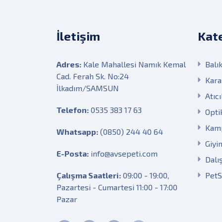
İletişim
Kate
Adres:
Kale Mahallesi Namık Kemal
Balık
Cad. Ferah Sk. No:24
Kara
İlkadım/SAMSUN
Atıcı
Telefon:
0535 383 17 63
Opti
Kam
Whatsapp:
(0850) 244 40 64
Giyi
E-Posta:
info@avsepeti.com
Dalı
Çalışma Saatleri:
09:00 - 19:00,
Pet
Pazartesi - Cumartesi 11:00 - 17:00
Pazar