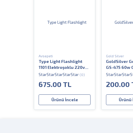
Avsepeti
Gold Silver
Type Light Flashlight
GoldSilver G
1101 Elektroşoklu 220v
GS-475 60w 
Şarjlı El Fenerli Şok
Enerjili Kafa
(0)
Cihazı
675.00 TL
200.00 
Ürünü İncele
Ürünü 