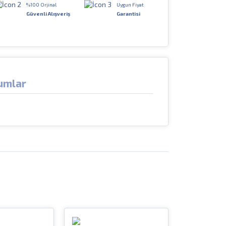
%100 Orjinal
Uygun Fiyat
Güvenli Alışveriş
Garantisi
umlar