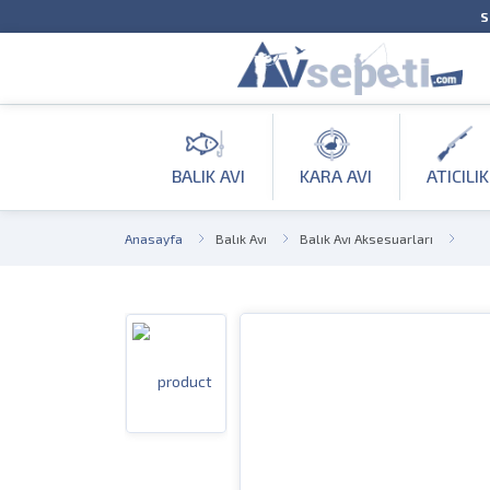
S
BALIK AVI
KARA AVI
ATICILIK
Anasayfa
Balık Avı
Balık Avı Aksesuarları