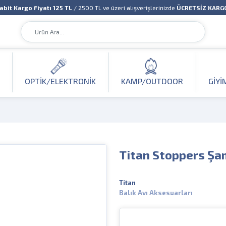
abit Kargo Fiyatı 125 TL
/ 2500 TL ve üzeri alışverişlerinizde
ÜCRETSİZ KARG
OPTIK/ELEKTRONIK
KAMP/OUTDOOR
GIYI
Titan Stoppers Şa
Titan
Balık Avı Aksesuarları