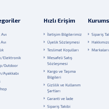
goriler
Hızlı Erişim
Kurums
 Avı
İletişim Bilgilerimiz
Sipariş Ta
 Avı
Üyelik Sözleşmesi
Hakkımız
lık
Teslimat Koşulları
Markalar
k/Elektronik
Mesafeli Satış
Sözleşmesi
p/Outdoor
Kargo ve Taşıma
m/Ayakkabı
Bilgileri
ş
Gizlilik ve Kullanım
Shop
Şartları
Garanti ve İade
Sipariş Takibi