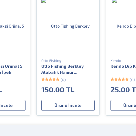
Otto Fishing
Kendo
i Orjinal 5
Otto Fishing Berkley
Kendo Dip K
 İpek
Alabalık Hamur
Şekillendirme Kalıbı
(0)
(0)
L
150.00 TL
25.00 
İncele
Ürünü İncele
Ürünü