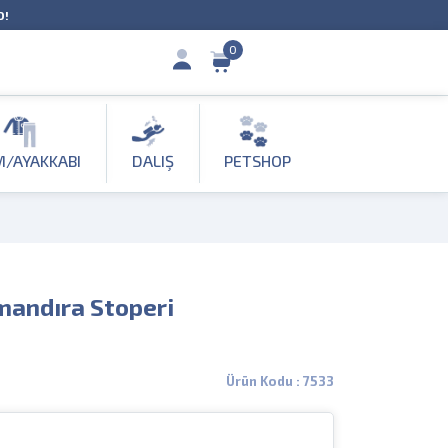
O!
0
M/AYAKKABI
DALIŞ
PETSHOP
mandıra Stoperi
Ürün Kodu : 7533