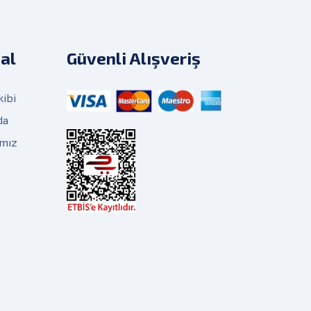
al
Güvenli Alışveriş
kibi
da
ımız