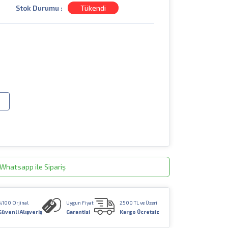
Stok Durumu :
Tükendi
Whatsapp ile Sipariş
%100 Orjinal
Uygun Fiyat
2500 TL ve Üzeri
Güvenli Alışveriş
Garantisi
Kargo Ücretsiz