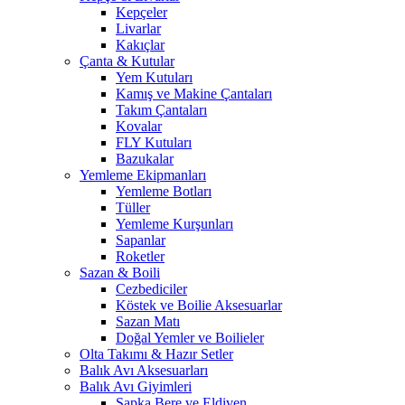
Kepçeler
Livarlar
Kakıçlar
Çanta & Kutular
Yem Kutuları
Kamış ve Makine Çantaları
Takım Çantaları
Kovalar
FLY Kutuları
Bazukalar
Yemleme Ekipmanları
Yemleme Botları
Tüller
Yemleme Kurşunları
Sapanlar
Roketler
Sazan & Boili
Cezbediciler
Köstek ve Boilie Aksesuarlar
Sazan Matı
Doğal Yemler ve Boilieler
Olta Takımı & Hazır Setler
Balık Avı Aksesuarları
Balık Avı Giyimleri
Şapka Bere ve Eldiven