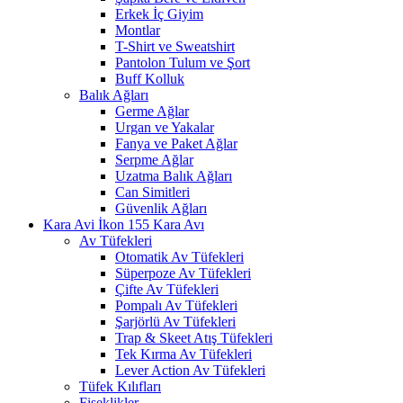
Erkek İç Giyim
Montlar
T-Shirt ve Sweatshirt
Pantolon Tulum ve Şort
Buff Kolluk
Balık Ağları
Germe Ağlar
Urgan ve Yakalar
Fanya ve Paket Ağlar
Serpme Ağlar
Uzatma Balık Ağları
Can Simitleri
Güvenlik Ağları
Kara Avı
Av Tüfekleri
Otomatik Av Tüfekleri
Süperpoze Av Tüfekleri
Çifte Av Tüfekleri
Pompalı Av Tüfekleri
Şarjörlü Av Tüfekleri
Trap & Skeet Atış Tüfekleri
Tek Kırma Av Tüfekleri
Lever Action Av Tüfekleri
Tüfek Kılıfları
Fişeklikler