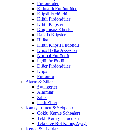
Fırdöndüler
Rulmanlı Fırdöndüler
Klipsli Fırdöndü
Kilitli Fırdöndüler
Kilitli Klipsler
Düğümsüz Klipsler
Rapala Klipsleri
Halka
Kilitli Klipsli Fırdöndü
Klips Halka Aksesuar
Normal Fırdöndü
Üçlü Fırdöndü
Diğer Fırdöndüler
Klips
Fırdöndü
Alarm & Ziller
Swingerler
Alarmlar
Ziller
Işıklı Ziller
Kamış Tutucu & Sehpalar
Çoklu Kamış Sehpaları
Tekli Kamış Tutucuları
Tekne ve Bot Kamış Ayağı
Kepçe & Livarlar