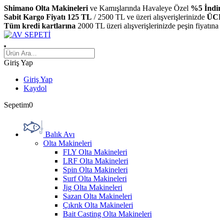
Shimano Olta Makineleri
ve Kamışlarında Havaleye Özel
%5 İndi
Sabit Kargo Fiyatı 125 TL
/ 2500 TL ve üzeri alışverişlerinizde
ÜC
Tüm kredi kartlarına
2000 TL üzeri alışverişlerinizde peşin fiyatına
Giriş Yap
Giriş Yap
Kaydol
Sepetim
0
Balık Avı
Olta Makineleri
FLY Olta Makineleri
LRF Olta Makineleri
Spin Olta Makineleri
Surf Olta Makineleri
Jig Olta Makineleri
Sazan Olta Makineleri
Çıkrık Olta Makineleri
Bait Casting Olta Makineleri