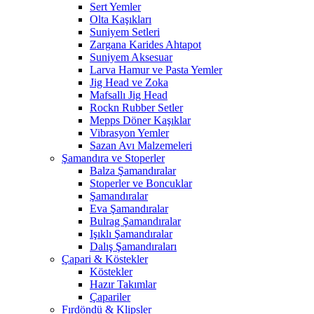
Sert Yemler
Olta Kaşıkları
Suniyem Setleri
Zargana Karides Ahtapot
Suniyem Aksesuar
Larva Hamur ve Pasta Yemler
Jig Head ve Zoka
Mafsallı Jig Head
Rockn Rubber Setler
Mepps Döner Kaşıklar
Vibrasyon Yemler
Sazan Avı Malzemeleri
Şamandıra ve Stoperler
Balza Şamandıralar
Stoperler ve Boncuklar
Şamandıralar
Eva Şamandıralar
Bulrag Şamandıralar
Işıklı Şamandıralar
Dalış Şamandıraları
Çapari & Köstekler
Köstekler
Hazır Takımlar
Çapariler
Fırdöndü & Klipsler