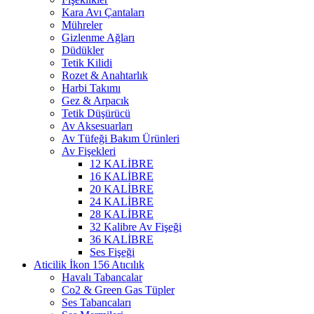
Kara Avı Çantaları
Mühreler
Gizlenme Ağları
Düdükler
Tetik Kilidi
Rozet & Anahtarlık
Harbi Takımı
Gez & Arpacık
Tetik Düşürücü
Av Aksesuarları
Av Tüfeği Bakım Ürünleri
Av Fişekleri
12 KALİBRE
16 KALİBRE
20 KALİBRE
24 KALİBRE
28 KALİBRE
32 Kalibre Av Fişeği
36 KALİBRE
Ses Fişeği
Atıcılık
Havalı Tabancalar
Co2 & Green Gas Tüpler
Ses Tabancaları