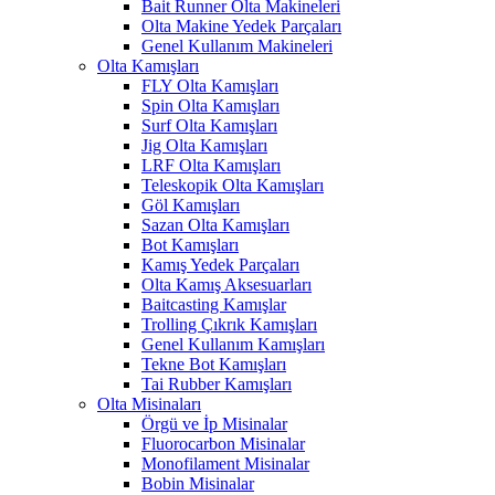
Bait Runner Olta Makineleri
Olta Makine Yedek Parçaları
Genel Kullanım Makineleri
Olta Kamışları
FLY Olta Kamışları
Spin Olta Kamışları
Surf Olta Kamışları
Jig Olta Kamışları
LRF Olta Kamışları
Teleskopik Olta Kamışları
Göl Kamışları
Sazan Olta Kamışları
Bot Kamışları
Kamış Yedek Parçaları
Olta Kamış Aksesuarları
Baitcasting Kamışlar
Trolling Çıkrık Kamışları
Genel Kullanım Kamışları
Tekne Bot Kamışları
Tai Rubber Kamışları
Olta Misinaları
Örgü ve İp Misinalar
Fluorocarbon Misinalar
Monofilament Misinalar
Bobin Misinalar