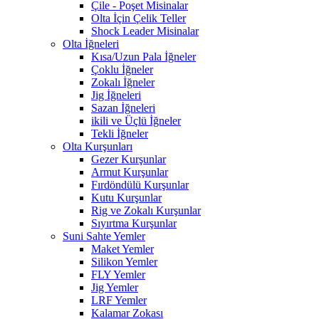
Çile - Poşet Misinalar
Olta İçin Çelik Teller
Shock Leader Misinalar
Olta İğneleri
Kısa/Uzun Pala İğneler
Çoklu İğneler
Zokalı İğneler
Jig İğneleri
Sazan İğneleri
ikili ve Üçlü İğneler
Tekli İğneler
Olta Kurşunları
Gezer Kurşunlar
Armut Kurşunlar
Fırdöndülü Kurşunlar
Kutu Kurşunlar
Rig ve Zokalı Kurşunlar
Sıyırtma Kurşunlar
Suni Sahte Yemler
Maket Yemler
Silikon Yemler
FLY Yemler
Jig Yemler
LRF Yemler
Kalamar Zokası