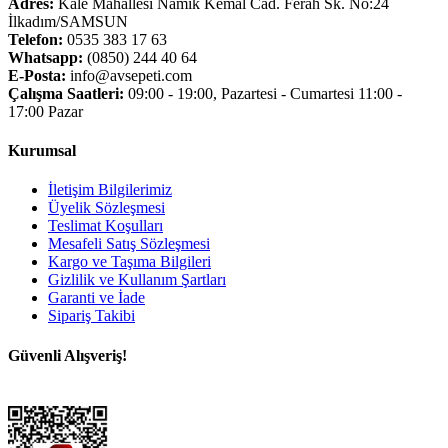
Adres:
Kale Mahallesi Namık Kemal Cad. Ferah Sk. No:24
İlkadım/SAMSUN
Telefon:
0535 383 17 63
Whatsapp:
(0850) 244 40 64
E-Posta:
info@avsepeti.com
Çalışma Saatleri:
09:00 - 19:00, Pazartesi - Cumartesi 11:00 -
17:00 Pazar
Kurumsal
İletişim Bilgilerimiz
Üyelik Sözleşmesi
Teslimat Koşulları
Mesafeli Satış Sözleşmesi
Kargo ve Taşıma Bilgileri
Gizlilik ve Kullanım Şartları
Garanti ve İade
Sipariş Takibi
Güvenli Alışveriş!