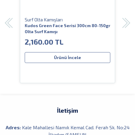
Surf Olta Kamışları
Surf
alı
Kudos Green Face Serisi 300cm 80-150gr
Alba
Olta Surf Kamışı
Olta
2,160.00 TL
4,
Ürünü İncele
İletişim
Adres:
Kale Mahallesi Namık Kemal Cad. Ferah Sk. No:24
İlkadım/SAMSUN