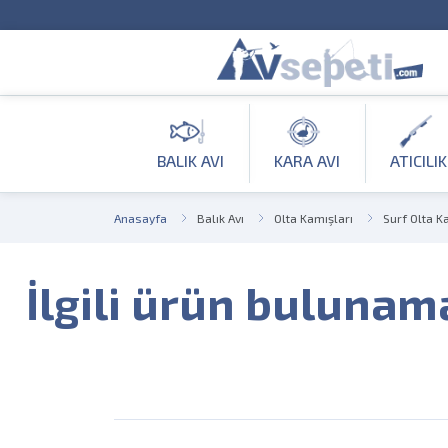
BALIK AVI
KARA AVI
ATICILIK
Anasayfa
Balık Avı
Olta Kamışları
Surf Olta K
İlgili ürün bulunam