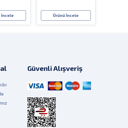
 İncele
Ürünü İncele
al
Güvenli Alışveriş
kibi
da
ımız