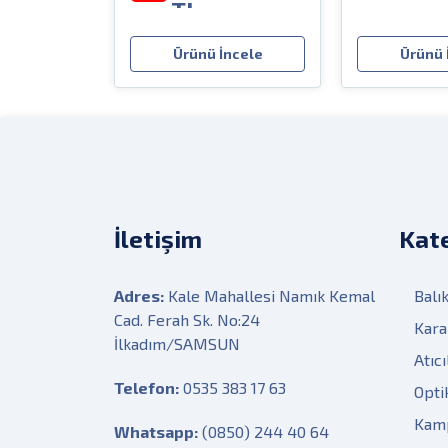
TL
Ürünü İncele
Ürünü 
İletişim
Kate
Adres:
Kale Mahallesi Namık Kemal
Balık
Cad. Ferah Sk. No:24
Kara
İlkadım/SAMSUN
Atıcı
Telefon:
0535 383 17 63
Opti
Kam
Whatsapp:
(0850) 244 40 64