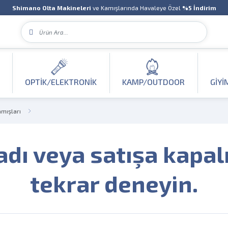
Shimano Olta Makineleri
ve Kamışlarında Havaleye Özel
%5 İndirim
OPTIK/ELEKTRONIK
KAMP/OUTDOOR
GIYI
amışları
adı veya satışa kapal
tekrar deneyin.