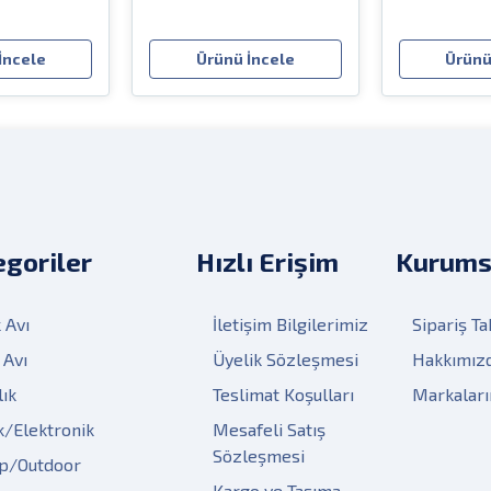
İncele
Ürünü İncele
Ürünü
goriler
Hızlı Erişim
Kurums
 Avı
İletişim Bilgilerimiz
Sipariş Ta
 Avı
Üyelik Sözleşmesi
Hakkımız
lık
Teslimat Koşulları
Markalar
k/Elektronik
Mesafeli Satış
Sözleşmesi
p/Outdoor
Kargo ve Taşıma