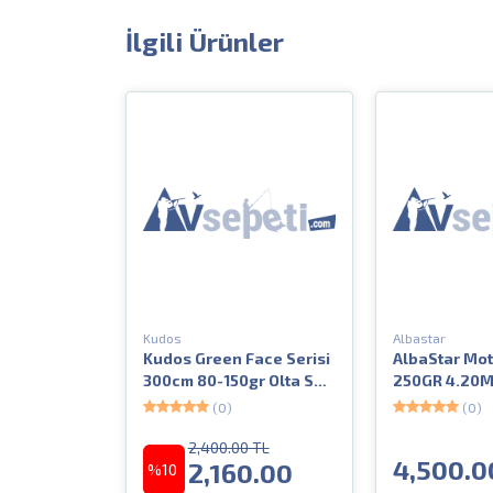
İlgili Ürünler
Kudos
Albastar
Kudos Green Face Serisi
AlbaStar Mot
300cm 80-150gr Olta Surf
250GR 4.20M 
Kamışı
Kamışı
(0)
(0)
2,400.00 TL
4,500.0
2,160.00
%10