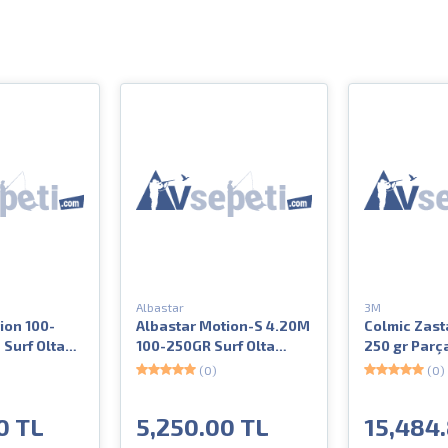
Albastar
3M
ion 100-
Albastar Motion-S 4.20M
Colmic Zast
Surf Olta
100-250GR Surf Olta
250 gr Parça
Kamışı
(0)
(0)
0 TL
5,250.00 TL
15,484