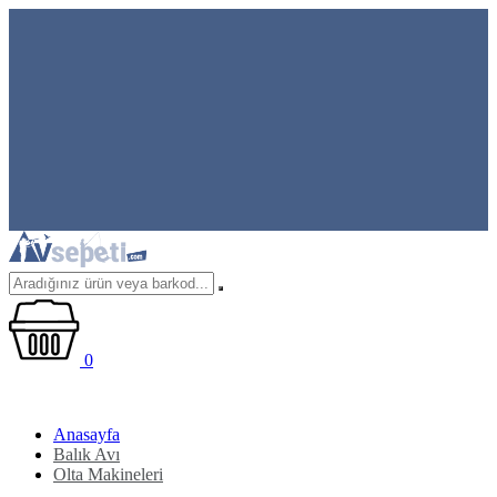
0
Anasayfa
Balık Avı
Olta Makineleri