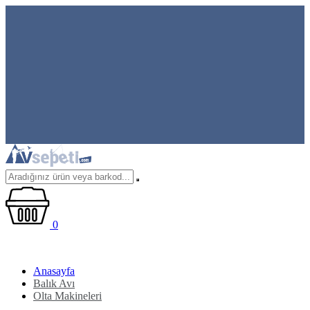
0
Anasayfa
Balık Avı
Olta Makineleri