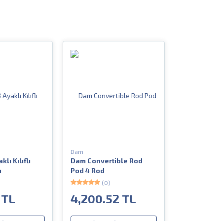
Dam
lı Kılıflı
Dam Convertible Rod
u
Pod 4 Rod
(0)
 TL
4,200.52 TL