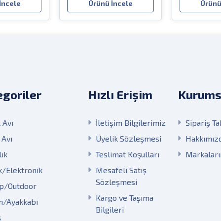
İncele
Ürünü İncele
Ürünü
goriler
Hızlı Erişim
Kurums
 Avı
İletişim Bilgilerimiz
Sipariş Ta
 Avı
Üyelik Sözleşmesi
Hakkımız
lık
Teslimat Koşulları
Markalar
k/Elektronik
Mesafeli Satış
Sözleşmesi
p/Outdoor
Kargo ve Taşıma
m/Ayakkabı
Bilgileri
ş