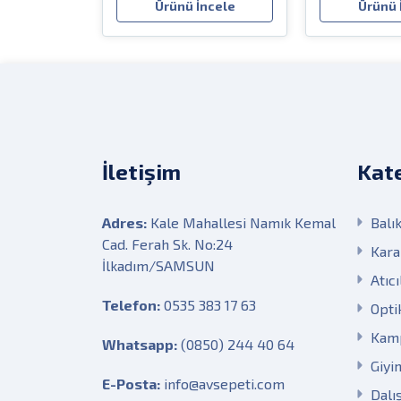
Ürünü İncele
Ürünü 
İletişim
Kate
Adres:
Kale Mahallesi Namık Kemal
Balık
Cad. Ferah Sk. No:24
Kara
İlkadım/SAMSUN
Atıcı
Telefon:
0535 383 17 63
Opti
Kam
Whatsapp:
(0850) 244 40 64
Giyi
E-Posta:
info@avsepeti.com
Dalı