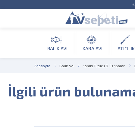
S
BALIK AVI
KARA AVI
ATICILIK
Anasayfa
Balık Avı
Kamış Tutucu & Sehpalar
İlgili ürün bulunam