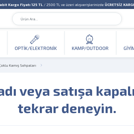
abit Kargo Fiyatı 125 TL
/ 2500 TL ve üzeri alışverişlerinizde
ÜCRETSİZ KARG
OPTIK/ELEKTRONIK
KAMP/OUTDOOR
GIYI
Çoklu Kamış Sehpaları
adı veya satışa kapal
tekrar deneyin.