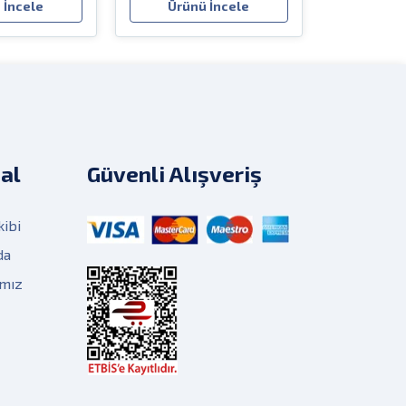
 İncele
Ürünü İncele
al
Güvenli Alışveriş
kibi
da
ımız