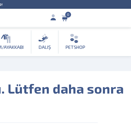
O!
0
M/AYAKKABI
DALIŞ
PETSHOP
ı. Lütfen daha sonra