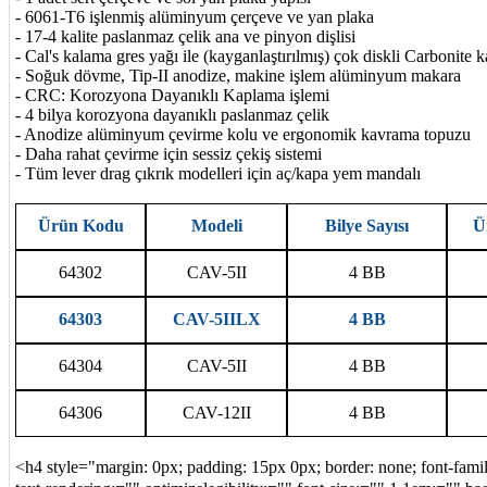
- 6061-T6 işlenmiş alüminyum çerçeve ve yan plaka
- 17-4 kalite paslanmaz çelik ana ve pinyon dişlisi
- Cal's kalama gres yağı ile (kayganlaştırılmış) çok diskli Carbonite
- Soğuk dövme, Tip-II anodize, makine işlem alüminyum makara
- CRC: Korozyona Dayanıklı Kaplama işlemi
- 4 bilya korozyona dayanıklı paslanmaz çelik
- Anodize alüminyum çevirme kolu ve ergonomik kavrama topuzu
- Daha rahat çevirme için sessiz çekiş sistemi
- Tüm lever drag çıkrık modelleri için aç/kapa yem mandalı
Ürün Kodu
Modeli
Bilye Sayısı
Ü
64302
CAV-5II
4 BB
64303
CAV-5IILX
4 BB
64304
CAV-5II
4 BB
64306
CAV-12II
4 BB
<h4 style="margin: 0px; padding: 15px 0px; border: none; font-fa