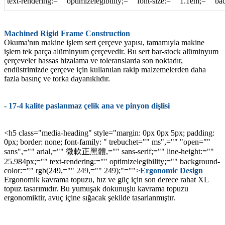
text-rendering:="" optimizelegibility;="" font-size:="" 1.1em;="" 
Machined Rigid Frame Construction
Okuma'nın makine işlem sert çerçeve yapısı, tamamıyla makine
işlem tek parça alüminyum çerçevedir. Bu sert bar-stock alüminyum
çerçeveler hassas hizalama ve toleranslarda son noktadır,
endüstrimizde çerçeve için kullanılan rakip malzemelerden daha
fazla basınç ve torka dayanıklıdır.
- 17-4 kalite paslanmaz çelik ana ve pinyon dişlisi
<h5 class="media-heading" style="margin: 0px 0px 5px; padding:
0px; border: none; font-family: " trebuchet="" ms",="" "open=""
sans",="" arial,="" 微軟正黑體,="" sans-serif;="" line-height:=""
25.984px;="" text-rendering:="" optimizelegibility;="" background-
color:="" rgb(249,="" 249,="" 249);"="">
Ergonomic Design
Ergonomik kavrama topuzu, hız ve güç için son derece rahat XL
topuz tasarımıdır. Bu yumuşak dokunuşlu kavrama topuzu
ergonomiktir, avuç içine sığacak şekilde tasarlanmıştır.