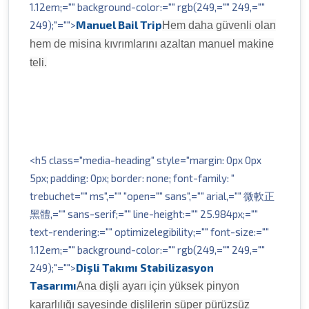
1.12em;="" background-color:="" rgb(249,="" 249,=""
Manuel Bail Trip
249);"="">
Hem daha güvenli olan
hem de misina kıvrımlarını azaltan manuel makine
teli.
<h5 class="media-heading" style="margin: 0px 0px
5px; padding: 0px; border: none; font-family: "
trebuchet="" ms",="" "open="" sans",="" arial,="" 微軟正
黑體,="" sans-serif;="" line-height:="" 25.984px;=""
text-rendering:="" optimizelegibility;="" font-size:=""
1.12em;="" background-color:="" rgb(249,="" 249,=""
Dişli Takımı Stabilizasyon
249);"="">
Tasarımı
Ana dişli ayarı için yüksek pinyon
kararlılığı sayesinde dişlilerin süper pürüzsüz