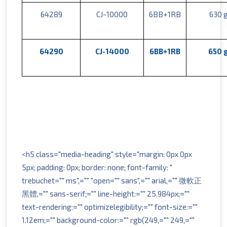
64289
CJ-10000
6BB+1RB
630 
64290
CJ-14000
6BB+1RB
650 
<h5 class="media-heading" style="margin: 0px 0px
5px; padding: 0px; border: none; font-family: "
trebuchet="" ms",="" "open="" sans",="" arial,="" 微軟正
黑體,="" sans-serif;="" line-height:="" 25.984px;=""
text-rendering:="" optimizelegibility;="" font-size:=""
1.12em;="" background-color:="" rgb(249,="" 249,=""