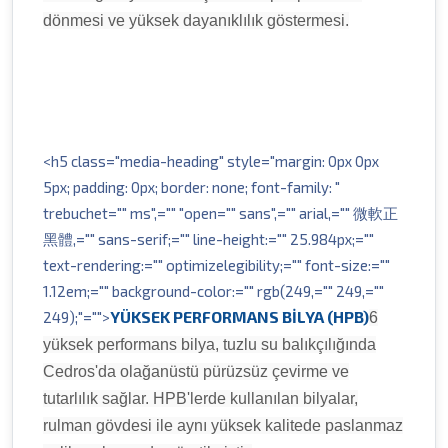
dönmesi ve yüksek dayanıklılık göstermesi.
<h5 class="media-heading" style="margin: 0px 0px
5px; padding: 0px; border: none; font-family: "
trebuchet="" ms",="" "open="" sans",="" arial,="" 微軟正
黑體,="" sans-serif;="" line-height:="" 25.984px;=""
text-rendering:="" optimizelegibility;="" font-size:=""
1.12em;="" background-color:="" rgb(249,="" 249,=""
YÜKSEK PERFORMANS BİLYA (HPB)
249);"="">
6
yüksek performans bilya, tuzlu su balıkçılığında
Cedros'da olağanüstü pürüzsüz çevirme ve
tutarlılık sağlar. HPB'lerde kullanılan bilyalar,
rulman gövdesi ile aynı yüksek kalitede paslanmaz