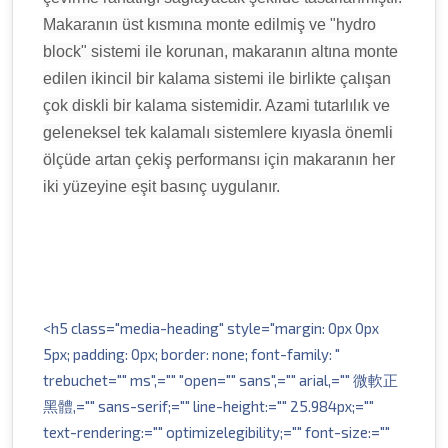
Makaranın üst kısmına monte edilmiş ve "hydro
block" sistemi ile korunan, makaranın altına monte
edilen ikincil bir kalama sistemi ile birlikte çalışan
çok diskli bir kalama sistemidir. Azami tutarlılık ve
geleneksel tek kalamalı sistemlere kıyasla önemli
ölçüde artan çekiş performansı için makaranın her
iki yüzeyine eşit basınç uygulanır.
<h5 class="media-heading" style="margin: 0px 0px
5px; padding: 0px; border: none; font-family: "
trebuchet="" ms",="" "open="" sans",="" arial,="" 微軟正
黑體,="" sans-serif;="" line-height:="" 25.984px;=""
text-rendering:="" optimizelegibility;="" font-size:=""