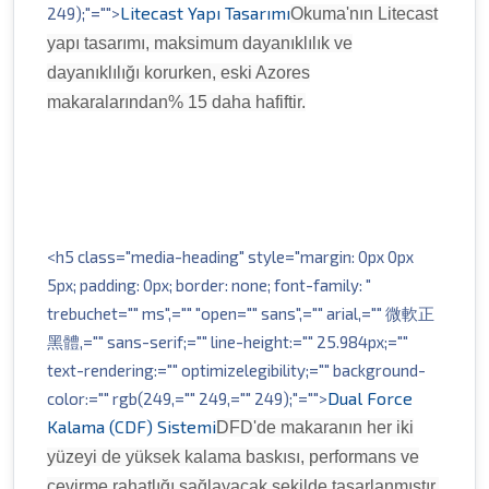
Litecast Yapı Tasarımı
249);"="">
Okuma'nın Litecast
yapı tasarımı, maksimum dayanıklılık ve
dayanıklılığı korurken, eski Azores
makaralarından% 15 daha hafiftir.
<h5 class="media-heading" style="margin: 0px 0px
5px; padding: 0px; border: none; font-family: "
trebuchet="" ms",="" "open="" sans",="" arial,="" 微軟正
黑體,="" sans-serif;="" line-height:="" 25.984px;=""
text-rendering:="" optimizelegibility;="" background-
Dual Force
color:="" rgb(249,="" 249,="" 249);"="">
Kalama (CDF) Sistemi
DFD'de makaranın her iki
yüzeyi de yüksek kalama baskısı, performans ve
çevirme rahatlığı sağlayacak şekilde tasarlanmıştır.