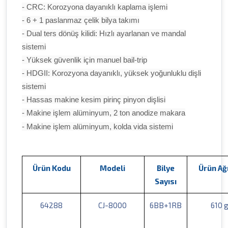
- CRC: Korozyona dayanıklı kaplama işlemi
- 6 + 1 paslanmaz çelik bilya takımı
- Dual ters dönüş kilidi: Hızlı ayarlanan ve mandal
sistemi
- Yüksek güvenlik için manuel bail-trip
- HDGII: Korozyona dayanıklı, yüksek yoğunluklu dişli
sistemi
- Hassas makine kesim pirinç pinyon dişlisi
- Makine işlem alüminyum, 2 ton anodize makara
- Makine işlem alüminyum, kolda vida sistemi
Ürün Kodu
Modeli
Bilye
Ürün Ağı
Sayısı
64288
CJ-8000
6BB+1RB
610 