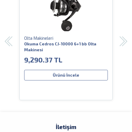
Olta Makineleri
Olta
ke
Okuma Cedros CJ-10000 6+1 bb Olta
Dam
Makinesi
IGSP
9,290.37 TL
1,
Ürünü İncele
İletişim