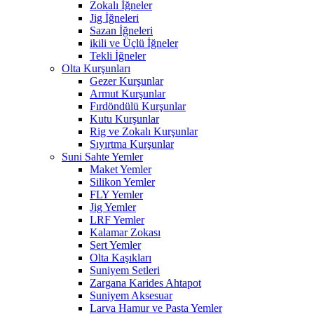
Zokalı İğneler
Jig İğneleri
Sazan İğneleri
ikili ve Üçlü İğneler
Tekli İğneler
Olta Kurşunları
Gezer Kurşunlar
Armut Kurşunlar
Fırdöndülü Kurşunlar
Kutu Kurşunlar
Rig ve Zokalı Kurşunlar
Sıyırtma Kurşunlar
Suni Sahte Yemler
Maket Yemler
Silikon Yemler
FLY Yemler
Jig Yemler
LRF Yemler
Kalamar Zokası
Sert Yemler
Olta Kaşıkları
Suniyem Setleri
Zargana Karides Ahtapot
Suniyem Aksesuar
Larva Hamur ve Pasta Yemler