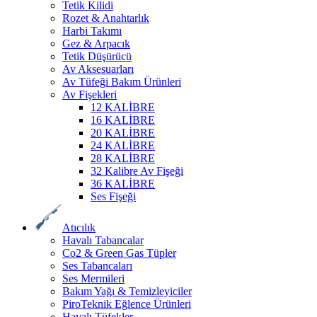
Tetik Kilidi
Rozet & Anahtarlık
Harbi Takımı
Gez & Arpacık
Tetik Düşürücü
Av Aksesuarları
Av Tüfeği Bakım Ürünleri
Av Fişekleri
12 KALİBRE
16 KALİBRE
20 KALİBRE
24 KALİBRE
28 KALİBRE
32 Kalibre Av Fişeği
36 KALİBRE
Ses Fişeği
Atıcılık
Havalı Tabancalar
Co2 & Green Gas Tüpler
Ses Tabancaları
Ses Mermileri
Bakım Yağı & Temizleyiciler
PiroTeknik Eğlence Ürünleri
Havalı Tüfekler