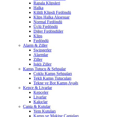
Rapala Klipsleri
Halka
Kilitli Klipsli Fırdöndü
Klips Halka Aksesuar
Normal Fırdöndü
Üçlü Fırdöndü
Diğer Fırdöndüler
Klips
Fırdöndü
Alarm & Ziller
Swingerler
Alarmlar
Ziller
Işıklı Ziller
Kamış Tutucu & Sehpalar
Çoklu Kamış Sehpaları
Tekli Kamış Tutucuları
Tekne ve Bot Kamış Ayağı
Kepçe & Livarlar
Kepçeler
Livarlar
Kakıçlar
Çanta & Kutular
Yem Kutuları
Kamış ve Makine Çantaları