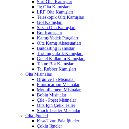
Surf Olta Kamışları
Jig Olta Kamışları
LRF Olta Kamışları
Teleskopik Olta Kamışları
Göl Kamışları
Sazan Olta Kamışları
Bot Kamışları
Kamış Yedek Parçaları
Olta Kamış Aksesuarları
Baitcasting Kamışlar
Trolling Çıkrık Kamışları
Genel Kullanım Kamışları
Tekne Bot Kamışları
Tai Rubber Kamışları
Olta Misinaları
Örgü ve İp Misinalar
Fluorocarbon Misinalar
Monofilament Misinalar
Bobin Misinalar
Çile - Poşet Misinalar
Olta İçin Çelik Teller
Shock Leader Misinalar
Olta İğneleri
Kısa/Uzun Pala İğneler
Çoklu İğneler