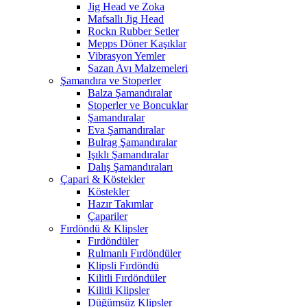
Jig Head ve Zoka
Mafsallı Jig Head
Rockn Rubber Setler
Mepps Döner Kaşıklar
Vibrasyon Yemler
Sazan Avı Malzemeleri
Şamandıra ve Stoperler
Balza Şamandıralar
Stoperler ve Boncuklar
Şamandıralar
Eva Şamandıralar
Bulrag Şamandıralar
Işıklı Şamandıralar
Dalış Şamandıraları
Çapari & Köstekler
Köstekler
Hazır Takımlar
Çapariler
Fırdöndü & Klipsler
Fırdöndüler
Rulmanlı Fırdöndüler
Klipsli Fırdöndü
Kilitli Fırdöndüler
Kilitli Klipsler
Düğümsüz Klipsler