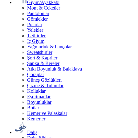
Giyim/Ayakkabı
Mont & Ceketler
Pantolonlar
Gömlekler
Polarlar
Yelekler
T-Shirtler
İç Giyim
Yağmurluk & Pançolar
Sweatshirtler
Şort & Kapriler
Şapka & Bereler
Atkı Boyunluk & Balaklava
Çoraplar
Güneş Gözlükleri
Çizme & Tulumlar
Kolluklar
Eşortmanlar
Boyunluklar
Botlar
Kemer ve Palaskalar
Kemerler
Dalış
Dalış Elbisesi