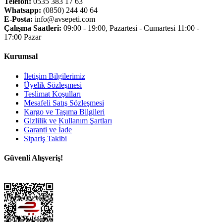
Telefon:
0535 383 17 63
Whatsapp:
(0850) 244 40 64
E-Posta:
info@avsepeti.com
Çalışma Saatleri:
09:00 - 19:00, Pazartesi - Cumartesi 11:00 -
17:00 Pazar
Kurumsal
İletişim Bilgilerimiz
Üyelik Sözleşmesi
Teslimat Koşulları
Mesafeli Satış Sözleşmesi
Kargo ve Taşıma Bilgileri
Gizlilik ve Kullanım Şartları
Garanti ve İade
Sipariş Takibi
Güvenli Alışveriş!