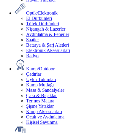
Optik/Elektronik
El Dürbünleri
Tüfek Dürbünleri
Nişangah & Lazerler
Aydınlatma & Fenerler
Saatler
Batarya & Şarj Aletleri
Elektronik Aksesuarları
Radyo
Kamp/Outdoor
Çadırlar
Uyku Tulumları
Kamp Mutfağı
Masa & Sandalyeler
Çakı & Bıçaklar
Termos Matara
Şişme Yataklar
Kamp Aksesuarları
Ocak ve Aydınlatma
Kişisel Savunma