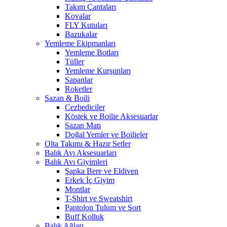
Takım Çantaları
Kovalar
FLY Kutuları
Bazukalar
Yemleme Ekipmanları
Yemleme Botları
Tüller
Yemleme Kurşunları
Sapanlar
Roketler
Sazan & Boili
Cezbediciler
Köstek ve Boilie Aksesuarlar
Sazan Matı
Doğal Yemler ve Boilieler
Olta Takımı & Hazır Setler
Balık Avı Aksesuarları
Balık Avı Giyimleri
Şapka Bere ve Eldiven
Erkek İç Giyim
Montlar
T-Shirt ve Sweatshirt
Pantolon Tulum ve Şort
Buff Kolluk
Balık Ağları