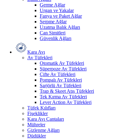
Germe Ağlar
Urgan ve Yakalar
Fanya ve Paket Ağlar
Serpme Ağlar
Uzatma Balık Ağları
Can Simitleri
Güvenlik Ağları
Kara Avı
Av Tüfekleri
Otomatik Av Tüfekleri
Süperpoze Av Tüfekleri
Çifte Av Tüfekleri
Pompalı Av Tüfekleri
Şarjörlü Av Tüfekleri
Trap & Skeet Atış Tüfekleri
Tek Kırma Av Tüfekleri
Lever Action Av Tüfekleri
Tüfek Kılıfları
Fişeklikler
Kara Avı Çantaları
Mühreler
Gizlenme Ağları
Düdükler