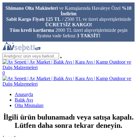
Shimano Olta Makineleri
ve Kamışlarında Havaleye Özel
%10
İndirim
Sabit Kargo Fiyatı 125 TL
/ 2500 TL ve üzeri alışverişlerinizde
ÜCRETSİZ KARGO!
Tüm kredi kartlarına
2000 TL üzeri alışverişlerinizde peşin
fiyatına vade farksız
3 TAKSİT!
0
Anasayfa
Balık Avı
Olta Misinaları
İlgili ürün bulunamadı veya satışa kapalı.
Lütfen daha sonra tekrar deneyin.