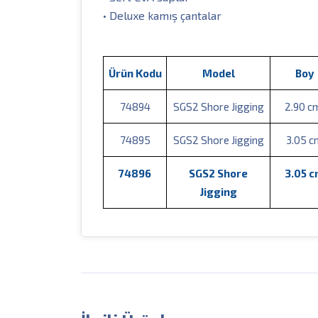
• Deluxe kamış çantalar
Ürün Kodu
Model
Boy
74894
SGS2 Shore Jigging
2.90 
74895
SGS2 Shore Jigging
3.05 c
74896
SGS2 Shore
3.05 
Jigging