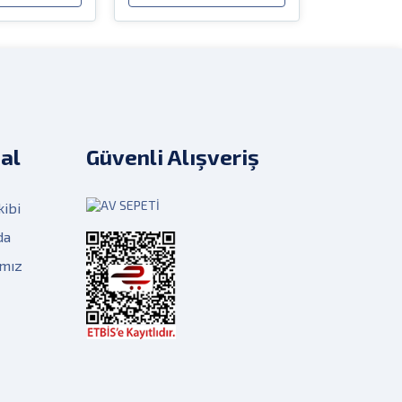
al
Güvenli Alışveriş
kibi
da
ımız