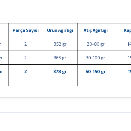
Parça Sayısı
Ürün Ağırlığı
Atış Ağırlığı
Kap
cm
2
352 gr
20-80 gr
1
m
2
365 gr
30-100 gr
1
cm
2
378 gr
60-150 gr
1