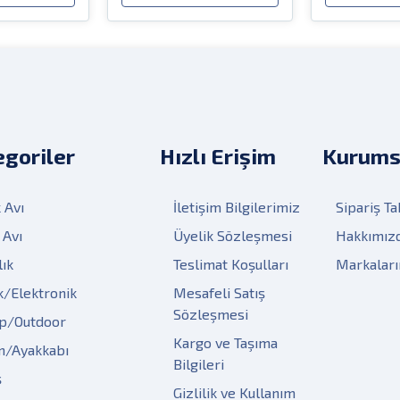
goriler
Hızlı Erişim
Kurums
 Avı
İletişim Bilgilerimiz
Sipariş Ta
 Avı
Üyelik Sözleşmesi
Hakkımız
lık
Teslimat Koşulları
Markalar
k/Elektronik
Mesafeli Satış
Sözleşmesi
p/Outdoor
Kargo ve Taşıma
m/Ayakkabı
Bilgileri
ş
Gizlilik ve Kullanım