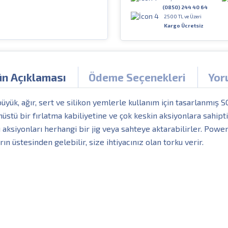
(0850) 244 40 64
2500 TL ve Üzeri
Kargo Ücretsiz
ün Açıklaması
Ödeme Seçenekleri
Yor
yük, ağır, sert ve silikon yemlerle kullanım için tasarlanmış SG
anüstü bir fırlatma kabiliyetine ve çok keskin aksiyonlara sahipt
lı aksiyonları herhangi bir jig veya sahteye aktarabilirler. Pow
ın üstesinden gelebilir, size ihtiyacınız olan torku verir.