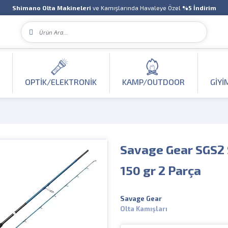
Shimano Olta Makineleri
ve Kamışlarında Havaleye Özel
%5 İndirim
OPTIK/ELEKTRONIK
KAMP/OUTDOOR
GIYI
Savage Gear SGS2 
150 gr 2 Parça
Savage Gear
Olta Kamışları