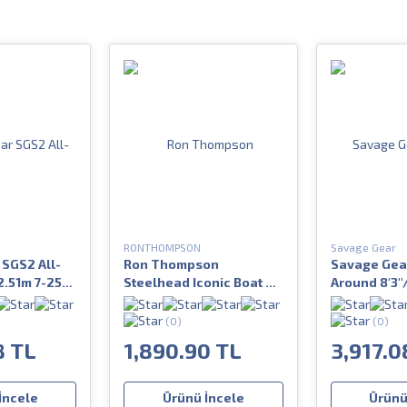
RONTHOMPSON
Savage Gear
SGS2 All-
Ron Thompson
Savage Gear
2.51m 7-25
Steelhead Iconic Boat 6'1
Around 8'3''
183 cm 20-30 lbs 3 Parça
gr 2 Parça
Bot Kamışı
(0)
(0)
8 TL
1,890.90 TL
3,917.0
İncele
Ürünü İncele
Ürünü