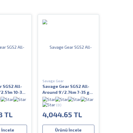
Savage Gear
 SGS2 All-
Savage Gear SGS2 All-
/2.51m 10-35
Around 9'/2.74m 7-35 gr
2 Parça
(0)
8 TL
4,044.65 TL
 İncele
Ürünü İncele