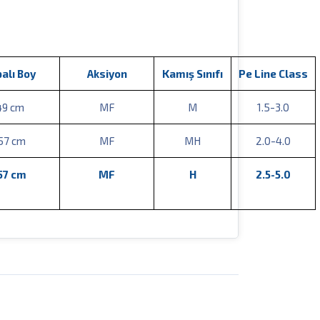
alı Boy
Aksiyon
Kamış Sınıfı
Pe Line Class
49 cm
MF
M
1.5-3.0
57 cm
MF
MH
2.0-4.0
57 cm
MF
H
2.5-5.0