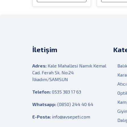
İletişim
Kate
Adres:
Kale Mahallesi Namık Kemal
Balık
Cad. Ferah Sk. No:24
Kara
İlkadım/SAMSUN
Atıcı
Telefon:
0535 383 17 63
Opti
Kam
Whatsapp:
(0850) 244 40 64
Giyi
E-Posta:
info@avsepeti.com
Dalı