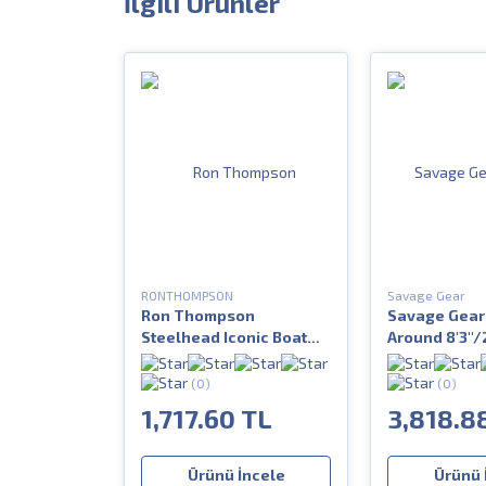
İlgili Ürünler
RONTHOMPSON
Savage Gear
Ron Thompson
Savage Gear 
Steelhead Iconic Boat
Around 8'3''/
5'2 155 cm 20-30 lbs 3
gr 2 Parça
Parça Bot Kamışı
(0)
(0)
1,717.60 TL
3,818.8
Ürünü İncele
Ürünü 