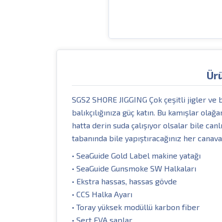
Ür
SGS2 SHORE JIGGING Çok çeşitli jigler ve bü
balıkçılığınıza güç katın. Bu kamışlar olağ
hatta derin suda çalışıyor olsalar bile can
tabanında bile yapıştıracağınız her canavar
• SeaGuide Gold Label makine yatağı
• SeaGuide Gunsmoke SW Halkaları
• Ekstra hassas, hassas gövde
• CCS Halka Ayarı
• Toray yüksek modüllü karbon fiber
• Sert EVA saplar