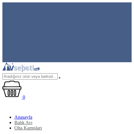
0
Anasayfa
Balık Avı
Olta Kamışları