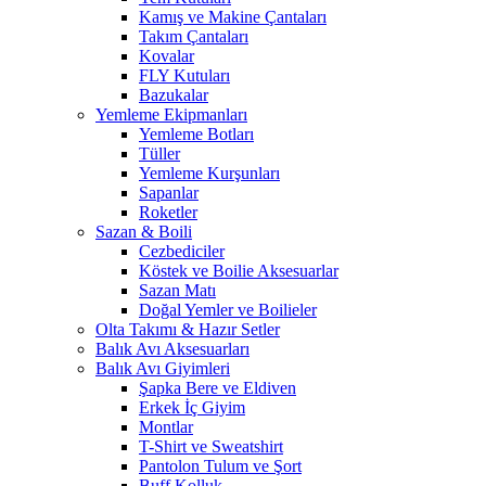
Kamış ve Makine Çantaları
Takım Çantaları
Kovalar
FLY Kutuları
Bazukalar
Yemleme Ekipmanları
Yemleme Botları
Tüller
Yemleme Kurşunları
Sapanlar
Roketler
Sazan & Boili
Cezbediciler
Köstek ve Boilie Aksesuarlar
Sazan Matı
Doğal Yemler ve Boilieler
Olta Takımı & Hazır Setler
Balık Avı Aksesuarları
Balık Avı Giyimleri
Şapka Bere ve Eldiven
Erkek İç Giyim
Montlar
T-Shirt ve Sweatshirt
Pantolon Tulum ve Şort
Buff Kolluk