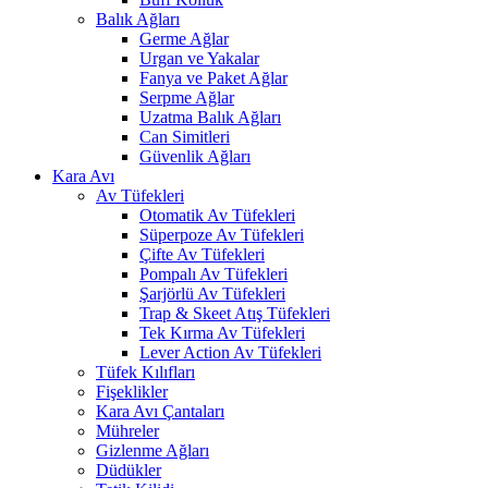
Balık Ağları
Germe Ağlar
Urgan ve Yakalar
Fanya ve Paket Ağlar
Serpme Ağlar
Uzatma Balık Ağları
Can Simitleri
Güvenlik Ağları
Kara Avı
Av Tüfekleri
Otomatik Av Tüfekleri
Süperpoze Av Tüfekleri
Çifte Av Tüfekleri
Pompalı Av Tüfekleri
Şarjörlü Av Tüfekleri
Trap & Skeet Atış Tüfekleri
Tek Kırma Av Tüfekleri
Lever Action Av Tüfekleri
Tüfek Kılıfları
Fişeklikler
Kara Avı Çantaları
Mühreler
Gizlenme Ağları
Düdükler