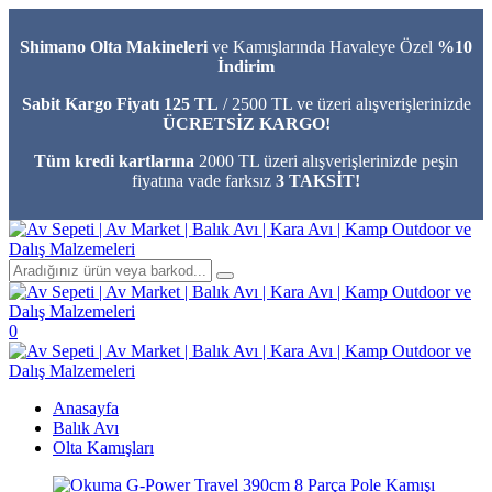
Shimano Olta Makineleri
ve Kamışlarında Havaleye Özel
%10
İndirim
Sabit Kargo Fiyatı 125 TL
/ 2500 TL ve üzeri alışverişlerinizde
ÜCRETSİZ KARGO!
Tüm kredi kartlarına
2000 TL üzeri alışverişlerinizde peşin
fiyatına vade farksız
3 TAKSİT!
0
Anasayfa
Balık Avı
Olta Kamışları