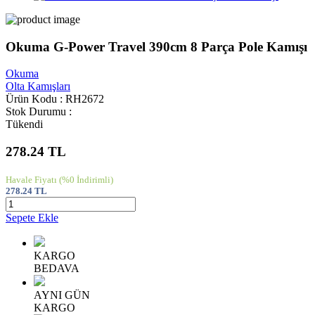
Okuma G-Power Travel 390cm 8 Parça Pole Kamışı
Okuma
Olta Kamışları
Ürün Kodu : RH2672
Stok Durumu :
Tükendi
278.24
TL
Havale Fiyatı
(%0 İndirimli)
278.24
TL
Sepete Ekle
KARGO
BEDAVA
AYNI GÜN
KARGO