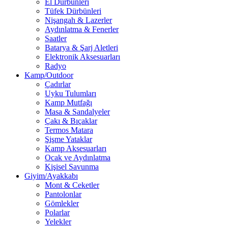
El Dürbünleri
Tüfek Dürbünleri
Nişangah & Lazerler
Aydınlatma & Fenerler
Saatler
Batarya & Şarj Aletleri
Elektronik Aksesuarları
Radyo
Kamp/Outdoor
Çadırlar
Uyku Tulumları
Kamp Mutfağı
Masa & Sandalyeler
Çakı & Bıçaklar
Termos Matara
Şişme Yataklar
Kamp Aksesuarları
Ocak ve Aydınlatma
Kişisel Savunma
Giyim/Ayakkabı
Mont & Ceketler
Pantolonlar
Gömlekler
Polarlar
Yelekler