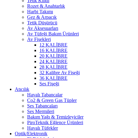
Tetik Kilidi
Rozet & Anahtarlık
Harbi Takımı
Gez & Arpacık
Tetik Düşürücü
Av Aksesuarları
Av Tüfeği Bakım Ürünleri
Av Fişekleri
12 KALİBRE
16 KALİBRE
20 KALİBRE
24 KALİBRE
28 KALİBRE
32 Kalibre Av Fişeği
36 KALİBRE
Ses Fişeği
Atıcılık
Havalı Tabancalar
Co2 & Green Gas Tüpler
Ses Tabancaları
Ses Mermileri
Bakım Yağı & Temizleyiciler
PiroTeknik Eğlence Ürünleri
Havalı Tüfekler
Optik/Elektronik