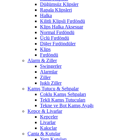
Düğümsüz Klipsler
Rapala Klipsleri
Halka
Kilitli Klipsli Fırdöndü
Klips Halka Aksesuar
Normal Fırdöndü
Üçlü Fırdöndü
Diğer Fırdöndüler
Klips
Fırdöndü
Alarm & Ziller
Swingerler
Alarmlar
Ziller
Işıklı Ziller
Kamış Tutucu & Sehpalar
Çoklu Kamış Sehpaları
Tekli Kamış Tutucuları
Tekne ve Bot Kamış Ayağı
Kepçe & Livarlar
Kepçeler
Livarlar
Kakıçlar
Çanta & Kutular
Yem Kutuları