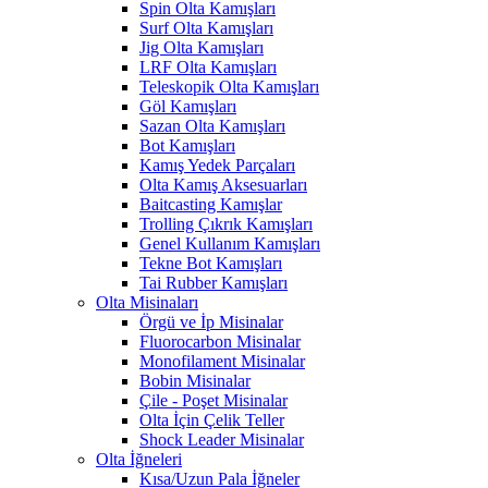
Spin Olta Kamışları
Surf Olta Kamışları
Jig Olta Kamışları
LRF Olta Kamışları
Teleskopik Olta Kamışları
Göl Kamışları
Sazan Olta Kamışları
Bot Kamışları
Kamış Yedek Parçaları
Olta Kamış Aksesuarları
Baitcasting Kamışlar
Trolling Çıkrık Kamışları
Genel Kullanım Kamışları
Tekne Bot Kamışları
Tai Rubber Kamışları
Olta Misinaları
Örgü ve İp Misinalar
Fluorocarbon Misinalar
Monofilament Misinalar
Bobin Misinalar
Çile - Poşet Misinalar
Olta İçin Çelik Teller
Shock Leader Misinalar
Olta İğneleri
Kısa/Uzun Pala İğneler