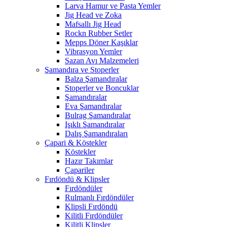
Larva Hamur ve Pasta Yemler
Jig Head ve Zoka
Mafsallı Jig Head
Rockn Rubber Setler
Mepps Döner Kaşıklar
Vibrasyon Yemler
Sazan Avı Malzemeleri
Şamandıra ve Stoperler
Balza Şamandıralar
Stoperler ve Boncuklar
Şamandıralar
Eva Şamandıralar
Bulrag Şamandıralar
Işıklı Şamandıralar
Dalış Şamandıraları
Çapari & Köstekler
Köstekler
Hazır Takımlar
Çapariler
Fırdöndü & Klipsler
Fırdöndüler
Rulmanlı Fırdöndüler
Klipsli Fırdöndü
Kilitli Fırdöndüler
Kilitli Klipsler