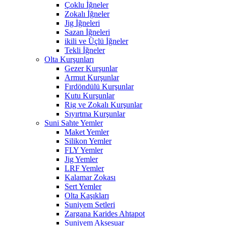
Çoklu İğneler
Zokalı İğneler
Jig İğneleri
Sazan İğneleri
ikili ve Üçlü İğneler
Tekli İğneler
Olta Kurşunları
Gezer Kurşunlar
Armut Kurşunlar
Fırdöndülü Kurşunlar
Kutu Kurşunlar
Rig ve Zokalı Kurşunlar
Sıyırtma Kurşunlar
Suni Sahte Yemler
Maket Yemler
Silikon Yemler
FLY Yemler
Jig Yemler
LRF Yemler
Kalamar Zokası
Sert Yemler
Olta Kaşıkları
Suniyem Setleri
Zargana Karides Ahtapot
Suniyem Aksesuar