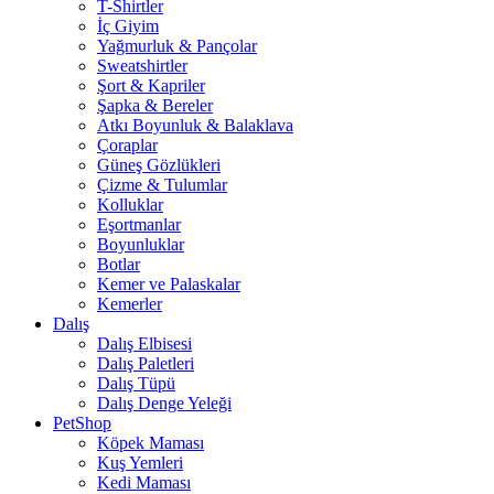
T-Shirtler
İç Giyim
Yağmurluk & Pançolar
Sweatshirtler
Şort & Kapriler
Şapka & Bereler
Atkı Boyunluk & Balaklava
Çoraplar
Güneş Gözlükleri
Çizme & Tulumlar
Kolluklar
Eşortmanlar
Boyunluklar
Botlar
Kemer ve Palaskalar
Kemerler
Dalış
Dalış Elbisesi
Dalış Paletleri
Dalış Tüpü
Dalış Denge Yeleği
PetShop
Köpek Maması
Kuş Yemleri
Kedi Maması