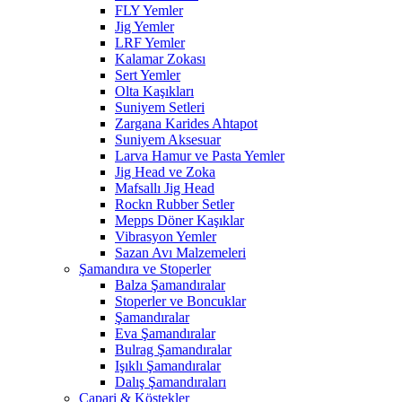
FLY Yemler
Jig Yemler
LRF Yemler
Kalamar Zokası
Sert Yemler
Olta Kaşıkları
Suniyem Setleri
Zargana Karides Ahtapot
Suniyem Aksesuar
Larva Hamur ve Pasta Yemler
Jig Head ve Zoka
Mafsallı Jig Head
Rockn Rubber Setler
Mepps Döner Kaşıklar
Vibrasyon Yemler
Sazan Avı Malzemeleri
Şamandıra ve Stoperler
Balza Şamandıralar
Stoperler ve Boncuklar
Şamandıralar
Eva Şamandıralar
Bulrag Şamandıralar
Işıklı Şamandıralar
Dalış Şamandıraları
Çapari & Köstekler