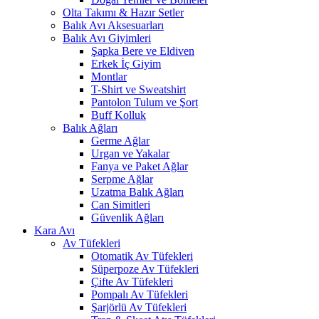
Olta Takımı & Hazır Setler
Balık Avı Aksesuarları
Balık Avı Giyimleri
Şapka Bere ve Eldiven
Erkek İç Giyim
Montlar
T-Shirt ve Sweatshirt
Pantolon Tulum ve Şort
Buff Kolluk
Balık Ağları
Germe Ağlar
Urgan ve Yakalar
Fanya ve Paket Ağlar
Serpme Ağlar
Uzatma Balık Ağları
Can Simitleri
Güvenlik Ağları
Kara Avı
Av Tüfekleri
Otomatik Av Tüfekleri
Süperpoze Av Tüfekleri
Çifte Av Tüfekleri
Pompalı Av Tüfekleri
Şarjörlü Av Tüfekleri