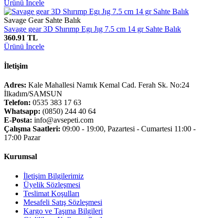
Ürünü İncele
Savage Gear Sahte Balık
Savage gear 3D Shırımp Egı Jıg 7.5 cm 14 gr Sahte Balık
360.91 TL
Ürünü İncele
İletişim
Adres:
Kale Mahallesi Namık Kemal Cad. Ferah Sk. No:24
İlkadım/SAMSUN
Telefon:
0535 383 17 63
Whatsapp:
(0850) 244 40 64
E-Posta:
info@avsepeti.com
Çalışma Saatleri:
09:00 - 19:00, Pazartesi - Cumartesi 11:00 -
17:00 Pazar
Kurumsal
İletişim Bilgilerimiz
Üyelik Sözleşmesi
Teslimat Koşulları
Mesafeli Satış Sözleşmesi
Kargo ve Taşıma Bilgileri