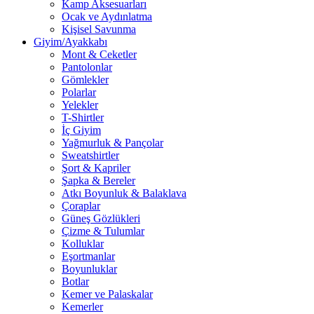
Kamp Aksesuarları
Ocak ve Aydınlatma
Kişisel Savunma
Giyim/Ayakkabı
Mont & Ceketler
Pantolonlar
Gömlekler
Polarlar
Yelekler
T-Shirtler
İç Giyim
Yağmurluk & Pançolar
Sweatshirtler
Şort & Kapriler
Şapka & Bereler
Atkı Boyunluk & Balaklava
Çoraplar
Güneş Gözlükleri
Çizme & Tulumlar
Kolluklar
Eşortmanlar
Boyunluklar
Botlar
Kemer ve Palaskalar
Kemerler