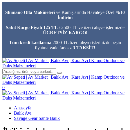
Shimano Olta Makineleri
ve Kamışlarında Havaleye Özel
%10
İndirim
Sabit Kargo Fiyatı 125 TL
/ 2500 TL ve üzeri alışverişlerinizde
ÜCRETSİZ KARGO!
Tüm kredi kartlarına
2000 TL üzeri alışverişlerinizde peşin
fiyatına vade farksız
3 TAKSİT!
0
Anasayfa
Balık Avı
Savage Gear Sahte Balık