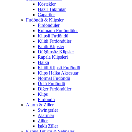
Köstekler
Hazır Takımlar
Çapariler
Fırdöndü & Klipsler
Fırdöndüler
Rulmanlı Fırdöndüler
Klipsli Fırdöndü
Kilitli Fırdöndüler
Kilitli Klipsler
Düğümsüz Klipsler
Rapala Klipsleri
Halka
Kilitli Klipsli Fırdöndü
Klips Halka Aksesuar
Normal Fırdöndü
Üçlü Fırdöndü
Diğer Fırdöndüler
Klips
Fırdöndü
Alarm & Ziller
Swingerler
Alarmlar
Ziller
Işıklı Ziller
Kamış Tutucu & Sehpalar