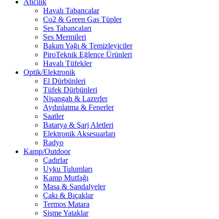
Atıcılık
Havalı Tabancalar
Co2 & Green Gas Tüpler
Ses Tabancaları
Ses Mermileri
Bakım Yağı & Temizleyiciler
PiroTeknik Eğlence Ürünleri
Havalı Tüfekler
Optik/Elektronik
El Dürbünleri
Tüfek Dürbünleri
Nişangah & Lazerler
Aydınlatma & Fenerler
Saatler
Batarya & Şarj Aletleri
Elektronik Aksesuarları
Radyo
Kamp/Outdoor
Çadırlar
Uyku Tulumları
Kamp Mutfağı
Masa & Sandalyeler
Çakı & Bıçaklar
Termos Matara
Şişme Yataklar