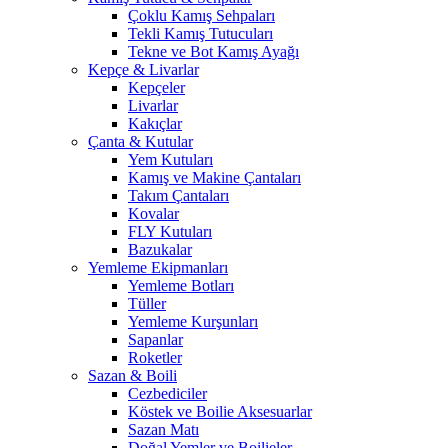
Çoklu Kamış Sehpaları
Tekli Kamış Tutucuları
Tekne ve Bot Kamış Ayağı
Kepçe & Livarlar
Kepçeler
Livarlar
Kakıçlar
Çanta & Kutular
Yem Kutuları
Kamış ve Makine Çantaları
Takım Çantaları
Kovalar
FLY Kutuları
Bazukalar
Yemleme Ekipmanları
Yemleme Botları
Tüller
Yemleme Kurşunları
Sapanlar
Roketler
Sazan & Boili
Cezbediciler
Köstek ve Boilie Aksesuarlar
Sazan Matı
Doğal Yemler ve Boilieler