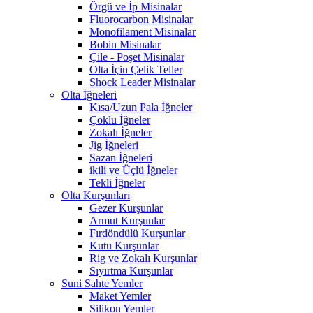
Örgü ve İp Misinalar
Fluorocarbon Misinalar
Monofilament Misinalar
Bobin Misinalar
Çile - Poşet Misinalar
Olta İçin Çelik Teller
Shock Leader Misinalar
Olta İğneleri
Kısa/Uzun Pala İğneler
Çoklu İğneler
Zokalı İğneler
Jig İğneleri
Sazan İğneleri
ikili ve Üçlü İğneler
Tekli İğneler
Olta Kurşunları
Gezer Kurşunlar
Armut Kurşunlar
Fırdöndülü Kurşunlar
Kutu Kurşunlar
Rig ve Zokalı Kurşunlar
Sıyırtma Kurşunlar
Suni Sahte Yemler
Maket Yemler
Silikon Yemler