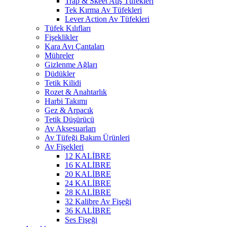
Trap & Skeet Atış Tüfekleri
Tek Kırma Av Tüfekleri
Lever Action Av Tüfekleri
Tüfek Kılıfları
Fişeklikler
Kara Avı Çantaları
Mühreler
Gizlenme Ağları
Düdükler
Tetik Kilidi
Rozet & Anahtarlık
Harbi Takımı
Gez & Arpacık
Tetik Düşürücü
Av Aksesuarları
Av Tüfeği Bakım Ürünleri
Av Fişekleri
12 KALİBRE
16 KALİBRE
20 KALİBRE
24 KALİBRE
28 KALİBRE
32 Kalibre Av Fişeği
36 KALİBRE
Ses Fişeği