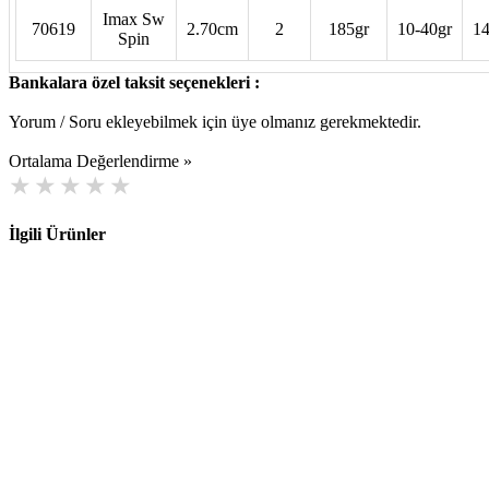
Imax Sw
70619
2.70cm
2
185gr
10-40gr
1
Spin
Bankalara özel taksit seçenekleri :
Yorum / Soru ekleyebilmek için üye olmanız gerekmektedir.
Ortalama Değerlendirme »
İlgili Ürünler