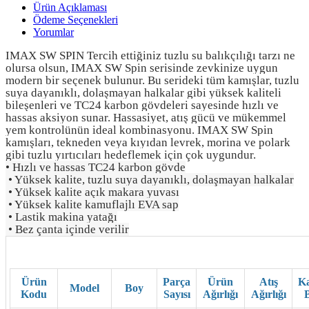
Ürün Açıklaması
Ödeme Seçenekleri
Yorumlar
IMAX SW SPIN Tercih ettiğiniz tuzlu su balıkçılığı tarzı ne
olursa olsun, IMAX SW Spin serisinde zevkinize uygun
modern bir seçenek bulunur. Bu serideki tüm kamışlar, tuzlu
suya dayanıklı, dolaşmayan halkalar gibi yüksek kaliteli
bileşenleri ve TC24 karbon gövdeleri sayesinde hızlı ve
hassas aksiyon sunar. Hassasiyet, atış gücü ve mükemmel
yem kontrolünün ideal kombinasyonu. IMAX SW Spin
kamışları, tekneden veya kıyıdan levrek, morina ve polark
gibi tuzlu yırtıcıları hedeflemek için çok uygundur.
• Hızlı ve hassas TC24 karbon gövde
• Yüksek kalite, tuzlu suya dayanıklı, dolaşmayan halkalar
• Yüksek kalite açık makara yuvası
• Yüksek kalite kamuflajlı EVA sap
• Lastik makina yatağı
• Bez çanta içinde verilir
Ürün
Parça
Ürün
Atış
Ka
Model
Boy
Kodu
Sayısı
Ağırlığı
Ağırlığı