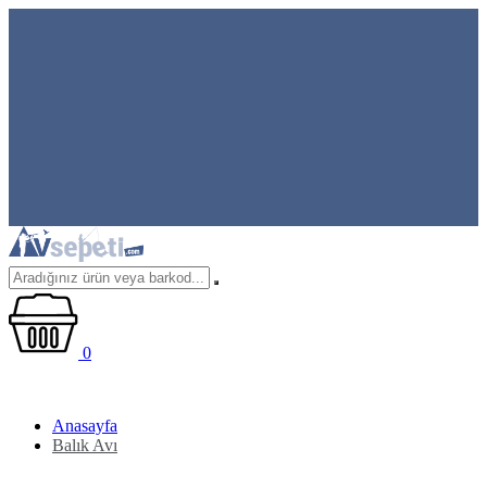
0
Anasayfa
Balık Avı