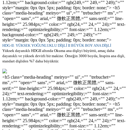
1.12em;="" background-color:="" rgb(249,="" 249,="" 249);"=""
style="margin: 0px 0px 5px; padding: 0px; border: none;"> <h5
class="media-heading" meiryo="" ui",="" "trebuchet="" ms",=""
"open="" sans",="" arial,="" 微軟正黑體,="" sans-serif;="" line-
height:="" 25.984px;="" color:="" rgb(24,="" 24,="" 24);="" text-
rendering:="" optimizelegibility;="" font-size:="" 1.12em;=""
background-color:="" rgb(249,="" 249,="" 249);"=""
style="margin: 0px 0px 5px; padding: 0px; border: none;">
HDG-II: YÜKSEK YOĞUNLUKLU DİŞLİ II BÜYÜK BOY ANA DİŞLİ
Yüksek dayanıklı HDGII altında Okuma ana dişliyi büyüttü, amaç daha
dayanıklı ve yüksek devirli bir makine. Örneğin 3000 boyda, Inspira ana dişli,
standart dişliden %7 daha büyüktür.
<h5 class="media-heading" meiryo="" ui",="" "trebuchet=""
ms",="" "open="" sans",="" arial,="" 微軟正黑體,="" sans-
serif;="" line-height:="" 25.984px;="" color:="" rgb(24,="" 24,=""
24);="" text-rendering:="" optimizelegibility;="" font-size:=""
1.12em;="" background-color:="" rgb(249,="" 249,="" 249);"=""
style="margin: 0px 0px 5px; padding: 0px; border: none;"> <h5
class="media-heading" meiryo="" ui",="" "trebuchet="" ms",=""
"open="" sans",="" arial,="" 微軟正黑體,="" sans-serif;="" line-
height:="" 25.984px;="" color:="" rgb(24,="" 24,="" 24);="" text-
rendering:="" optimizelegibility;="" font-size:="" 1.12em;=""