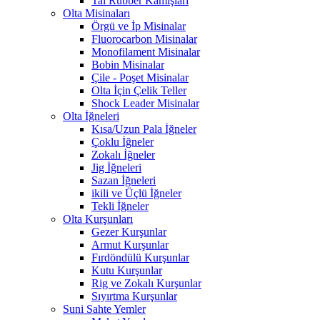
Tai Rubber Kamışları
Olta Misinaları
Örgü ve İp Misinalar
Fluorocarbon Misinalar
Monofilament Misinalar
Bobin Misinalar
Çile - Poşet Misinalar
Olta İçin Çelik Teller
Shock Leader Misinalar
Olta İğneleri
Kısa/Uzun Pala İğneler
Çoklu İğneler
Zokalı İğneler
Jig İğneleri
Sazan İğneleri
ikili ve Üçlü İğneler
Tekli İğneler
Olta Kurşunları
Gezer Kurşunlar
Armut Kurşunlar
Fırdöndülü Kurşunlar
Kutu Kurşunlar
Rig ve Zokalı Kurşunlar
Sıyırtma Kurşunlar
Suni Sahte Yemler