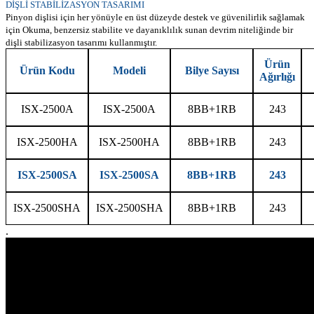
DİŞLİ STABİLİZASYON TASARIMI
Pinyon dişlisi için her yönüyle en üst düzeyde destek ve güvenilirlik sağlamak
için Okuma, benzersiz stabilite ve dayanıklılık sunan devrim niteliğinde bir
dişli stabilizasyon tasarımı kullanmıştır.
Ürün
Ürün Kodu
Modeli
Bilye Sayısı
Ağırlığı
ISX-2500A
ISX-2500A
8BB+1RB
243
ISX-2500HA
ISX-2500HA
8BB+1RB
243
ISX-2500SA
ISX-2500SA
8BB+1RB
243
ISX-2500SHA
ISX-2500SHA
8BB+1RB
243
.