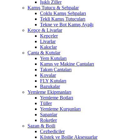
Işıklı Ziller
Kamış Tutucu & Sehpalar
Çoklu Kamış Sehpaları
Tekli Kamış Tutucuları
Tekne ve Bot Kamış Ayağı
Kepçe & Livarlar
Kepçeler
Livarlar
Kakıçlar
Çanta & Kutular
Yem Kutuları
Kamış ve Makine Çantaları
Takım Çantaları
Kovalar
FLY Kutuları
Bazukalar
Yemleme Ekipmanları
Yemleme Botları
Tüller
Yemleme Kurşunları
Sapanlar
Roketler
Sazan & Boili
Cezbediciler
Köstek ve Boilie Aksesuarlar