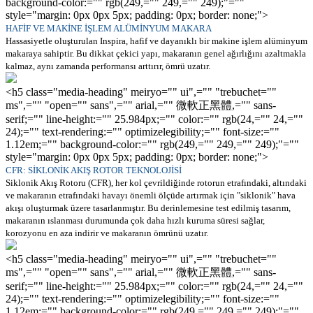
background-color:="" rgb(249,="" 249,="" 249);"=""
style="margin: 0px 0px 5px; padding: 0px; border: none;">
HAFİF VE MAKİNE İŞLEM ALÜMİNYUM MAKARA
Hassasiyetle oluşturulan Inspira, hafif ve dayanıklı bir makine işlem alüminyum
makaraya sahiptir. Bu dikkat çekici yapı, makaranın genel ağırlığını azaltmakla
kalmaz, aynı zamanda performansı arttırır, ömrü uzatır.
<h5 class="media-heading" meiryo="" ui",="" "trebuchet=""
ms",="" "open="" sans",="" arial,="" 微軟正黑體,="" sans-
serif;="" line-height:="" 25.984px;="" color:="" rgb(24,="" 24,=""
24);="" text-rendering:="" optimizelegibility;="" font-size:=""
1.12em;="" background-color:="" rgb(249,="" 249,="" 249);"=""
style="margin: 0px 0px 5px; padding: 0px; border: none;">
CFR: SİKLONİK AKIŞ ROTOR TEKNOLOJİSİ
Siklonik Akış Rotoru (CFR), her kol çevrildiğinde rotorun etrafındaki, altındaki
ve makaranın etrafındaki havayı önemli ölçüde artırmak için "siklonik" hava
akışı oluşturmak üzere tasarlanmıştır. Bu derinlemesine test edilmiş tasarım,
makaranın ıslanması durumunda çok daha hızlı kuruma süresi sağlar,
korozyonu en aza indirir ve makaranın ömrünü uzatır.
<h5 class="media-heading" meiryo="" ui",="" "trebuchet=""
ms",="" "open="" sans",="" arial,="" 微軟正黑體,="" sans-
serif;="" line-height:="" 25.984px;="" color:="" rgb(24,="" 24,=""
24);="" text-rendering:="" optimizelegibility;="" font-size:=""
1.12em;="" background-color:="" rgb(249,="" 249,="" 249);"=""