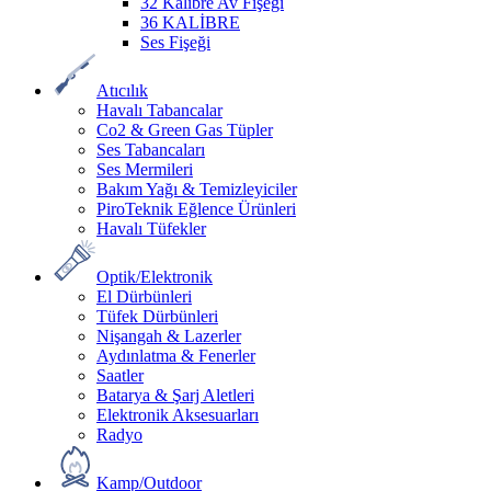
32 Kalibre Av Fişeği
36 KALİBRE
Ses Fişeği
Atıcılık
Havalı Tabancalar
Co2 & Green Gas Tüpler
Ses Tabancaları
Ses Mermileri
Bakım Yağı & Temizleyiciler
PiroTeknik Eğlence Ürünleri
Havalı Tüfekler
Optik/Elektronik
El Dürbünleri
Tüfek Dürbünleri
Nişangah & Lazerler
Aydınlatma & Fenerler
Saatler
Batarya & Şarj Aletleri
Elektronik Aksesuarları
Radyo
Kamp/Outdoor