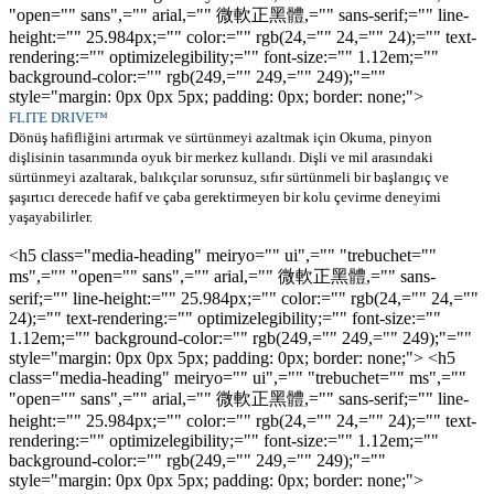
"open="" sans",="" arial,="" 微軟正黑體,="" sans-serif;="" line-
height:="" 25.984px;="" color:="" rgb(24,="" 24,="" 24);="" text-
rendering:="" optimizelegibility;="" font-size:="" 1.12em;=""
background-color:="" rgb(249,="" 249,="" 249);"=""
style="margin: 0px 0px 5px; padding: 0px; border: none;">
FLITE DRIVE™
Dönüş hafifliğini artırmak ve sürtünmeyi azaltmak için Okuma, pinyon
dişlisinin tasarımında oyuk bir merkez kullandı. Dişli ve mil arasındaki
sürtünmeyi azaltarak, balıkçılar sorunsuz, sıfır sürtünmeli bir başlangıç ve
şaşırtıcı derecede hafif ve çaba gerektirmeyen bir kolu çevirme deneyimi
yaşayabilirler.
<h5 class="media-heading" meiryo="" ui",="" "trebuchet=""
ms",="" "open="" sans",="" arial,="" 微軟正黑體,="" sans-
serif;="" line-height:="" 25.984px;="" color:="" rgb(24,="" 24,=""
24);="" text-rendering:="" optimizelegibility;="" font-size:=""
1.12em;="" background-color:="" rgb(249,="" 249,="" 249);"=""
style="margin: 0px 0px 5px; padding: 0px; border: none;">
<h5
class="media-heading" meiryo="" ui",="" "trebuchet="" ms",=""
"open="" sans",="" arial,="" 微軟正黑體,="" sans-serif;="" line-
height:="" 25.984px;="" color:="" rgb(24,="" 24,="" 24);="" text-
rendering:="" optimizelegibility;="" font-size:="" 1.12em;=""
background-color:="" rgb(249,="" 249,="" 249);"=""
style="margin: 0px 0px 5px; padding: 0px; border: none;">