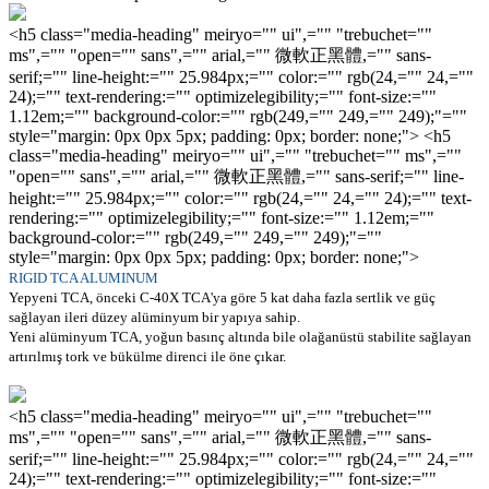
<h5 class="media-heading" meiryo="" ui",="" "trebuchet=""
ms",="" "open="" sans",="" arial,="" 微軟正黑體,="" sans-
serif;="" line-height:="" 25.984px;="" color:="" rgb(24,="" 24,=""
24);="" text-rendering:="" optimizelegibility;="" font-size:=""
1.12em;="" background-color:="" rgb(249,="" 249,="" 249);"=""
style="margin: 0px 0px 5px; padding: 0px; border: none;"> <h5
class="media-heading" meiryo="" ui",="" "trebuchet="" ms",=""
"open="" sans",="" arial,="" 微軟正黑體,="" sans-serif;="" line-
height:="" 25.984px;="" color:="" rgb(24,="" 24,="" 24);="" text-
rendering:="" optimizelegibility;="" font-size:="" 1.12em;=""
background-color:="" rgb(249,="" 249,="" 249);"=""
style="margin: 0px 0px 5px; padding: 0px; border: none;">
RIGID TCA ALUMINUM
Yepyeni TCA, önceki C-40X TCA'ya göre 5 kat daha fazla sertlik ve güç
sağlayan ileri düzey alüminyum bir yapıya sahip.
Yeni alüminyum TCA, yoğun basınç altında bile olağanüstü stabilite sağlayan
artırılmış tork ve bükülme direnci ile öne çıkar.
<h5 class="media-heading" meiryo="" ui",="" "trebuchet=""
ms",="" "open="" sans",="" arial,="" 微軟正黑體,="" sans-
serif;="" line-height:="" 25.984px;="" color:="" rgb(24,="" 24,=""
24);="" text-rendering:="" optimizelegibility;="" font-size:=""