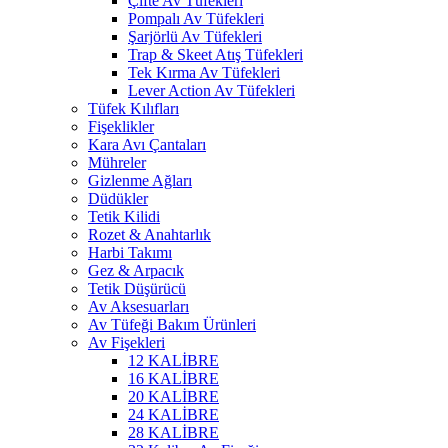
Çifte Av Tüfekleri
Pompalı Av Tüfekleri
Şarjörlü Av Tüfekleri
Trap & Skeet Atış Tüfekleri
Tek Kırma Av Tüfekleri
Lever Action Av Tüfekleri
Tüfek Kılıfları
Fişeklikler
Kara Avı Çantaları
Mühreler
Gizlenme Ağları
Düdükler
Tetik Kilidi
Rozet & Anahtarlık
Harbi Takımı
Gez & Arpacık
Tetik Düşürücü
Av Aksesuarları
Av Tüfeği Bakım Ürünleri
Av Fişekleri
12 KALİBRE
16 KALİBRE
20 KALİBRE
24 KALİBRE
28 KALİBRE