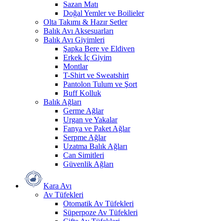
Sazan Matı
Doğal Yemler ve Boilieler
Olta Takımı & Hazır Setler
Balık Avı Aksesuarları
Balık Avı Giyimleri
Şapka Bere ve Eldiven
Erkek İç Giyim
Montlar
T-Shirt ve Sweatshirt
Pantolon Tulum ve Şort
Buff Kolluk
Balık Ağları
Germe Ağlar
Urgan ve Yakalar
Fanya ve Paket Ağlar
Serpme Ağlar
Uzatma Balık Ağları
Can Simitleri
Güvenlik Ağları
Kara Avı
Av Tüfekleri
Otomatik Av Tüfekleri
Süperpoze Av Tüfekleri