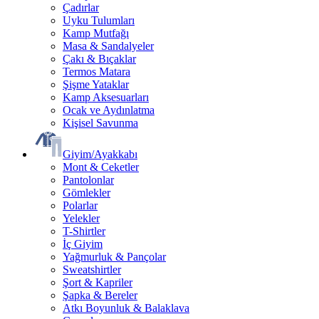
Çadırlar
Uyku Tulumları
Kamp Mutfağı
Masa & Sandalyeler
Çakı & Bıçaklar
Termos Matara
Şişme Yataklar
Kamp Aksesuarları
Ocak ve Aydınlatma
Kişisel Savunma
Giyim/Ayakkabı
Mont & Ceketler
Pantolonlar
Gömlekler
Polarlar
Yelekler
T-Shirtler
İç Giyim
Yağmurluk & Pançolar
Sweatshirtler
Şort & Kapriler
Şapka & Bereler
Atkı Boyunluk & Balaklava