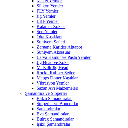
Maket Yemler
Silikon Yemler
FLY Yemler
Jig Yemler
LRF Yemler
Kalamar Zokası
Sert Yemler
Olta Kaşıkları
Suniyem Setleri
Zargana Karides Ahtapot
Suniyem Aksesuar
Larva Hamur ve Pasta Yemler
Jig Head ve Zoka
Mafsallı Jig Head
Rockn Rubber Setler
Mepps Döner Kaşıklar
Vibrasyon Yemler
Sazan Avı Malzemeleri
Şamandıra ve Stoperler
Balza Şamandıralar
Stoperler ve Boncuklar
Şamandıralar
Eva Şamandıralar
Bulrag Şamandıralar
Işıklı Şamandıralar