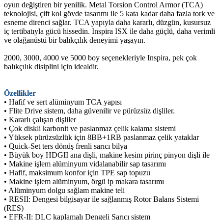
oyun değiştiren bir yenilik. Metal Torsion Control Armor (TCA)
teknolojisi, çift kol gövde tasarımı ile 5 kata kadar daha fazla tork ve
esneme direnci sağlar. TCA yapıyla daha kararlı, düzgün, kusursuz
iç tertibatıyla gücü hissedin. Inspira ISX ile daha güçlü, daha verimli
ve olağanüstü bir balıkçılık deneyimi yaşayın.
2000, 3000, 4000 ve 5000 boy seçenekleriyle Inspira, pek çok
balıkçılık disiplini için idealdir.
Özellikler
• Hafif ve sert alüminyum TCA yapısı
• Flite Drive sistem, daha güvenilir ve pürüzsüz dişliler.
• Kararlı çalışan dişliler
• Çok diskli karbonit ve paslanmaz çelik kalama sistemi
• Yüksek pürüzsüzlük için 8BB+1RB paslanmaz çelik yataklar
• Quick-Set ters dönüş frenli sarıcı bilya
• Büyük boy HDGII ana dişli, makine kesim pirinç pinyon dişli ile
• Makine işlem alüminyum vidalanabilir sap tasarımı
• Hafif, maksimum konfor için TPE sap topuzu
• Makine işlem alüminyum, örgü ip makara tasarımı
• Alüminyum dolgu sağlam makine teli
• RESII: Dengesi bilgisayar ile sağlanmış Rotor Balans Sistemi
(RES)
• EFR-II: DLC kaplamalı Dengeli Sarıcı sistem