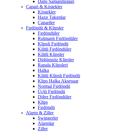
Dalış Şamandıraları
Çapari & Köstekler
Köstekler
Hazır Takımlar
Çapariler
Fırdöndü & Klipsler
Fırdöndüler
Rulmanlı Fırdöndüler
Klipsli Fırdöndü
Kilitli Fırdöndüler
Kilitli Klipsler
Düğümsüz Klipsler
Rapala Klipsleri
Halka
Kilitli Klipsli Fırdöndü
Klips Halka Aksesuar
Normal Fırdöndü
Üçlü Fırdöndü
Diğer Fırdöndüler
Klips
Fırdöndü
Alarm & Ziller
Swingerler
Alarmlar
Ziller