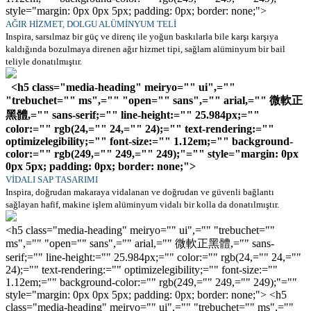
style="margin: 0px 0px 5px; padding: 0px; border: none;">
AĞIR HİZMET, DOLGU ALÜMİNYUM TELİ
Inspira, sarsılmaz bir güç ve direnç ile yoğun baskılarla bile karşı karşıya
kaldığında bozulmaya direnen ağır hizmet tipi, sağlam alüminyum bir bail
teliyle donatılmıştır.
<h5 class="media-heading" meiryo="" ui",=""
"trebuchet="" ms",="" "open="" sans",="" arial,="" 微軟正
黑體,="" sans-serif;="" line-height:="" 25.984px;=""
color:="" rgb(24,="" 24,="" 24);="" text-rendering:=""
optimizelegibility;="" font-size:="" 1.12em;="" background-
color:="" rgb(249,="" 249,="" 249);"="" style="margin: 0px
0px 5px; padding: 0px; border: none;">
VİDALI SAP TASARIMI
Inspira, doğrudan makaraya vidalanan ve doğrudan ve güvenli bağlantı
sağlayan hafif, makine işlem alüminyum vidalı bir kolla da donatılmıştır.
<h5 class="media-heading" meiryo="" ui",="" "trebuchet=""
ms",="" "open="" sans",="" arial,="" 微軟正黑體,="" sans-
serif;="" line-height:="" 25.984px;="" color:="" rgb(24,="" 24,=""
24);="" text-rendering:="" optimizelegibility;="" font-size:=""
1.12em;="" background-color:="" rgb(249,="" 249,="" 249);"=""
style="margin: 0px 0px 5px; padding: 0px; border: none;"> <h5
class="media-heading" meiryo="" ui",="" "trebuchet="" ms",=""