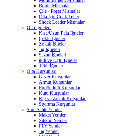
Monofilament Misinalar
Bobin Misinalar
Çile - Poşet Misinalar
Olta İçin Çelik Teller
Shock Leader Misinalar
Olta İğneleri
Kısa/Uzun Pala İğneler
Çoklu İğneler
Zokalı İğneler
Jig İğneleri
Sazan İğneleri
ikili ve Üçlü İğneler
Tekli İğneler
Olta Kurşunları
Gezer Kurşunlar
Armut Kurşunlar
Fırdöndülü Kurşunlar
Kutu Kurşunlar
Rig ve Zokalı Kurşunlar
Sıyırtma Kurşunlar
Suni Sahte Yemler
Maket Yemler
Silikon Yemler
FLY Yemler
Jig Yemler