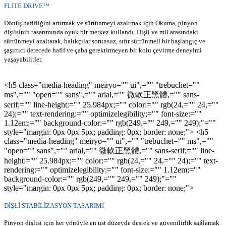
FLITE DRIVE™
Dönüş hafifliğini artırmak ve sürtünmeyi azaltmak için Okuma, pinyon
dişlisinin tasarımında oyuk bir merkez kullandı. Dişli ve mil arasındaki
sürtünmeyi azaltarak, balıkçılar sorunsuz, sıfır sürtünmeli bir başlangıç ve
şaşırtıcı derecede hafif ve çaba gerektirmeyen bir kolu çevirme deneyimi
yaşayabilirler.
<h5 class="media-heading" meiryo="" ui",="" "trebuchet=""
ms",="" "open="" sans",="" arial,="" 微軟正黑體,="" sans-
serif;="" line-height:="" 25.984px;="" color:="" rgb(24,="" 24,=""
24);="" text-rendering:="" optimizelegibility;="" font-size:=""
1.12em;="" background-color:="" rgb(249,="" 249,="" 249);"=""
style="margin: 0px 0px 5px; padding: 0px; border: none;">
<h5
class="media-heading" meiryo="" ui",="" "trebuchet="" ms",=""
"open="" sans",="" arial,="" 微軟正黑體,="" sans-serif;="" line-
height:="" 25.984px;="" color:="" rgb(24,="" 24,="" 24);="" text-
rendering:="" optimizelegibility;="" font-size:="" 1.12em;=""
background-color:="" rgb(249,="" 249,="" 249);"=""
style="margin: 0px 0px 5px; padding: 0px; border: none;">
DİŞLİ STABİLİZASYON TASARIMI
Pinyon dişlisi için her yönüyle en üst düzeyde destek ve güvenilirlik sağlamak