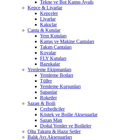
Tekne ve Bot Kamış Ayağı
Kepçe & Livarlar
Kepçeler
Livarlar
Kakıçlar
Çanta & Kutular
Yem Kutuları
Kamış ve Makine Çantaları
Takım Çantaları
Kovalar
FLY Kutuları
Bazukalar
Yemleme Ekipmanları
Yemleme Botları
Tüller
Yemleme Kurşunları
Sapanlar
Roketler
Sazan & Boili
Cezbediciler
Köstek ve Boilie Aksesuarlar
Sazan Matı
Doğal Yemler ve Boilieler
Olta Takımı & Hazır Setler
Balık Avı Aksesuarları