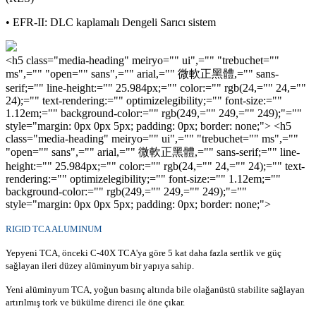
• EFR-II: DLC kaplamalı Dengeli Sarıcı sistem
<h5 class="media-heading" meiryo="" ui",="" "trebuchet=""
ms",="" "open="" sans",="" arial,="" 微軟正黑體,="" sans-
serif;="" line-height:="" 25.984px;="" color:="" rgb(24,="" 24,=""
24);="" text-rendering:="" optimizelegibility;="" font-size:=""
1.12em;="" background-color:="" rgb(249,="" 249,="" 249);"=""
style="margin: 0px 0px 5px; padding: 0px; border: none;"> <h5
class="media-heading" meiryo="" ui",="" "trebuchet="" ms",=""
"open="" sans",="" arial,="" 微軟正黑體,="" sans-serif;="" line-
height:="" 25.984px;="" color:="" rgb(24,="" 24,="" 24);="" text-
rendering:="" optimizelegibility;="" font-size:="" 1.12em;=""
background-color:="" rgb(249,="" 249,="" 249);"=""
style="margin: 0px 0px 5px; padding: 0px; border: none;">
RIGID TCA ALUMINUM
Yepyeni TCA, önceki C-40X TCA'ya göre 5 kat daha fazla sertlik ve güç
sağlayan ileri düzey alüminyum bir yapıya sahip.
Yeni alüminyum TCA, yoğun basınç altında bile olağanüstü stabilite sağlayan
artırılmış tork ve bükülme direnci ile öne çıkar.