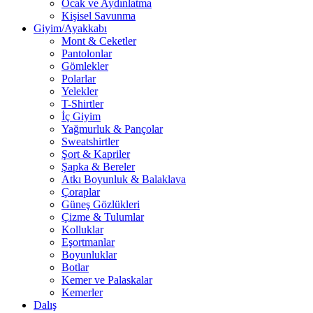
Ocak ve Aydınlatma
Kişisel Savunma
Giyim/Ayakkabı
Mont & Ceketler
Pantolonlar
Gömlekler
Polarlar
Yelekler
T-Shirtler
İç Giyim
Yağmurluk & Pançolar
Sweatshirtler
Şort & Kapriler
Şapka & Bereler
Atkı Boyunluk & Balaklava
Çoraplar
Güneş Gözlükleri
Çizme & Tulumlar
Kolluklar
Eşortmanlar
Boyunluklar
Botlar
Kemer ve Palaskalar
Kemerler
Dalış