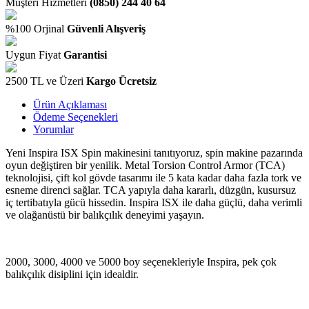
Müşteri Hizmetleri
(0850) 244 40 64
%100 Orjinal
Güvenli Alışveriş
Uygun Fiyat
Garantisi
2500 TL ve Üzeri
Kargo Ücretsiz
Ürün Açıklaması
Ödeme Seçenekleri
Yorumlar
Yeni Inspira ISX Spin makinesini tanıtıyoruz, spin makine pazarında
oyun değiştiren bir yenilik. Metal Torsion Control Armor (TCA)
teknolojisi, çift kol gövde tasarımı ile 5 kata kadar daha fazla tork ve
esneme direnci sağlar. TCA yapıyla daha kararlı, düzgün, kusursuz
iç tertibatıyla gücü hissedin. Inspira ISX ile daha güçlü, daha verimli
ve olağanüstü bir balıkçılık deneyimi yaşayın.
2000, 3000, 4000 ve 5000 boy seçenekleriyle Inspira, pek çok
balıkçılık disiplini için idealdir.