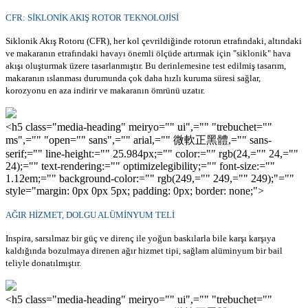
CFR: SİKLONİK AKIŞ ROTOR TEKNOLOJİSİ
Siklonik Akış Rotoru (CFR), her kol çevrildiğinde rotorun etrafındaki, altındaki
ve makaranın etrafındaki havayı önemli ölçüde artırmak için "siklonik" hava
akışı oluşturmak üzere tasarlanmıştır. Bu derinlemesine test edilmiş tasarım,
makaranın ıslanması durumunda çok daha hızlı kuruma süresi sağlar,
korozyonu en aza indirir ve makaranın ömrünü uzatır.
<h5 class="media-heading" meiryo="" ui",="" "trebuchet=""
ms",="" "open="" sans",="" arial,="" 微軟正黑體,="" sans-
serif;="" line-height:="" 25.984px;="" color:="" rgb(24,="" 24,=""
24);="" text-rendering:="" optimizelegibility;="" font-size:=""
1.12em;="" background-color:="" rgb(249,="" 249,="" 249);"=""
style="margin: 0px 0px 5px; padding: 0px; border: none;">
AĞIR HİZMET, DOLGU ALÜMİNYUM TELİ
Inspira, sarsılmaz bir güç ve direnç ile yoğun baskılarla bile karşı karşıya
kaldığında bozulmaya direnen ağır hizmet tipi, sağlam alüminyum bir bail
teliyle donatılmıştır.
<h5 class="media-heading" meiryo="" ui",="" "trebuchet=""