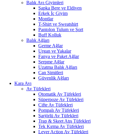
Balık Avı Giyimleri
Şapka Bere ve Eldiven
Erkek İç Giyim
Montlar
T-Shirt ve Sweatshirt
Pantolon Tulum ve Şort
Buff Kolluk
Balık Ağları
Germe Ağlar
Urgan ve Yakalar
Fanya ve Paket Ağlar
Serpme Ağlar
Uzatma Balık Ağları
Can Simitleri
Güvenlik Ağları
Kara Avı
Av Tüfekleri
Otomatik Av Tüfekleri
Süperpoze Av Tüfekleri
Çifte Av Tüfekleri
Pompalı Av Tüfekleri
Şarjörlü Av Tüfekleri
Trap & Skeet Atış Tüfekleri
Tek Kırma Av Tüfekleri
Lever Action Av Tüfekleri