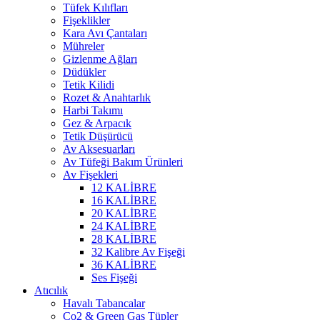
Tüfek Kılıfları
Fişeklikler
Kara Avı Çantaları
Mühreler
Gizlenme Ağları
Düdükler
Tetik Kilidi
Rozet & Anahtarlık
Harbi Takımı
Gez & Arpacık
Tetik Düşürücü
Av Aksesuarları
Av Tüfeği Bakım Ürünleri
Av Fişekleri
12 KALİBRE
16 KALİBRE
20 KALİBRE
24 KALİBRE
28 KALİBRE
32 Kalibre Av Fişeği
36 KALİBRE
Ses Fişeği
Atıcılık
Havalı Tabancalar
Co2 & Green Gas Tüpler