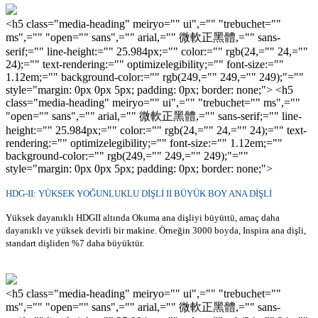
<h5 class="media-heading" meiryo="" ui",="" "trebuchet=""
ms",="" "open="" sans",="" arial,="" 微軟正黑體,="" sans-
serif;="" line-height:="" 25.984px;="" color:="" rgb(24,="" 24,=""
24);="" text-rendering:="" optimizelegibility;="" font-size:=""
1.12em;="" background-color:="" rgb(249,="" 249,="" 249);"=""
style="margin: 0px 0px 5px; padding: 0px; border: none;"> <h5
class="media-heading" meiryo="" ui",="" "trebuchet="" ms",=""
"open="" sans",="" arial,="" 微軟正黑體,="" sans-serif;="" line-
height:="" 25.984px;="" color:="" rgb(24,="" 24,="" 24);="" text-
rendering:="" optimizelegibility;="" font-size:="" 1.12em;=""
background-color:="" rgb(249,="" 249,="" 249);"=""
style="margin: 0px 0px 5px; padding: 0px; border: none;">
HDG-II: YÜKSEK YOĞUNLUKLU DİŞLİ II BÜYÜK BOY ANA DİŞLİ
Yüksek dayanıklı HDGII altında Okuma ana dişliyi büyüttü, amaç daha
dayanıklı ve yüksek devirli bir makine. Örneğin 3000 boyda, Inspira ana dişli,
standart dişliden %7 daha büyüktür.
<h5 class="media-heading" meiryo="" ui",="" "trebuchet=""
ms",="" "open="" sans",="" arial,="" 微軟正黑體,="" sans-