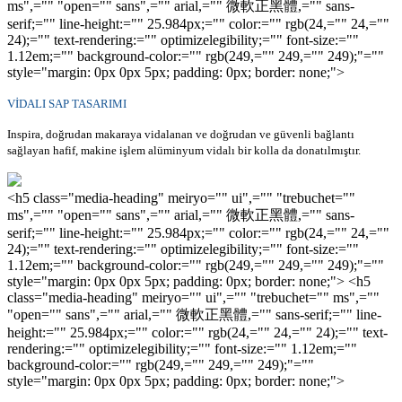
ms",="" "open="" sans",="" arial,="" 微軟正黑體,="" sans-
serif;="" line-height:="" 25.984px;="" color:="" rgb(24,="" 24,=""
24);="" text-rendering:="" optimizelegibility;="" font-size:=""
1.12em;="" background-color:="" rgb(249,="" 249,="" 249);"=""
style="margin: 0px 0px 5px; padding: 0px; border: none;">
VİDALI SAP TASARIMI
Inspira, doğrudan makaraya vidalanan ve doğrudan ve güvenli bağlantı
sağlayan hafif, makine işlem alüminyum vidalı bir kolla da donatılmıştır.
<h5 class="media-heading" meiryo="" ui",="" "trebuchet=""
ms",="" "open="" sans",="" arial,="" 微軟正黑體,="" sans-
serif;="" line-height:="" 25.984px;="" color:="" rgb(24,="" 24,=""
24);="" text-rendering:="" optimizelegibility;="" font-size:=""
1.12em;="" background-color:="" rgb(249,="" 249,="" 249);"=""
style="margin: 0px 0px 5px; padding: 0px; border: none;"> <h5
class="media-heading" meiryo="" ui",="" "trebuchet="" ms",=""
"open="" sans",="" arial,="" 微軟正黑體,="" sans-serif;="" line-
height:="" 25.984px;="" color:="" rgb(24,="" 24,="" 24);="" text-
rendering:="" optimizelegibility;="" font-size:="" 1.12em;=""
background-color:="" rgb(249,="" 249,="" 249);"=""
style="margin: 0px 0px 5px; padding: 0px; border: none;">