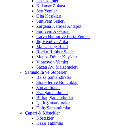
LRF Yemler
Kalamar Zokası
Sert Yemler
Olta Kaşıkları
Suniyem Setleri
Zargana Karides Ahtapot
Suniyem Aksesuar
Larva Hamur ve Pasta Yemler
Jig Head ve Zoka
Mafsallı Jig Head
Rockn Rubber Setler
Mepps Döner Kaşıklar
Vibrasyon Yemler
Sazan Avı Malzemeleri
Şamandıra ve Stoperler
Balza Şamandıralar
Stoperler ve Boncuklar
Şamandıralar
Eva Şamandıralar
Bulrag Şamandıralar
Işıklı Şamandıralar
Dalış Şamandıraları
Çapari & Köstekler
Köstekler
Hazır Takımlar