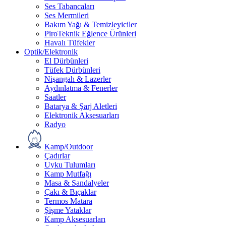
Ses Tabancaları
Ses Mermileri
Bakım Yağı & Temizleyiciler
PiroTeknik Eğlence Ürünleri
Havalı Tüfekler
Optik/Elektronik
El Dürbünleri
Tüfek Dürbünleri
Nişangah & Lazerler
Aydınlatma & Fenerler
Saatler
Batarya & Şarj Aletleri
Elektronik Aksesuarları
Radyo
Kamp/Outdoor
Çadırlar
Uyku Tulumları
Kamp Mutfağı
Masa & Sandalyeler
Çakı & Bıçaklar
Termos Matara
Şişme Yataklar
Kamp Aksesuarları