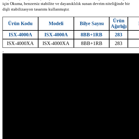
için Okuma, benzersiz stabilite ve dayanıklılık sunan devrim niteliğinde bir
dişli stabilizasyon tasarımı kullanmıştır.
Ürün
Ürün Kodu
Modeli
Bilye Sayısı
Ağırlığı
ISX-4000A
ISX-4000A
8BB+1RB
283
ISX-4000XA
ISX-4000XA
8BB+1RB
283
.