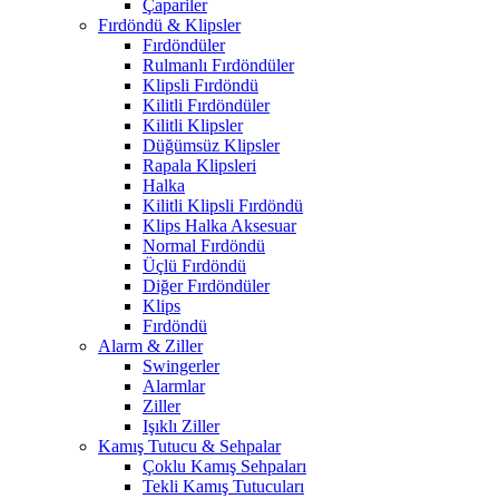
Çapariler
Fırdöndü & Klipsler
Fırdöndüler
Rulmanlı Fırdöndüler
Klipsli Fırdöndü
Kilitli Fırdöndüler
Kilitli Klipsler
Düğümsüz Klipsler
Rapala Klipsleri
Halka
Kilitli Klipsli Fırdöndü
Klips Halka Aksesuar
Normal Fırdöndü
Üçlü Fırdöndü
Diğer Fırdöndüler
Klips
Fırdöndü
Alarm & Ziller
Swingerler
Alarmlar
Ziller
Işıklı Ziller
Kamış Tutucu & Sehpalar
Çoklu Kamış Sehpaları
Tekli Kamış Tutucuları