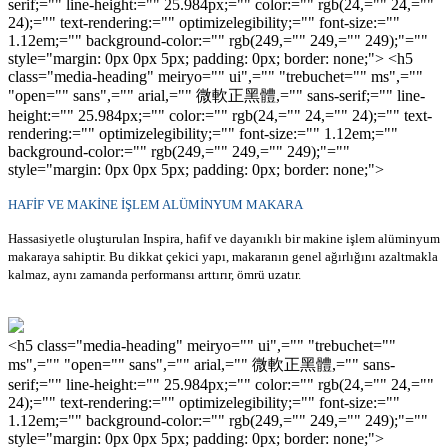
serif;="" line-height:="" 25.984px;="" color:="" rgb(24,="" 24,=""
24);="" text-rendering:="" optimizelegibility;="" font-size:=""
1.12em;="" background-color:="" rgb(249,="" 249,="" 249);"=""
style="margin: 0px 0px 5px; padding: 0px; border: none;"> <h5
class="media-heading" meiryo="" ui",="" "trebuchet="" ms",=""
"open="" sans",="" arial,="" 微軟正黑體,="" sans-serif;="" line-
height:="" 25.984px;="" color:="" rgb(24,="" 24,="" 24);="" text-
rendering:="" optimizelegibility;="" font-size:="" 1.12em;=""
background-color:="" rgb(249,="" 249,="" 249);"=""
style="margin: 0px 0px 5px; padding: 0px; border: none;">
HAFİF VE MAKİNE İŞLEM ALÜMİNYUM MAKARA
Hassasiyetle oluşturulan Inspira, hafif ve dayanıklı bir makine işlem alüminyum
makaraya sahiptir. Bu dikkat çekici yapı, makaranın genel ağırlığını azaltmakla
kalmaz, aynı zamanda performansı arttırır, ömrü uzatır.
<h5 class="media-heading" meiryo="" ui",="" "trebuchet=""
ms",="" "open="" sans",="" arial,="" 微軟正黑體,="" sans-
serif;="" line-height:="" 25.984px;="" color:="" rgb(24,="" 24,=""
24);="" text-rendering:="" optimizelegibility;="" font-size:=""
1.12em;="" background-color:="" rgb(249,="" 249,="" 249);"=""
style="margin: 0px 0px 5px; padding: 0px; border: none;">