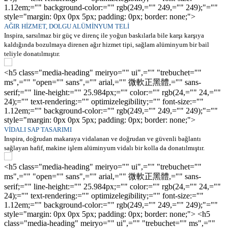
1.12em;="" background-color:="" rgb(249,="" 249,="" 249);"=""
style="margin: 0px 0px 5px; padding: 0px; border: none;">
AĞIR HİZMET, DOLGU ALÜMİNYUM TELİ
Inspira, sarsılmaz bir güç ve direnç ile yoğun baskılarla bile karşı karşıya
kaldığında bozulmaya direnen ağır hizmet tipi, sağlam alüminyum bir bail
teliyle donatılmıştır.
<h5 class="media-heading" meiryo="" ui",="" "trebuchet=""
ms",="" "open="" sans",="" arial,="" 微軟正黑體,="" sans-
serif;="" line-height:="" 25.984px;="" color:="" rgb(24,="" 24,=""
24);="" text-rendering:="" optimizelegibility;="" font-size:=""
1.12em;="" background-color:="" rgb(249,="" 249,="" 249);"=""
style="margin: 0px 0px 5px; padding: 0px; border: none;">
VİDALI SAP TASARIMI
Inspira, doğrudan makaraya vidalanan ve doğrudan ve güvenli bağlantı
sağlayan hafif, makine işlem alüminyum vidalı bir kolla da donatılmıştır.
<h5 class="media-heading" meiryo="" ui",="" "trebuchet=""
ms",="" "open="" sans",="" arial,="" 微軟正黑體,="" sans-
serif;="" line-height:="" 25.984px;="" color:="" rgb(24,="" 24,=""
24);="" text-rendering:="" optimizelegibility;="" font-size:=""
1.12em;="" background-color:="" rgb(249,="" 249,="" 249);"=""
style="margin: 0px 0px 5px; padding: 0px; border: none;"> <h5
class="media-heading" meiryo="" ui",="" "trebuchet="" ms",=""