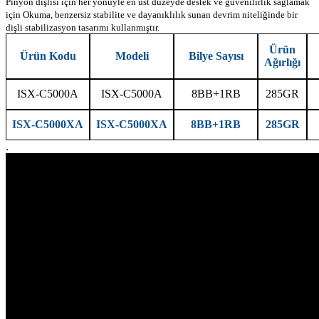
Pinyon dişlisi için her yönüyle en üst düzeyde destek ve güvenilirlik sağlamak
için Okuma, benzersiz stabilite ve dayanıklılık sunan devrim niteliğinde bir
dişli stabilizasyon tasarımı kullanmıştır.
Ürün
Ürün Kodu
Modeli
Bilye Sayısı
Ağırlığı
ISX-C5000A
ISX-C5000A
8BB+1RB
285GR
ISX-C5000XA
ISX-C5000XA
8BB+1RB
285GR
.