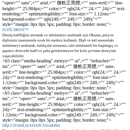
"open="" sans",="" arial,="" 微軟正黑體,="" sans-serif;="" line-
height:="" 25.984px;="" color:="" rgb(24,="" 24,="" 24);="" text-
rendering:="" optimizelegibility;="" font-size:="" 1.12em;=""
background-color:="" rgb(249,="" 249,="" 249);"=""
style="margin: 0px 0px 5px; padding: 0px; border: none;">
FLITE DRIVE™
Dönüş hafifliğini artırmak ve sürtünmeyi azaltmak için Okuma, pinyon
dişlisinin tasarımında oyuk bir merkez kullandı. Dişli ve mil arasındaki
sürtünmeyi azaltarak, balıkçılar sorunsuz, sıfır sürtünmeli bir başlangıç ve
şaşırtıcı derecede hafif ve çaba gerektirmeyen bir kolu çevirme deneyimi
yaşayabilirler.
<h5 class="media-heading" meiryo="" ui",="" "trebuchet=""
ms",="" "open="" sans",="" arial,="" 微軟正黑體,="" sans-
serif;="" line-height:="" 25.984px;="" color:="" rgb(24,="" 24,=""
24);="" text-rendering:="" optimizelegibility;="" font-size:=""
1.12em;="" background-color:="" rgb(249,="" 249,="" 249);"=""
style="margin: 0px 0px 5px; padding: 0px; border: none;">
<h5 class="media-heading" meiryo="" ui",="" "trebuchet=""
ms",="" "open="" sans",="" arial,="" 微軟正黑體,="" sans-
serif;="" line-height:="" 25.984px;="" color:="" rgb(24,="" 24,=""
24);="" text-rendering:="" optimizelegibility;="" font-size:=""
1.12em;="" background-color:="" rgb(249,="" 249,="" 249);"=""
style="margin: 0px 0px 5px; padding: 0px; border: none;">
DİŞLİ STABİLİZASYON TASARIMI