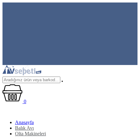
0
Anasayfa
Balık Avı
Olta Makineleri