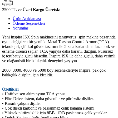
2500 TL ve Üzeri
Kargo Ücretsiz
Ürün Açıklaması
Ödeme Seçenekleri
Yorumlar
Yeni Inspira ISX Spin makinesini tanıtıyoruz, spin makine pazarında
oyun değiştiren bir yenilik. Metal Torsion Control Armor (TCA)
teknolojisi, çift kol gövde tasarımı ile 5 kata kadar daha fazla tork ve
esneme direnci sağlar. TCA yapıyla daha kararlı, düzgün, kusursuz
iç tertibatıyla gücü hissedin. Inspira ISX ile daha güçlü, daha verimli
ve olağanüstü bir balıkçılık deneyimi yaşayın.
2000, 3000, 4000 ve 5000 boy seçenekleriyle Inspira, pek çok
balıkçılık disiplini için idealdir.
Özellikler
• Hafif ve sert alüminyum TCA yapısı
• Flite Drive sistem, daha güvenilir ve pürüzsüz dişliler.
• Kararlı çalışan dişliler
• Çok diskli karbonit ve paslanmaz çelik kalama sistemi
• Yüksek pürüzsüzlük için 8BB+1RB paslanmaz çelik yataklar
• Quick-Set ters dönüş frenli sarıcı bilya