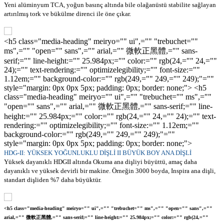
Yeni alüminyum TCA, yoğun basınç altında bile olağanüstü stabilite sağlayan
artırılmış tork ve bükülme direnci ile öne çıkar.
<h5 class="media-heading" meiryo="" ui",="" "trebuchet=""
ms",="" "open="" sans",="" arial,="" 微軟正黑體,="" sans-
serif;="" line-height:="" 25.984px;="" color:="" rgb(24,="" 24,=""
24);="" text-rendering:="" optimizelegibility;="" font-size:=""
1.12em;="" background-color:="" rgb(249,="" 249,="" 249);"=""
style="margin: 0px 0px 5px; padding: 0px; border: none;"> <h5
class="media-heading" meiryo="" ui",="" "trebuchet="" ms",=""
"open="" sans",="" arial,="" 微軟正黑體,="" sans-serif;="" line-
height:="" 25.984px;="" color:="" rgb(24,="" 24,="" 24);="" text-
rendering:="" optimizelegibility;="" font-size:="" 1.12em;=""
background-color:="" rgb(249,="" 249,="" 249);"=""
style="margin: 0px 0px 5px; padding: 0px; border: none;">
HDG-II: YÜKSEK YOĞUNLUKLU DİŞLİ II BÜYÜK BOY ANA DİŞLİ
Yüksek dayanıklı HDGII altında Okuma ana dişliyi büyüttü, amaç daha
dayanıklı ve yüksek devirli bir makine. Örneğin 3000 boyda, Inspira ana dişli,
standart dişliden %7 daha büyüktür.
<h5 class="media-heading" meiryo="" ui",="" "trebuchet="" ms",="" "open="" sans",=""
arial,="" 微軟正黑體,="" sans-serif;="" line-height:="" 25.984px;="" color:="" rgb(24,=""