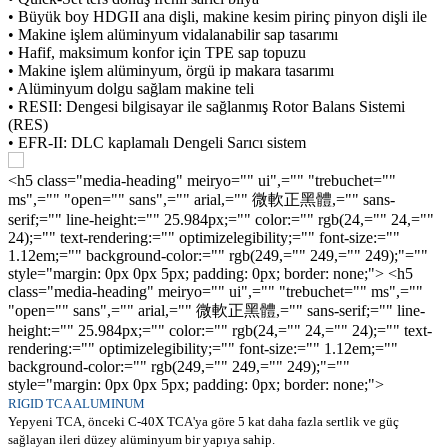
• Büyük boy HDGII ana dişli, makine kesim pirinç pinyon dişli ile
• Makine işlem alüminyum vidalanabilir sap tasarımı
• Hafif, maksimum konfor için TPE sap topuzu
• Makine işlem alüminyum, örgü ip makara tasarımı
• Alüminyum dolgu sağlam makine teli
• RESII: Dengesi bilgisayar ile sağlanmış Rotor Balans Sistemi
(RES)
• EFR-II: DLC kaplamalı Dengeli Sarıcı sistem
<h5 class="media-heading" meiryo="" ui",="" "trebuchet=""
ms",="" "open="" sans",="" arial,="" 微軟正黑體,="" sans-
serif;="" line-height:="" 25.984px;="" color:="" rgb(24,="" 24,=""
24);="" text-rendering:="" optimizelegibility;="" font-size:=""
1.12em;="" background-color:="" rgb(249,="" 249,="" 249);"=""
style="margin: 0px 0px 5px; padding: 0px; border: none;"> <h5
class="media-heading" meiryo="" ui",="" "trebuchet="" ms",=""
"open="" sans",="" arial,="" 微軟正黑體,="" sans-serif;="" line-
height:="" 25.984px;="" color:="" rgb(24,="" 24,="" 24);="" text-
rendering:="" optimizelegibility;="" font-size:="" 1.12em;=""
background-color:="" rgb(249,="" 249,="" 249);"=""
style="margin: 0px 0px 5px; padding: 0px; border: none;">
RIGID TCA ALUMINUM
Yepyeni TCA, önceki C-40X TCA'ya göre 5 kat daha fazla sertlik ve güç
sağlayan ileri düzey alüminyum bir yapıya sahip.