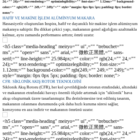
24,="" 24);="" text-rendering:="" optimizelegibility;="" font-size:="" 1.12em;="" background-
color:="" rgb(249,="" 249,="" 249);"="" style="margin: 0px 0px 5px; padding: 0px; border:
none;">
HAFİF VE MAKİNE İŞLEM ALÜMİNYUM MAKARA
Hassasiyetle oluşturulan Inspira, hafif ve dayanıklı bir makine işlem alüminyum
makaraya sahiptir. Bu dikkat çekici yapı, makaranın genel ağırlığını azaltmakla
kalmaz, aynı zamanda performansı arttırır, ömrü uzatır.
<h5 class="media-heading" meiryo="" ui",="" "trebuchet=""
ms",="" "open="" sans",="" arial,="" 微軟正黑體,="" sans-
serif;="" line-height:="" 25.984px;="" color:="" rgb(24,="" 24,=""
24);="" text-rendering:="" optimizelegibility;="" font-size:=""
1.12em;="" background-color:="" rgb(249,="" 249,="" 249);"=""
style="margin: 0px 0px 5px; padding: 0px; border: none;">
CFR: SİKLONİK AKIŞ ROTOR TEKNOLOJİSİ
Siklonik Akış Rotoru (CFR), her kol çevrildiğinde rotorun etrafındaki, altındaki
ve makaranın etrafındaki havayı önemli ölçüde artırmak için "siklonik" hava
akışı oluşturmak üzere tasarlanmıştır. Bu derinlemesine test edilmiş tasarım,
makaranın ıslanması durumunda çok daha hızlı kuruma süresi sağlar,
korozyonu en aza indirir ve makaranın ömrünü uzatır.
<h5 class="media-heading" meiryo="" ui",="" "trebuchet=""
ms",="" "open="" sans",="" arial,="" 微軟正黑體,="" sans-
serif;="" line-height:="" 25.984px;="" color:="" rgb(24,="" 24,=""
24);="" text-rendering:="" optimizelegibility;="" font-size:=""