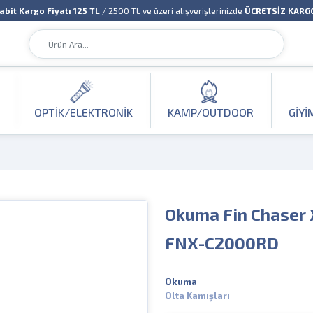
abit Kargo Fiyatı 125 TL
/ 2500 TL ve üzeri alışverişlerinizde
ÜCRETSİZ KARG
OPTIK/ELEKTRONIK
KAMP/OUTDOOR
GIYI
Okuma Fin Chaser X
FNX-C2000RD
Okuma
Olta Kamışları