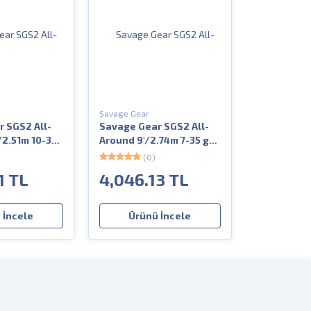
Savage Gear
 SGS2 All-
Savage Gear SGS2 All-
/2.51m 10-35
Around 9'/2.74m 7-35 gr
2 Parça
(0)
1 TL
4,046.13 TL
 İncele
Ürünü İncele