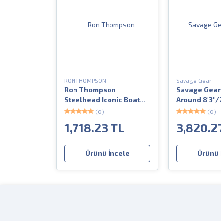
RONTHOMPSON
Savage Gear
Ron Thompson
Savage Gear 
Steelhead Iconic Boat
Around 8'3''/
5'2 155 cm 20-30 lbs 3
gr 2 Parça
(0)
(0)
Parça Bot Kamışı
1,718.23 TL
3,820.2
Ürünü İncele
Ürünü 