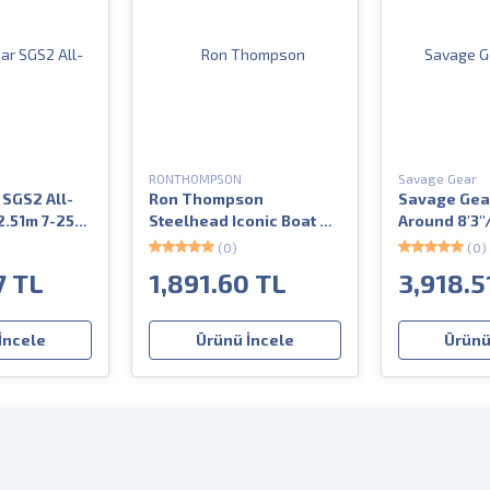
RONTHOMPSON
Savage Gear
SGS2 All-
Ron Thompson
Savage Gear
2.51m 7-25
Steelhead Iconic Boat 6'1
Around 8'3''
183 cm 20-30 lbs 3 Parça
gr 2 Parça
(0)
(0)
Bot Kamışı
7 TL
1,891.60 TL
3,918.5
İncele
Ürünü İncele
Ürünü