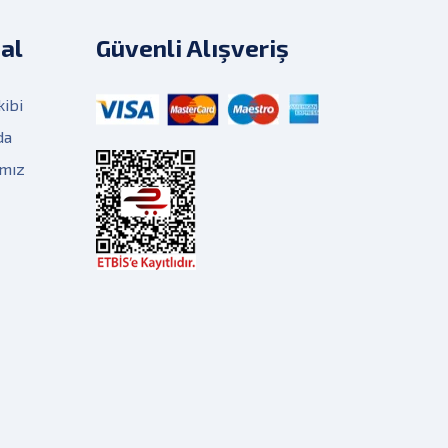
al
Güvenli Alışveriş
kibi
da
ımız