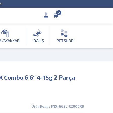
O!
0
M/AYAKKABI
DALIŞ
PETSHOP
 Combo 6'6'' 4-15g 2 Parça
Ürün Kodu : FNX-662L-C2000RD