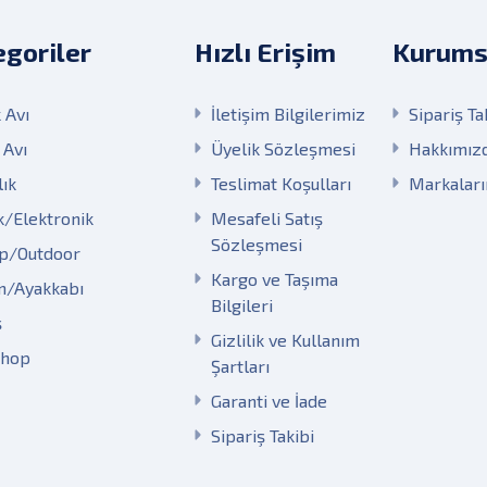
goriler
Hızlı Erişim
Kurums
 Avı
İletişim Bilgilerimiz
Sipariş Ta
 Avı
Üyelik Sözleşmesi
Hakkımız
lık
Teslimat Koşulları
Markalar
k/Elektronik
Mesafeli Satış
Sözleşmesi
p/Outdoor
Kargo ve Taşıma
m/Ayakkabı
Bilgileri
ş
Gizlilik ve Kullanım
Shop
Şartları
Garanti ve İade
Sipariş Takibi