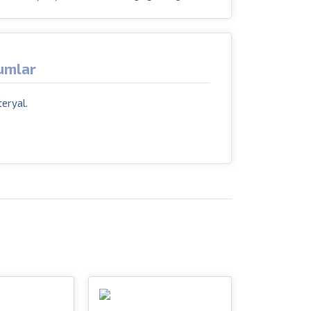
umlar
eryal.