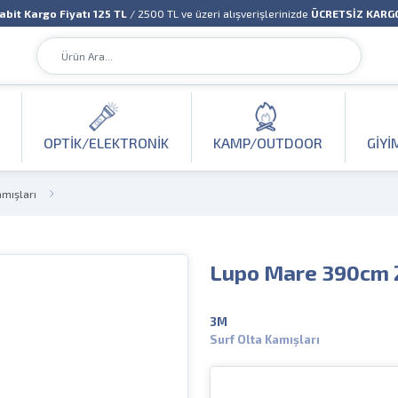
abit Kargo Fiyatı 125 TL
/ 2500 TL ve üzeri alışverişlerinizde
ÜCRETSİZ KARG
OPTIK/ELEKTRONIK
KAMP/OUTDOOR
GIYI
amışları
Lupo Mare 390cm 2
3M
Surf Olta Kamışları