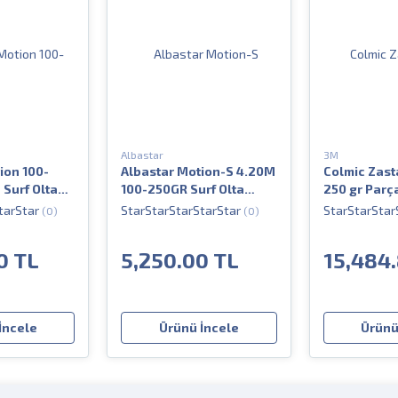
Albastar
3M
ion 100-
Albastar Motion-S 4.20M
Colmic Zast
Surf Olta
100-250GR Surf Olta
250 gr Parça
Kamışı
(0)
(0)
0 TL
5,250.00 TL
15,484
İncele
Ürünü İncele
Ürünü