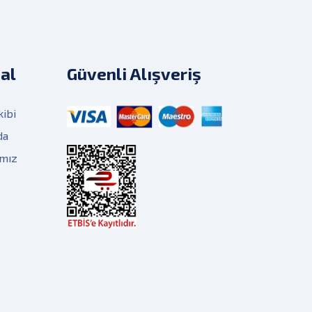
al
Güvenli Alışveriş
kibi
da
ımız