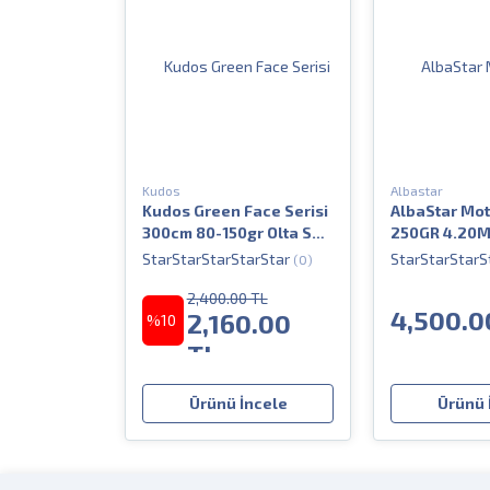
Kudos
Albastar
Kudos Green Face Serisi
AlbaStar Mot
300cm 80-150gr Olta Surf
250GR 4.20M 
Kamışı
Kamışı
(0)
2,400.00 TL
4,500.0
2,160.00
%10
TL
Ürünü İncele
Ürünü 