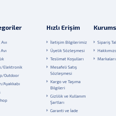
goriler
Hızlı Erişim
Kurums
 Avı
İletişim Bilgilerimiz
Sipariş Ta
 Avı
Üyelik Sözleşmesi
Hakkımız
lık
Teslimat Koşulları
Markalar
k/Elektronik
Mesafeli Satış
Sözleşmesi
p/Outdoor
Kargo ve Taşıma
m/Ayakkabı
Bilgileri
ş
Gizlilik ve Kullanım
Shop
Şartları
Garanti ve İade