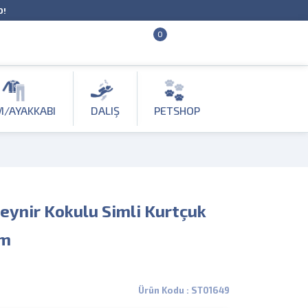
O!
0
M/AYAKKABI
DALIŞ
PETSHOP
eynir Kokulu Simli Kurtçuk
em
Ürün Kodu : ST01649