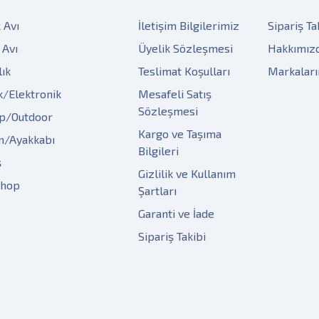
 Avı
İletişim Bilgilerimiz
Sipariş Ta
 Avı
Üyelik Sözleşmesi
Hakkımız
lık
Teslimat Koşulları
Markalar
k/Elektronik
Mesafeli Satış
Sözleşmesi
p/Outdoor
Kargo ve Taşıma
m/Ayakkabı
Bilgileri
ş
Gizlilik ve Kullanım
Shop
Şartları
Garanti ve İade
Sipariş Takibi