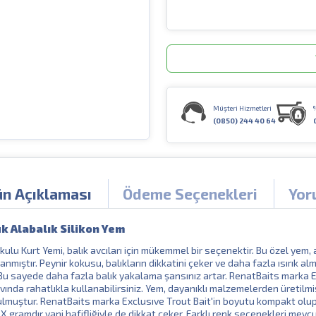
Müşteri Hizmetleri
(0850) 244 40 64
ün Açıklaması
Ödeme Seçenekleri
Yor
k Alabalık Silikon Yem
lu Kurt Yemi, balık avcıları için mükemmel bir seçenektir. Bu özel yem, a
lanmıştır. Peynir kokusu, balıkların dikkatini çeker ve daha fazla ısırık a
. Bu sayede daha fazla balık yakalama şansınız artar. RenatBaits marka E
avında rahatlıkla kullanabilirsiniz. Yem, dayanıklı malzemelerden üretilmi
tutulmuştur. RenatBaits marka Exclusıve Trout Bait'in boyutu kompakt olup,
 X gramdır yani hafifliğiyle de dikkat çeker. Farklı renk seçenekleri mevcu