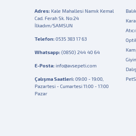
Adres:
Kale Mahallesi Namık Kemal
Balık
Cad. Ferah Sk. No:24
Kara
İlkadım/SAMSUN
Atıcı
Telefon:
0535 383 17 63
Opti
Kam
Whatsapp:
(0850) 244 40 64
Giyi
E-Posta:
info@avsepeti.com
Dalı
Çalışma Saatleri:
09:00 - 19:00,
Pet
Pazartesi - Cumartesi 11:00 - 17:00
Pazar