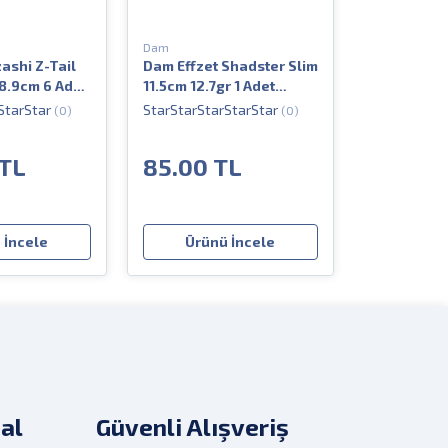
Dam
shi Z-Tail
Dam Effzet Shadster Slim
8.9cm 6 Adet
11.5cm 12.7gr 1 Adet
on Yem
Silikon Yem
(0)
(0)
 TL
85.00 TL
 İncele
Ürünü İncele
al
Güvenli Alışveriş