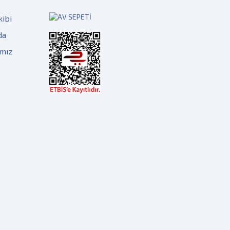
kibi
da
ımız