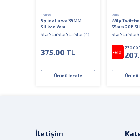
Spiinx
Wily
Spiinx Larva 35MM
Wily Twitcher
Silikon Yem
55mm 20P Si
(0)
230.00 
375.00 TL
%10
207
Ürünü İncele
Ürünü 
İletişim
Kate