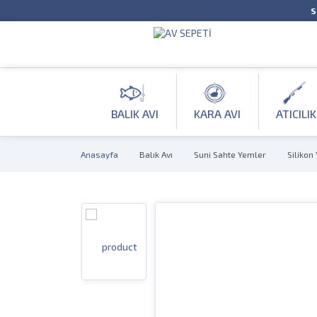
S
BALIK AVI
KARA AVI
ATICILIK
Anasayfa
Balık Avı
Suni Sahte Yemler
Silikon