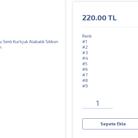
220.00
TL
Renk
#1
#2
#3
#4
#5
#6
#7
#8
#9
Sepete Ekle