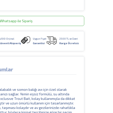
Whatsapp ile Sipariş
%100 Orjinal
Uygun Fiyat
2500 TL ve Üzeri
Güvenli Alışveriş
Garantisi
Kargo Ücretsiz
umlar
labalık ve somon balığı avı için özel olarak
lmanızı sağlar. Yemin eşsiz formülü, su altında
xclusıve Trout Bait, kolay kullanımıyla da dikkat
ştir ve uzun ömürlü kullanım için tasarlanmıştır.
 taşıması kolaydır ve av gezilerinizde rahatlıkla
ttur, böylece kişisel tercihinize göre bir seçim