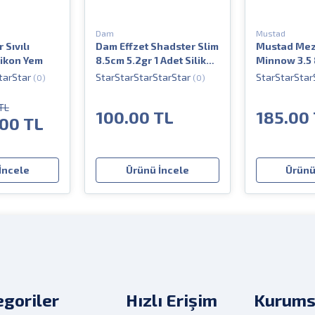
Dam
Mustad
 Sıvılı
Dam Effzet Shadster Slim
Mustad Meza
likon Yem
8.5cm 5.2gr 1 Adet Silikon
Minnow 3.5 
Yem
Sahte Silik
(0)
(0)
TL
100.00 TL
185.00
.00 TL
İncele
Ürünü İncele
Ürünü
goriler
Hızlı Erişim
Kurums