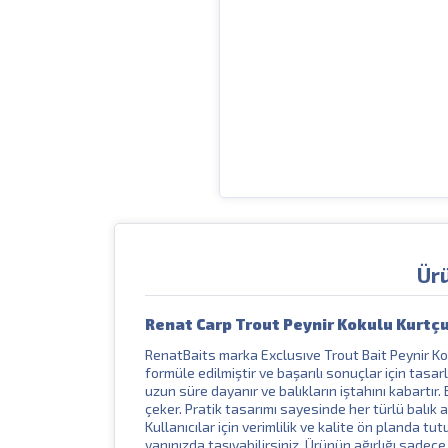
Ür
Renat Carp Trout Peynir Kokulu Kurtçu
RenatBaits marka Exclusıve Trout Bait Peynir Koku
formüle edilmiştir ve başarılı sonuçlar için tasar
uzun süre dayanır ve balıkların iştahını kabartır
çeker. Pratik tasarımı sayesinde her türlü balık 
Kullanıcılar için verimlilik ve kalite ön planda 
yanınızda taşıyabilirsiniz. Ürünün ağırlığı sadece