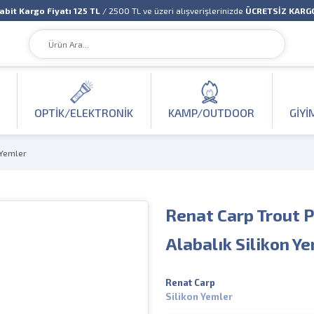
abit Kargo Fiyatı 125 TL
/ 2500 TL ve üzeri alışverişlerinizde
ÜCRETSİZ KARG
OPTIK/ELEKTRONIK
KAMP/OUTDOOR
GIYI
 Yemler
Renat Carp Trout P
Alabalık Silikon Y
Renat Carp
Silikon Yemler