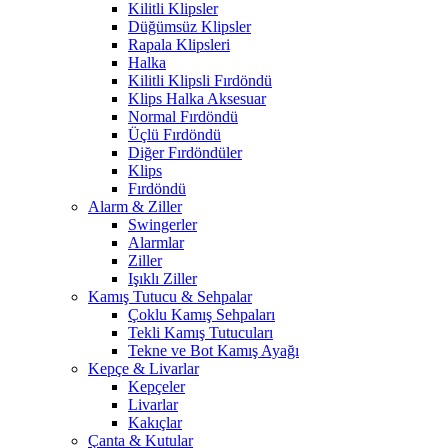
Kilitli Klipsler
Düğümsüz Klipsler
Rapala Klipsleri
Halka
Kilitli Klipsli Fırdöndü
Klips Halka Aksesuar
Normal Fırdöndü
Üçlü Fırdöndü
Diğer Fırdöndüler
Klips
Fırdöndü
Alarm & Ziller
Swingerler
Alarmlar
Ziller
Işıklı Ziller
Kamış Tutucu & Sehpalar
Çoklu Kamış Sehpaları
Tekli Kamış Tutucuları
Tekne ve Bot Kamış Ayağı
Kepçe & Livarlar
Kepçeler
Livarlar
Kakıçlar
Çanta & Kutular