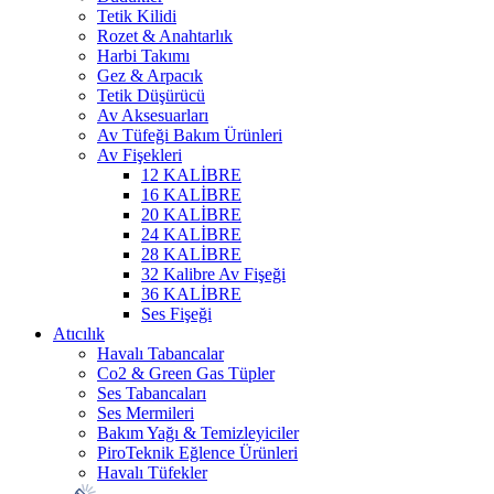
Tetik Kilidi
Rozet & Anahtarlık
Harbi Takımı
Gez & Arpacık
Tetik Düşürücü
Av Aksesuarları
Av Tüfeği Bakım Ürünleri
Av Fişekleri
12 KALİBRE
16 KALİBRE
20 KALİBRE
24 KALİBRE
28 KALİBRE
32 Kalibre Av Fişeği
36 KALİBRE
Ses Fişeği
Atıcılık
Havalı Tabancalar
Co2 & Green Gas Tüpler
Ses Tabancaları
Ses Mermileri
Bakım Yağı & Temizleyiciler
PiroTeknik Eğlence Ürünleri
Havalı Tüfekler