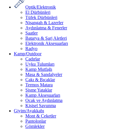
Optik/Elektronik
El Dürbünleri
Tüfek Dürbünleri
Nişangah & Lazerler
Aydınlatma & Fenerler
Saatler
Batarya & Şarj Aletleri
Elektronik Aksesuarları
Radyo
Kamp/Outdoor
Çadırlar
Uyku Tulumları
Kamp Mutfağı
Masa & Sandalyeler
Çakı & Bıçaklar
Termos Matara
Şişme Yataklar
Kamp Aksesuarları
Ocak ve Aydınlatma
Kişisel Savunma
Giyim/Ayakkabı
Mont & Ceketler
Pantolonlar
Gömlekler