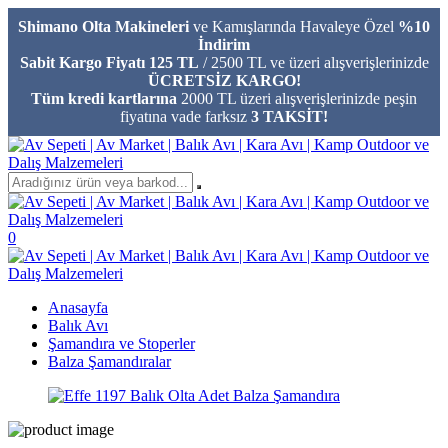
Shimano Olta Makineleri
ve Kamışlarında Havaleye Özel
%10
İndirim
Sabit Kargo Fiyatı 125 TL
/ 2500 TL ve üzeri alışverişlerinizde
ÜCRETSİZ KARGO!
Tüm kredi kartlarına
2000 TL üzeri alışverişlerinizde peşin
fiyatına vade farksız
3 TAKSİT!
0
Anasayfa
Balık Avı
Şamandıra ve Stoperler
Balza Şamandıralar