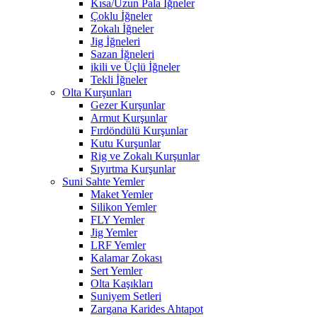
Kısa/Uzun Pala İğneler
Çoklu İğneler
Zokalı İğneler
Jig İğneleri
Sazan İğneleri
ikili ve Üçlü İğneler
Tekli İğneler
Olta Kurşunları
Gezer Kurşunlar
Armut Kurşunlar
Fırdöndülü Kurşunlar
Kutu Kurşunlar
Rig ve Zokalı Kurşunlar
Sıyırtma Kurşunlar
Suni Sahte Yemler
Maket Yemler
Silikon Yemler
FLY Yemler
Jig Yemler
LRF Yemler
Kalamar Zokası
Sert Yemler
Olta Kaşıkları
Suniyem Setleri
Zargana Karides Ahtapot