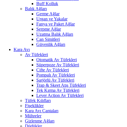
Buff Kolluk
Balık Ağları
Germe Ağlar
Urgan ve Yakalar
Fanya ve Paket Ağlar
Serpme Ağlar
Uzatma Balık Ağları
Can Simitleri
Güvenlik Ağları
Kara Avı
Av Tüfekleri
Otomatik Av Tüfekleri
Süperpoze Av Tüfekleri
Çifte Av Tüfekleri
Pompalı Av Tüfekleri
Şarjörlü Av Tüfekleri
Trap & Skeet Atış Tüfekleri
Tek Kırma Av Tüfekleri
Lever Action Av Tüfekleri
Tüfek Kılıfları
Fişeklikler
Kara Avı Çantaları
Mühreler
Gizlenme Ağları
Düdükler