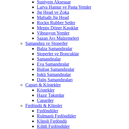
Suniyem Aksesuar
Larva Hamur ve Pasta Yemler
Jig Head ve Zoka
Mafsallı Jig Head
Rockn Rubber Setler
Mepps Döner Kaşıklar
Vibrasyon Yemler
Sazan Avı Malzemeleri
Şamandıra ve Stoperler
Balza Şamandıralar
Stoperler ve Boncuklar
Şamandıralar
Eva Şamandıralar
Bulrag Şamandıralar
Işıklı Şamandıralar
Dalış Şamandıraları
Çapari & Köstekler
Köstekler
Hazır Takımlar
Çapariler
Fırdöndü & Klipsler
Fırdöndüler
Rulmanlı Fırdöndüler
Klipsli Fırdöndü
Kilitli Fırdöndüler