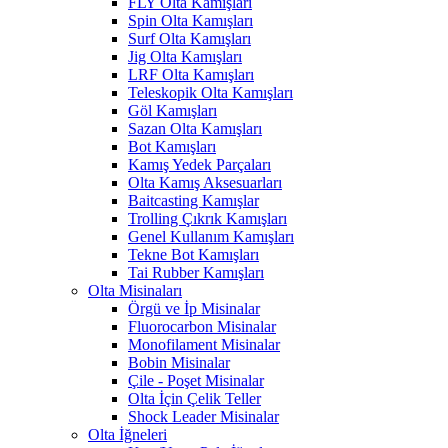
FLY Olta Kamışları
Spin Olta Kamışları
Surf Olta Kamışları
Jig Olta Kamışları
LRF Olta Kamışları
Teleskopik Olta Kamışları
Göl Kamışları
Sazan Olta Kamışları
Bot Kamışları
Kamış Yedek Parçaları
Olta Kamış Aksesuarları
Baitcasting Kamışlar
Trolling Çıkrık Kamışları
Genel Kullanım Kamışları
Tekne Bot Kamışları
Tai Rubber Kamışları
Olta Misinaları
Örgü ve İp Misinalar
Fluorocarbon Misinalar
Monofilament Misinalar
Bobin Misinalar
Çile - Poşet Misinalar
Olta İçin Çelik Teller
Shock Leader Misinalar
Olta İğneleri