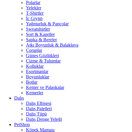
Polarlar
Yelekler
T-Shirtler
İç Giyim
Yağmurluk & Pançolar
Sweatshirtler
Şort & Kapriler
Şapka & Bereler
Atkı Boyunluk & Balaklava
Çoraplar
Güneş Gözlükleri
Çizme & Tulumlar
Kolluklar
Eşortmanlar
Boyunluklar
Botlar
Kemer ve Palaskalar
Kemerler
Dalış
Dalış Elbisesi
Dalış Paletleri
Dalış Tüpü
Dalış Denge Yeleği
PetShop
Köpek Maması