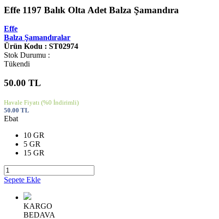
Effe 1197 Balık Olta Adet Balza Şamandıra
Effe
Balza Şamandıralar
Ürün Kodu : ST02974
Stok Durumu :
Tükendi
50.00
TL
Havale Fiyatı
(%0 İndirimli)
50.00
TL
Ebat
10 GR
5 GR
15 GR
Sepete Ekle
KARGO
BEDAVA