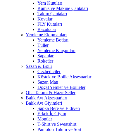
Yem Kutuları
Kamış ve Makine Çantaları
Takım Çantaları
Kovalar
FLY Kutuları
Bazukalar
Yemleme Ekipmanları
Yemleme Botları
Tüller
Yemleme Kurşunları
Sapanlar
Roketler
Sazan & Boili
Cezbediciler
Köstek ve Boilie Aksesuarlar
Sazan Matı
Doğal Yemler ve Boilieler
Olta Takımı & Hazır Setler
Balık Avı Aksesuarları
Balık Avı Giyimleri
Şapka Bere ve Eldiven
Erkek İç Giyim
Montlar
T-Shirt ve Sweatshirt
Pantolon Tulum ve Şort