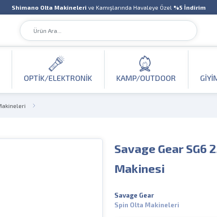
Shimano Olta Makineleri
ve Kamışlarında Havaleye Özel
%5 İndirim
OPTIK/ELEKTRONIK
KAMP/OUTDOOR
GIYI
Makineleri
Savage Gear SG6 2
Makinesi
Savage Gear
Spin Olta Makineleri