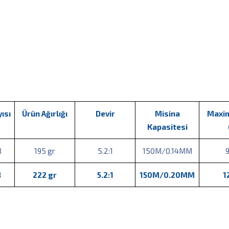
yısı
Ürün Ağırlığı
Devir
Misina
Maxi
Kapasitesi
B
195 gr
5.2:1
150M/0.14MM
9
B
222 gr
5.2:1
150M/0.20MM
1