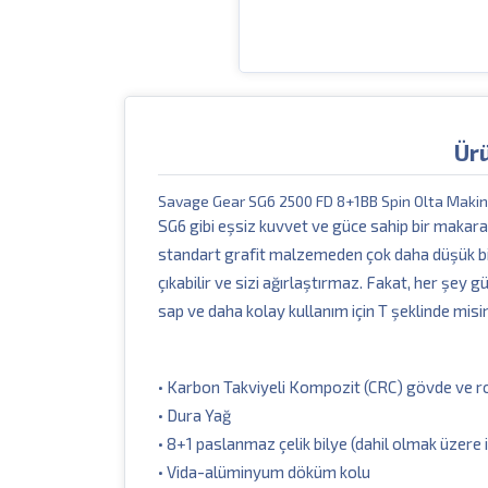
Ür
Savage Gear SG6 2500 FD 8+1BB Spin Olta Makin
SG6 gibi eşsiz kuvvet ve güce sahip bir makara
standart grafit malzemeden çok daha düşük bir 
çıkabilir ve sizi ağırlaştırmaz. Fakat, her şey 
sap ve daha kolay kullanım için T şeklinde misi
• Karbon Takviyeli Kompozit (CRC) gövde ve r
• Dura Yağ
• 8+1 paslanmaz çelik bilye (dahil olmak üzere 
• Vida-alüminyum döküm kolu