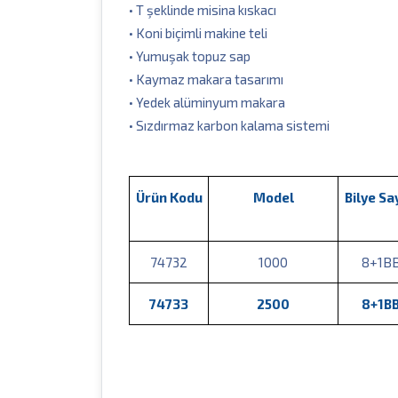
• T şeklinde misina kıskacı
• Koni biçimli makine teli
• Yumuşak topuz sap
• Kaymaz makara tasarımı
• Yedek alüminyum makara
• Sızdırmaz karbon kalama sistemi
Ürün Kodu
Model
Bilye Sa
74732
1000
8+1B
74733
2500
8+1B