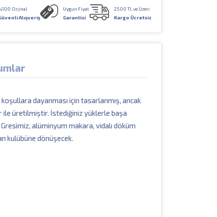
%100 Orjinal
Uygun Fiyat
2500 TL ve Üzeri
Güvenli Alışveriş
Garantisi
Kargo Ücretsiz
umlar
r koşullara dayanması için tasarlanmış, ancak
e üretilmiştir. İstediğiniz yüklerle başa
Dura Gresimiz, alüminyum makara, vidalı döküm
yran kulübüne dönüşecek.