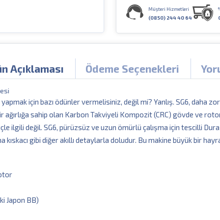
Müşteri Hizmetleri
(0850) 244 40 64
ün Açıklaması
Ödeme Seçenekleri
Yor
esi
 yapmak için bazı ödünler vermelisiniz, değil mi? Yanlış. SG6, daha zo
ağırlığa sahip olan Karbon Takviyeli Kompozit (CRC) gövde ve rotor il
güçle ilgili değil. SG6, pürüzsüz ve uzun ömürlü çalışma için tescilli 
na kıskacı gibi diğer akıllı detaylarla doludur. Bu makine büyük bir ha
otor
iki Japon BB)