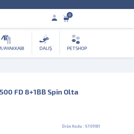
0
M/AYAKKABI
DALIŞ
PETSHOP
500 FD 8+1BB Spin Olta
Ürün Kodu : ST01181