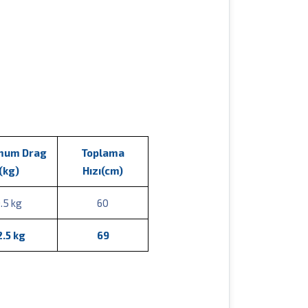
mum Drag
Toplama
(kg)
Hızı(cm)
.5 kg
60
2.5 kg
69