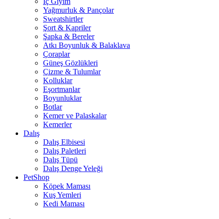
İç Giyim
Yağmurluk & Pançolar
Sweatshirtler
Şort & Kapriler
Şapka & Bereler
Atkı Boyunluk & Balaklava
Çoraplar
Güneş Gözlükleri
Çizme & Tulumlar
Kolluklar
Eşortmanlar
Boyunluklar
Botlar
Kemer ve Palaskalar
Kemerler
Dalış
Dalış Elbisesi
Dalış Paletleri
Dalış Tüpü
Dalış Denge Yeleği
PetShop
Köpek Maması
Kuş Yemleri
Kedi Maması