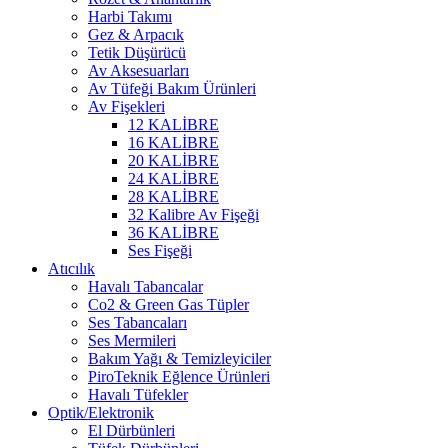
Harbi Takımı
Gez & Arpacık
Tetik Düşürücü
Av Aksesuarları
Av Tüfeği Bakım Ürünleri
Av Fişekleri
12 KALİBRE
16 KALİBRE
20 KALİBRE
24 KALİBRE
28 KALİBRE
32 Kalibre Av Fişeği
36 KALİBRE
Ses Fişeği
Atıcılık
Havalı Tabancalar
Co2 & Green Gas Tüpler
Ses Tabancaları
Ses Mermileri
Bakım Yağı & Temizleyiciler
PiroTeknik Eğlence Ürünleri
Havalı Tüfekler
Optik/Elektronik
El Dürbünleri