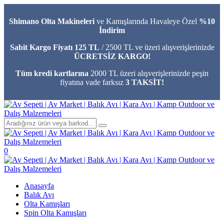
Shimano Olta Makineleri
ve Kamışlarında Havaleye Özel
%10
İndirim
Sabit Kargo Fiyatı 125 TL
/ 2500 TL ve üzeri alışverişlerinizde
ÜCRETSİZ KARGO!
Tüm kredi kartlarına
2000 TL üzeri alışverişlerinizde peşin
fiyatına vade farksız
3 TAKSİT!
0
Anasayfa
Balık Avı
Olta Kamışları
Spin Olta Kamışları