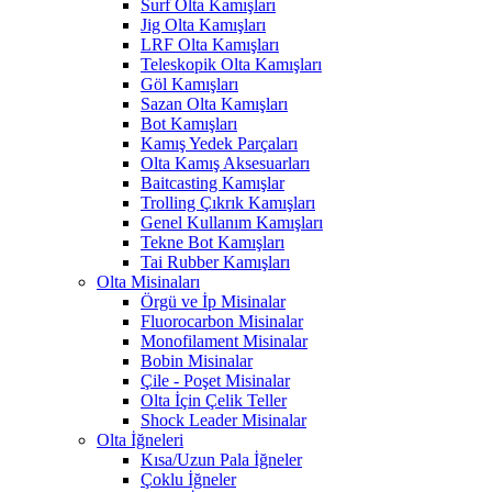
Surf Olta Kamışları
Jig Olta Kamışları
LRF Olta Kamışları
Teleskopik Olta Kamışları
Göl Kamışları
Sazan Olta Kamışları
Bot Kamışları
Kamış Yedek Parçaları
Olta Kamış Aksesuarları
Baitcasting Kamışlar
Trolling Çıkrık Kamışları
Genel Kullanım Kamışları
Tekne Bot Kamışları
Tai Rubber Kamışları
Olta Misinaları
Örgü ve İp Misinalar
Fluorocarbon Misinalar
Monofilament Misinalar
Bobin Misinalar
Çile - Poşet Misinalar
Olta İçin Çelik Teller
Shock Leader Misinalar
Olta İğneleri
Kısa/Uzun Pala İğneler
Çoklu İğneler