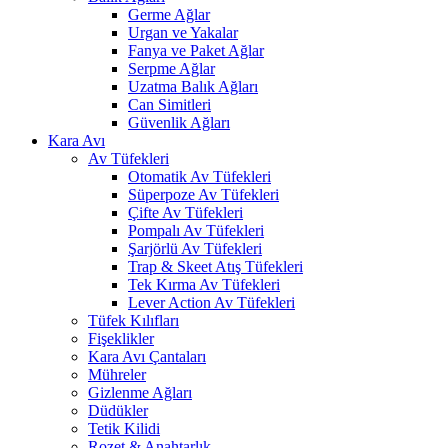
Germe Ağlar
Urgan ve Yakalar
Fanya ve Paket Ağlar
Serpme Ağlar
Uzatma Balık Ağları
Can Simitleri
Güvenlik Ağları
Kara Avı
Av Tüfekleri
Otomatik Av Tüfekleri
Süperpoze Av Tüfekleri
Çifte Av Tüfekleri
Pompalı Av Tüfekleri
Şarjörlü Av Tüfekleri
Trap & Skeet Atış Tüfekleri
Tek Kırma Av Tüfekleri
Lever Action Av Tüfekleri
Tüfek Kılıfları
Fişeklikler
Kara Avı Çantaları
Mühreler
Gizlenme Ağları
Düdükler
Tetik Kilidi
Rozet & Anahtarlık