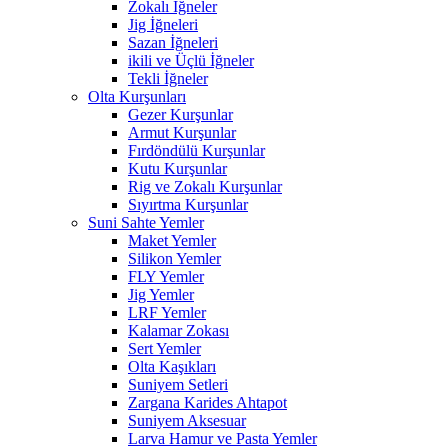
Zokalı İğneler
Jig İğneleri
Sazan İğneleri
ikili ve Üçlü İğneler
Tekli İğneler
Olta Kurşunları
Gezer Kurşunlar
Armut Kurşunlar
Fırdöndülü Kurşunlar
Kutu Kurşunlar
Rig ve Zokalı Kurşunlar
Sıyırtma Kurşunlar
Suni Sahte Yemler
Maket Yemler
Silikon Yemler
FLY Yemler
Jig Yemler
LRF Yemler
Kalamar Zokası
Sert Yemler
Olta Kaşıkları
Suniyem Setleri
Zargana Karides Ahtapot
Suniyem Aksesuar
Larva Hamur ve Pasta Yemler