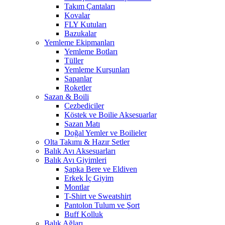
Takım Çantaları
Kovalar
FLY Kutuları
Bazukalar
Yemleme Ekipmanları
Yemleme Botları
Tüller
Yemleme Kurşunları
Sapanlar
Roketler
Sazan & Boili
Cezbediciler
Köstek ve Boilie Aksesuarlar
Sazan Matı
Doğal Yemler ve Boilieler
Olta Takımı & Hazır Setler
Balık Avı Aksesuarları
Balık Avı Giyimleri
Şapka Bere ve Eldiven
Erkek İç Giyim
Montlar
T-Shirt ve Sweatshirt
Pantolon Tulum ve Şort
Buff Kolluk
Balık Ağları