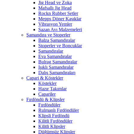
Jig Head ve Zoka
Mafsallı Jig Head
Rockn Rubber Setler
Mepps Döner Kaşıklar
Vibrasyon Yemler
Sazan Avı Malzemeleri
Şamandıra ve Stoperler
Balza Şamandıralar
Stoperler ve Boncuklar
Şamandıralar
Eva Şamandıralar
Bulrag Şamandıralar
Işıklı Şamandıralar
Dalış Şamandıraları
Çapari & Köstekler
Köstekler
Hazır Takımlar
Çapariler
Fırdöndü & Klipsler
Fırdöndüler
Rulmanlı Fırdöndüler
Klipsli Fırdöndü
Kilitli Fırdöndüler
Kilitli Klipsler
Düğümsüz Klipsler