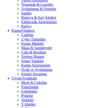
Tüfek Dürbünleri
Nişangah & Lazerler
Aydınlatma & Fenerler
Saatler
Batarya & Şarj Aletleri
Elektronik Aksesuarları
Radyo
Kamp/Outdoor
Çadırlar
Uyku Tulumları
Kamp Mutfağı
Masa & Sandalyeler
Çakı & Bıçaklar
Termos Matara
Şişme Yataklar
Kamp Aksesuarları
Ocak ve Aydınlatma
Kişisel Savunma
Giyim/Ayakkabı
Mont & Ceketler
Pantolonlar
Gömlekler
Polarlar
Yelekler
T-Shirtler