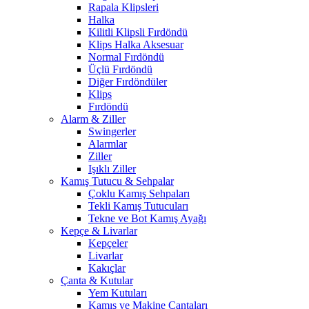
Rapala Klipsleri
Halka
Kilitli Klipsli Fırdöndü
Klips Halka Aksesuar
Normal Fırdöndü
Üçlü Fırdöndü
Diğer Fırdöndüler
Klips
Fırdöndü
Alarm & Ziller
Swingerler
Alarmlar
Ziller
Işıklı Ziller
Kamış Tutucu & Sehpalar
Çoklu Kamış Sehpaları
Tekli Kamış Tutucuları
Tekne ve Bot Kamış Ayağı
Kepçe & Livarlar
Kepçeler
Livarlar
Kakıçlar
Çanta & Kutular
Yem Kutuları
Kamış ve Makine Çantaları