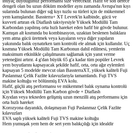
ihtiyaç duyduğunuz performansı size verecektir. Hafif ve son derece
dengeli olan bu uzun döküm modeller aynı zamanda Avrupa'nın kıyı
sularında bulunan diğer sığ kıyı tuzlu su türleri için de mükemmel
yem kamışlarıdır. Bassterra+ XT Levrek'in kalbinde, gücü ve
kuvveti artıran ek Diaflash takviyesiyle Yüksek Modüllü Tam
Karbondan yapılmış orta hızlı hareket eden hafif bir gövde bulunur.
Kamışın alt kısmında bu kombinasyon, uzaktan beslenen balıklara
yem atma gücü üretmek veya kayaların veya diğer yapıların
yakınında balık oynatırken tam kontrolü ele almak için kullanılır. Uç
kısmına Yüksek Modüllü Tam Karbonun dahil edilmesi, yemlerin
maksimum etkinlikle çalışılmasını sağlamak için yanıt verme
yeteneğini artırır. 4 g'dan büyük 65 g'a kadar tüm popüler Levrek
yem boyutlarını kapsayacak şekilde hafif, orta, orta ağır eylemleri
kapsayan 5 modelde mevcut olan BassterraXT, yüksek kaliteli Fuji
Paslanmaz Çelik Fazlite kılavuzlarıyla tamamlandı. Fuji TVS
makine koltuğu ve bölünmüş EVA kolu.
Hafif, güçlü atış performansı ve mükemmel balık oynama kontrolü
için Yüksek Modüllü Tam Karbon gövde + Diaflash
Kıyıdan veya tekneden gelişmiş uzun menzilli atış performansı için
orta hızlı hareket
Korozyona dayanıklı, dolaşmayan Fuji Paslanmaz Çelik Fazlite
kılavuzları
EVA saplı yüksek kaliteli Fuji TVS makine koltuğu
Hem yumuşak yem hem de sert yem balıkçılığı için idealdir