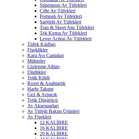
Süperpoze Av Tüfekleri
Çifte Av Tüfekleri
Pompalı Av Tüfekleri
Şarjörlü Av Tüfekleri
Trap & Skeet Atış Tüfekleri
Tek Kırma Av Tüfekleri
Lever Action Av Tüfekleri
Tüfek Kılıfları
Fişeklikler
Kara Avı Çantaları
Mühreler
Gizlenme Ağları
Düdükler
Tetik Kilidi
Rozet & Anahtarlık
Harbi Takımı
Gez & Arpacık
Tetik Düşürücü
Av Aksesuarları
Av Tüfeği Bakım Ürünleri
Av Fişekleri
12 KALİBRE
16 KALİBRE
20 KALİBRE