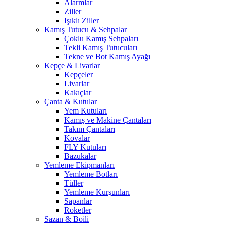
Alarmlar
Ziller
Işıklı Ziller
Kamış Tutucu & Sehpalar
Çoklu Kamış Sehpaları
Tekli Kamış Tutucuları
Tekne ve Bot Kamış Ayağı
Kepçe & Livarlar
Kepçeler
Livarlar
Kakıçlar
Çanta & Kutular
Yem Kutuları
Kamış ve Makine Çantaları
Takım Çantaları
Kovalar
FLY Kutuları
Bazukalar
Yemleme Ekipmanları
Yemleme Botları
Tüller
Yemleme Kurşunları
Sapanlar
Roketler
Sazan & Boili