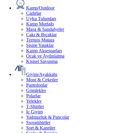
Kamp/Outdoor
Çadırlar
Uyku Tulumları
Kamp Mutfağı
Masa & Sandalyeler
Çakı & Bıçaklar
Termos Matara
Şişme Yataklar
Kamp Aksesuarları
Ocak ve Aydınlatma
Kişisel Savunma
Giyim/Ayakkabı
Mont & Ceketler
Pantolonlar
Gömlekler
Polarlar
Yelekler
T-Shirtler
İç Giyim
Yağmurluk & Pançolar
Sweatshirtler
Şort & Kapriler