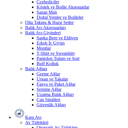
Cezbediciler
Köstek ve Boilie Aksesuarlar
Sazan Matı
Doğal Yemler ve Boilieler
Olta Takımı & Hazır Setler
Balık Avı Aksesuarları
Balık Avı Giyimleri
Şapka Bere ve Eldiven
Erkek İç Giyim
Montlar
T-Shirt ve Sweatshirt
Pantolon Tulum ve Şort
Buff Kolluk
Balık Ağları
Germe Ağlar
Urgan ve Yakalar
Fanya ve Paket Ağlar
Serpme Ağlar
Uzatma Balık Ağları
Can Simitleri
Güvenlik Ağları
Kara Avı
Av Tüfekleri
Otomatik Av Tüfekleri