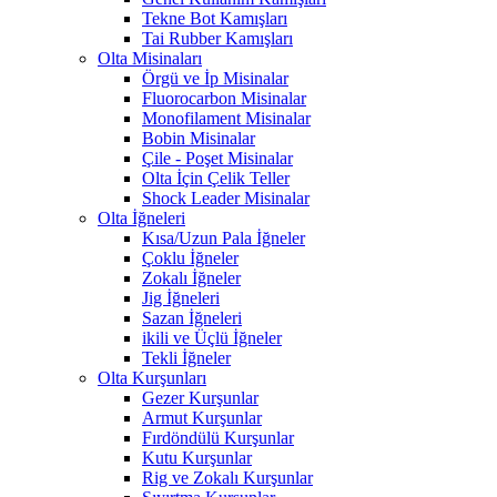
Tekne Bot Kamışları
Tai Rubber Kamışları
Olta Misinaları
Örgü ve İp Misinalar
Fluorocarbon Misinalar
Monofilament Misinalar
Bobin Misinalar
Çile - Poşet Misinalar
Olta İçin Çelik Teller
Shock Leader Misinalar
Olta İğneleri
Kısa/Uzun Pala İğneler
Çoklu İğneler
Zokalı İğneler
Jig İğneleri
Sazan İğneleri
ikili ve Üçlü İğneler
Tekli İğneler
Olta Kurşunları
Gezer Kurşunlar
Armut Kurşunlar
Fırdöndülü Kurşunlar
Kutu Kurşunlar
Rig ve Zokalı Kurşunlar