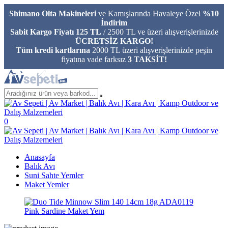
Shimano Olta Makineleri
ve Kamışlarında Havaleye Özel
%10
İndirim
Sabit Kargo Fiyatı 125 TL
/ 2500 TL ve üzeri alışverişlerinizde
ÜCRETSİZ KARGO!
Tüm kredi kartlarına
2000 TL üzeri alışverişlerinizde peşin
fiyatına vade farksız
3 TAKSİT!
0
Anasayfa
Balık Avı
Suni Sahte Yemler
Maket Yemler