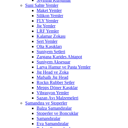
Sıyırtma Kurşunlar
Suni Sahte Yemler
Maket Yemler
Silikon Yemler
FLY Yemler
Jig Yemler
LRF Yemler
Kalamar Zokası
Sert Yemler
Olta Kaşıkları
Suniyem Setleri
Zargana Karides Ahtapot
Suniyem Aksesuar
Larva Hamur ve Pasta Yemler
Jig Head ve Zoka
Mafsallı Jig Head
Rockn Rubber Setler
Mepps Döner Kaşıklar
Vibrasyon Yemler
Sazan Avı Malzemeleri
Şamandıra ve Stoperler
Balza Şamandıralar
Stoperler ve Boncuklar
Şamandıralar
Eva Şamandıralar