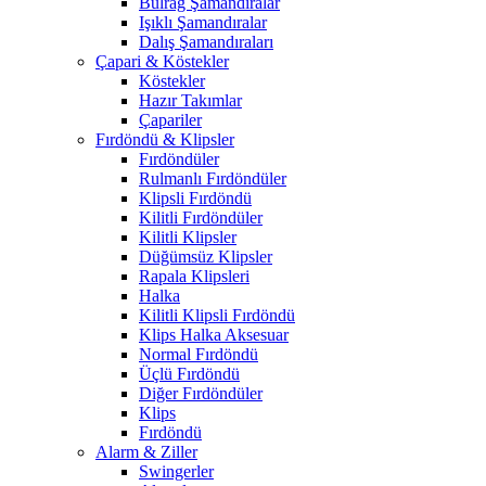
Bulrag Şamandıralar
Işıklı Şamandıralar
Dalış Şamandıraları
Çapari & Köstekler
Köstekler
Hazır Takımlar
Çapariler
Fırdöndü & Klipsler
Fırdöndüler
Rulmanlı Fırdöndüler
Klipsli Fırdöndü
Kilitli Fırdöndüler
Kilitli Klipsler
Düğümsüz Klipsler
Rapala Klipsleri
Halka
Kilitli Klipsli Fırdöndü
Klips Halka Aksesuar
Normal Fırdöndü
Üçlü Fırdöndü
Diğer Fırdöndüler
Klips
Fırdöndü
Alarm & Ziller
Swingerler