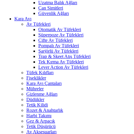
Uzatma Balık Ağları
Can Simitleri
Güvenlik Ağları
Kara Avı
Av Tüfekleri
Otomatik Av Tüfekleri
Süperpoze Av Tüfekleri
Çifte Av Tüfekleri
Pompalı Av Tüfekleri
Şarjörlü Av Tüfekleri
Trap & Skeet Atış Tüfekleri
Tek Kırma Av Tüfekleri
Lever Action Av Tüfekleri
Tüfek Kılıfları
Fişeklikler
Kara Avı Çantaları
Mühreler
Gizlenme Ağları
Düdükler
Tetik Kilidi
Rozet & Anahtarlık
Harbi Takımı
Gez & Arpacık
Tetik Düşürücü
Av Aksesuarları