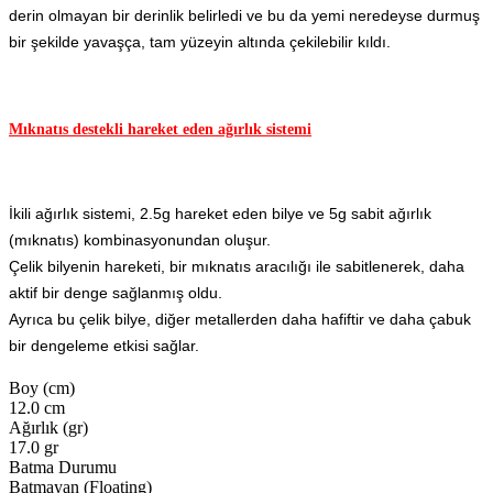
derin olmayan bir derinlik belirledi ve bu da yemi neredeyse durmuş
bir şekilde yavaşça, tam yüzeyin altında çekilebilir kıldı.
Mıknatıs destekli hareket eden ağırlık sistemi
İkili ağırlık sistemi, 2.5g hareket eden bilye ve 5g sabit ağırlık
(mıknatıs) kombinasyonundan oluşur.
Çelik bilyenin hareketi, bir mıknatıs aracılığı ile sabitlenerek, daha
aktif bir denge sağlanmış oldu.
Ayrıca bu çelik bilye, diğer metallerden daha hafiftir ve daha çabuk
bir dengeleme etkisi sağlar.
Boy (cm)
12.0 cm
Ağırlık (gr)
17.0 gr
Batma Durumu
Batmayan (Floating)