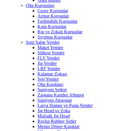
Tekli İğneler
Olta Kurşunları
Gezer Kurşunlar
Armut Kurşunlar
Fırdöndülü Kurşunlar
Kutu Kurşunlar
Rig ve Zokalı Kurşunlar
Sıyırtma Kurşunlar
Suni Sahte Yemler
Maket Yemler
Silikon Yemler
FLY Yemler
Jig Yemler
LRF Yemler
Kalamar Zokası
Sert Yemler
Olta Kaşıkları
Suniyem Setleri
Zargana Karides Ahtapot
Suniyem Aksesuar
Larva Hamur ve Pasta Yemler
Jig Head ve Zoka
Mafsallı Jig Head
Rockn Rubber Setler
Mepps Döner Kaşıklar