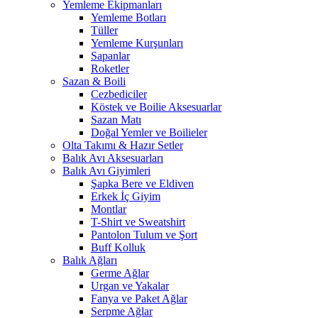
Yemleme Ekipmanları
Yemleme Botları
Tüller
Yemleme Kurşunları
Sapanlar
Roketler
Sazan & Boili
Cezbediciler
Köstek ve Boilie Aksesuarlar
Sazan Matı
Doğal Yemler ve Boilieler
Olta Takımı & Hazır Setler
Balık Avı Aksesuarları
Balık Avı Giyimleri
Şapka Bere ve Eldiven
Erkek İç Giyim
Montlar
T-Shirt ve Sweatshirt
Pantolon Tulum ve Şort
Buff Kolluk
Balık Ağları
Germe Ağlar
Urgan ve Yakalar
Fanya ve Paket Ağlar
Serpme Ağlar