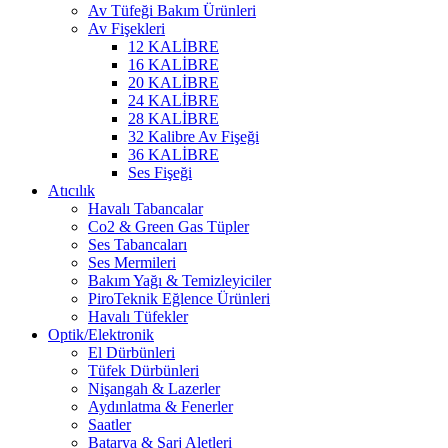
Av Tüfeği Bakım Ürünleri
Av Fişekleri
12 KALİBRE
16 KALİBRE
20 KALİBRE
24 KALİBRE
28 KALİBRE
32 Kalibre Av Fişeği
36 KALİBRE
Ses Fişeği
Atıcılık
Havalı Tabancalar
Co2 & Green Gas Tüpler
Ses Tabancaları
Ses Mermileri
Bakım Yağı & Temizleyiciler
PiroTeknik Eğlence Ürünleri
Havalı Tüfekler
Optik/Elektronik
El Dürbünleri
Tüfek Dürbünleri
Nişangah & Lazerler
Aydınlatma & Fenerler
Saatler
Batarya & Şarj Aletleri