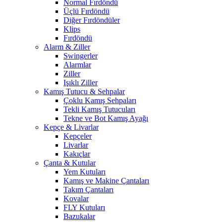
Normal Fırdöndü
Üçlü Fırdöndü
Diğer Fırdöndüler
Klips
Fırdöndü
Alarm & Ziller
Swingerler
Alarmlar
Ziller
Işıklı Ziller
Kamış Tutucu & Sehpalar
Çoklu Kamış Sehpaları
Tekli Kamış Tutucuları
Tekne ve Bot Kamış Ayağı
Kepçe & Livarlar
Kepçeler
Livarlar
Kakıçlar
Çanta & Kutular
Yem Kutuları
Kamış ve Makine Çantaları
Takım Çantaları
Kovalar
FLY Kutuları
Bazukalar