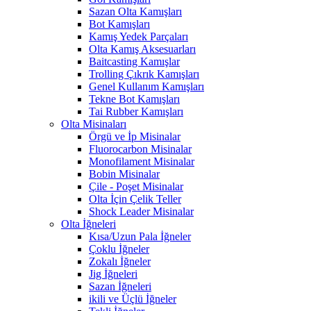
Sazan Olta Kamışları
Bot Kamışları
Kamış Yedek Parçaları
Olta Kamış Aksesuarları
Baitcasting Kamışlar
Trolling Çıkrık Kamışları
Genel Kullanım Kamışları
Tekne Bot Kamışları
Tai Rubber Kamışları
Olta Misinaları
Örgü ve İp Misinalar
Fluorocarbon Misinalar
Monofilament Misinalar
Bobin Misinalar
Çile - Poşet Misinalar
Olta İçin Çelik Teller
Shock Leader Misinalar
Olta İğneleri
Kısa/Uzun Pala İğneler
Çoklu İğneler
Zokalı İğneler
Jig İğneleri
Sazan İğneleri
ikili ve Üçlü İğneler