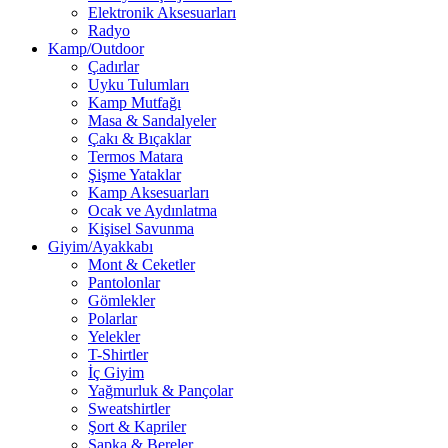
Elektronik Aksesuarları
Radyo
Kamp/Outdoor
Çadırlar
Uyku Tulumları
Kamp Mutfağı
Masa & Sandalyeler
Çakı & Bıçaklar
Termos Matara
Şişme Yataklar
Kamp Aksesuarları
Ocak ve Aydınlatma
Kişisel Savunma
Giyim/Ayakkabı
Mont & Ceketler
Pantolonlar
Gömlekler
Polarlar
Yelekler
T-Shirtler
İç Giyim
Yağmurluk & Pançolar
Sweatshirtler
Şort & Kapriler
Şapka & Bereler