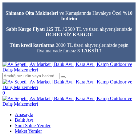
Shimano Olta Makineleri
ve Kamışlarında Havaleye Özel
%10
İndirim
Sabit Kargo Fiyatı 125 TL
/ 2500 TL ve üzeri alışverişlerinizde
ÜCRETSİZ KARGO!
Tüm kredi kartlarına
2000 TL üzeri alışverişlerinizde peşin
fiyatına vade farksız
3 TAKSİT!
0
Anasayfa
Balık Avı
Suni Sahte Yemler
Maket Yemler