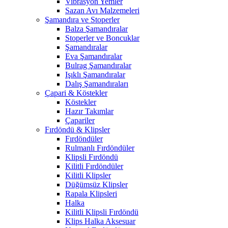
Vibrasyon Yemler
Sazan Avı Malzemeleri
Şamandıra ve Stoperler
Balza Şamandıralar
Stoperler ve Boncuklar
Şamandıralar
Eva Şamandıralar
Bulrag Şamandıralar
Işıklı Şamandıralar
Dalış Şamandıraları
Çapari & Köstekler
Köstekler
Hazır Takımlar
Çapariler
Fırdöndü & Klipsler
Fırdöndüler
Rulmanlı Fırdöndüler
Klipsli Fırdöndü
Kilitli Fırdöndüler
Kilitli Klipsler
Düğümsüz Klipsler
Rapala Klipsleri
Halka
Kilitli Klipsli Fırdöndü
Klips Halka Aksesuar