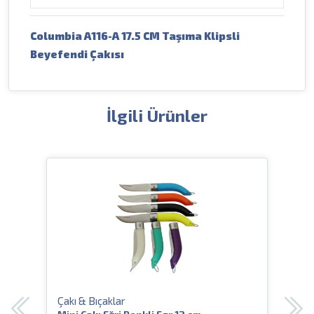
Columbia A116-A 17.5 CM Taşıma Klipsli
Beyefendi Çakısı
İlgili Ürünler
Çakı & Bıçaklar
Çakı