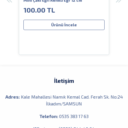
ıflı
Mini Çakı Eğri Renkli Egr 12 cm
Crkt
Deri
100.00 TL
80
Ürünü İncele
İletişim
Adres:
Kale Mahallesi Namık Kemal Cad. Ferah Sk. No:24
İlkadım/SAMSUN
Telefon:
0535 383 17 63