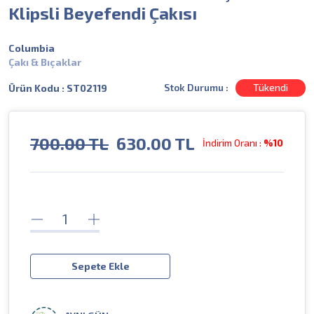
Klipsli Beyefendi Çakısı
Columbia
Çakı & Bıçaklar
Stok Durumu :
Tükendi
Ürün Kodu : ST02119
700.00 TL
630.00
TL
İndirim Oranı :
%10
Sepete Ekle