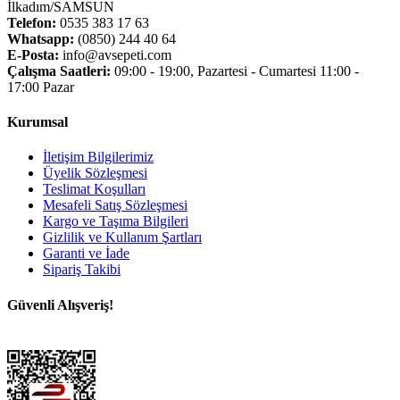
İlkadım/SAMSUN
Telefon:
0535 383 17 63
Whatsapp:
(0850) 244 40 64
E-Posta:
info@avsepeti.com
Çalışma Saatleri:
09:00 - 19:00, Pazartesi - Cumartesi 11:00 -
17:00 Pazar
Kurumsal
İletişim Bilgilerimiz
Üyelik Sözleşmesi
Teslimat Koşulları
Mesafeli Satış Sözleşmesi
Kargo ve Taşıma Bilgileri
Gizlilik ve Kullanım Şartları
Garanti ve İade
Sipariş Takibi
Güvenli Alışveriş!