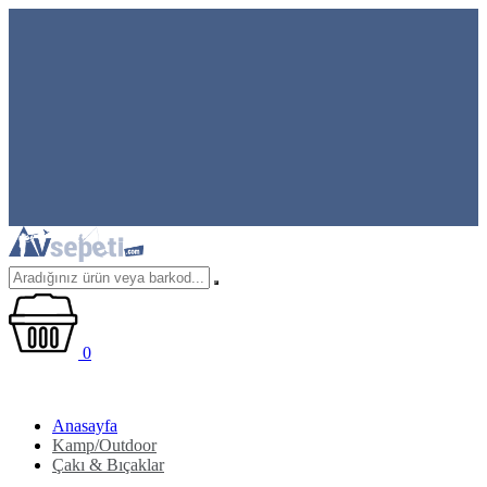
0
Anasayfa
Kamp/Outdoor
Çakı & Bıçaklar