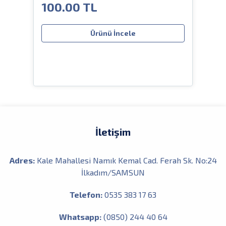
100.00 TL
80
Ürünü İncele
İletişim
Adres:
Kale Mahallesi Namık Kemal Cad. Ferah Sk. No:24
İlkadım/SAMSUN
Telefon:
0535 383 17 63
Whatsapp:
(0850) 244 40 64