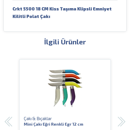
Crkt 5500 18 CM Kiss Taşıma Klipsli Emniyet
Kilitli Polat Çakı
İlgili Ürünler
Çakı & Bıçaklar
Çakı
li
Mini Çakı Eğri Renkli Egr 12 cm
Crkt
Deri