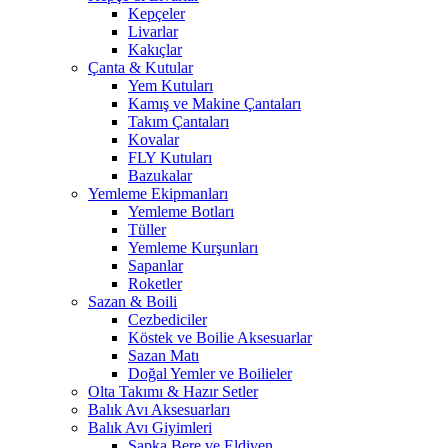
Kepçeler
Livarlar
Kakıçlar
Çanta & Kutular
Yem Kutuları
Kamış ve Makine Çantaları
Takım Çantaları
Kovalar
FLY Kutuları
Bazukalar
Yemleme Ekipmanları
Yemleme Botları
Tüller
Yemleme Kurşunları
Sapanlar
Roketler
Sazan & Boili
Cezbediciler
Köstek ve Boilie Aksesuarlar
Sazan Matı
Doğal Yemler ve Boilieler
Olta Takımı & Hazır Setler
Balık Avı Aksesuarları
Balık Avı Giyimleri
Şapka Bere ve Eldiven