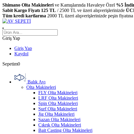
Shimano Olta Makineleri
ve Kamışlarında Havaleye Özel
%5 İndi
Sabit Kargo Fiyatı 125 TL
/ 2500 TL ve üzeri alışverişlerinizde
ÜC
Tüm kredi kartlarına
2000 TL üzeri alışverişlerinizde peşin fiyatına
Giriş Yap
Giriş Yap
Kaydol
Sepetim
0
Balık Avı
Olta Makineleri
FLY Olta Makineleri
LRF Olta Makineleri
Spin Olta Makineleri
Surf Olta Makineleri
Jig Olta Makineleri
Sazan Olta Makineleri
Çıkrık Olta Makineleri
Bait Casting Olta Makineleri