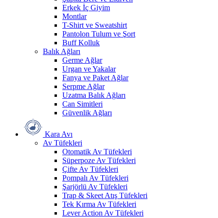
Erkek İç Giyim
Montlar
T-Shirt ve Sweatshirt
Pantolon Tulum ve Şort
Buff Kolluk
Balık Ağları
Germe Ağlar
Urgan ve Yakalar
Fanya ve Paket Ağlar
Serpme Ağlar
Uzatma Balık Ağları
Can Simitleri
Güvenlik Ağları
Kara Avı
Av Tüfekleri
Otomatik Av Tüfekleri
Süperpoze Av Tüfekleri
Çifte Av Tüfekleri
Pompalı Av Tüfekleri
Şarjörlü Av Tüfekleri
Trap & Skeet Atış Tüfekleri
Tek Kırma Av Tüfekleri
Lever Action Av Tüfekleri