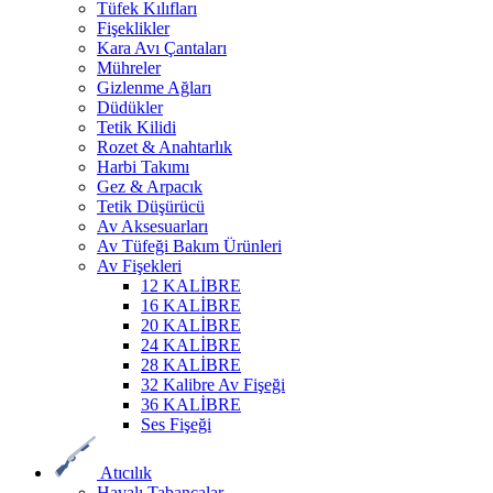
Tüfek Kılıfları
Fişeklikler
Kara Avı Çantaları
Mühreler
Gizlenme Ağları
Düdükler
Tetik Kilidi
Rozet & Anahtarlık
Harbi Takımı
Gez & Arpacık
Tetik Düşürücü
Av Aksesuarları
Av Tüfeği Bakım Ürünleri
Av Fişekleri
12 KALİBRE
16 KALİBRE
20 KALİBRE
24 KALİBRE
28 KALİBRE
32 Kalibre Av Fişeği
36 KALİBRE
Ses Fişeği
Atıcılık
Havalı Tabancalar