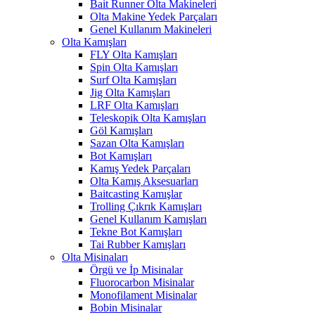
Bait Runner Olta Makineleri
Olta Makine Yedek Parçaları
Genel Kullanım Makineleri
Olta Kamışları
FLY Olta Kamışları
Spin Olta Kamışları
Surf Olta Kamışları
Jig Olta Kamışları
LRF Olta Kamışları
Teleskopik Olta Kamışları
Göl Kamışları
Sazan Olta Kamışları
Bot Kamışları
Kamış Yedek Parçaları
Olta Kamış Aksesuarları
Baitcasting Kamışlar
Trolling Çıkrık Kamışları
Genel Kullanım Kamışları
Tekne Bot Kamışları
Tai Rubber Kamışları
Olta Misinaları
Örgü ve İp Misinalar
Fluorocarbon Misinalar
Monofilament Misinalar
Bobin Misinalar