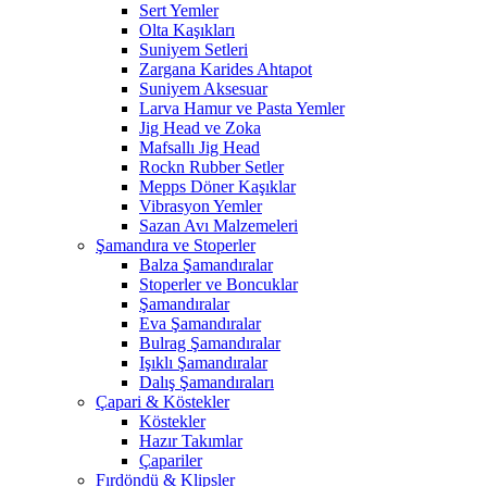
Sert Yemler
Olta Kaşıkları
Suniyem Setleri
Zargana Karides Ahtapot
Suniyem Aksesuar
Larva Hamur ve Pasta Yemler
Jig Head ve Zoka
Mafsallı Jig Head
Rockn Rubber Setler
Mepps Döner Kaşıklar
Vibrasyon Yemler
Sazan Avı Malzemeleri
Şamandıra ve Stoperler
Balza Şamandıralar
Stoperler ve Boncuklar
Şamandıralar
Eva Şamandıralar
Bulrag Şamandıralar
Işıklı Şamandıralar
Dalış Şamandıraları
Çapari & Köstekler
Köstekler
Hazır Takımlar
Çapariler
Fırdöndü & Klipsler