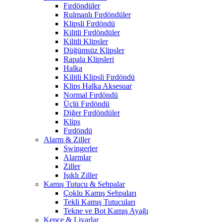
Fırdöndüler
Rulmanlı Fırdöndüler
Klipsli Fırdöndü
Kilitli Fırdöndüler
Kilitli Klipsler
Düğümsüz Klipsler
Rapala Klipsleri
Halka
Kilitli Klipsli Fırdöndü
Klips Halka Aksesuar
Normal Fırdöndü
Üçlü Fırdöndü
Diğer Fırdöndüler
Klips
Fırdöndü
Alarm & Ziller
Swingerler
Alarmlar
Ziller
Işıklı Ziller
Kamış Tutucu & Sehpalar
Çoklu Kamış Sehpaları
Tekli Kamış Tutucuları
Tekne ve Bot Kamış Ayağı
Kepçe & Livarlar