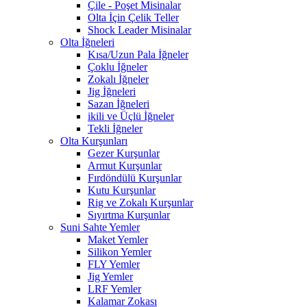
Çile - Poşet Misinalar
Olta İçin Çelik Teller
Shock Leader Misinalar
Olta İğneleri
Kısa/Uzun Pala İğneler
Çoklu İğneler
Zokalı İğneler
Jig İğneleri
Sazan İğneleri
ikili ve Üçlü İğneler
Tekli İğneler
Olta Kurşunları
Gezer Kurşunlar
Armut Kurşunlar
Fırdöndülü Kurşunlar
Kutu Kurşunlar
Rig ve Zokalı Kurşunlar
Sıyırtma Kurşunlar
Suni Sahte Yemler
Maket Yemler
Silikon Yemler
FLY Yemler
Jig Yemler
LRF Yemler
Kalamar Zokası