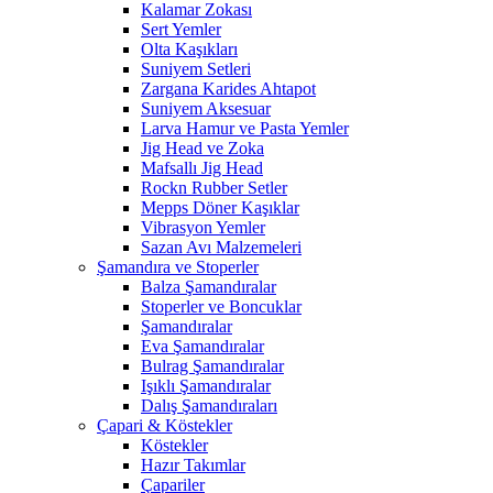
Kalamar Zokası
Sert Yemler
Olta Kaşıkları
Suniyem Setleri
Zargana Karides Ahtapot
Suniyem Aksesuar
Larva Hamur ve Pasta Yemler
Jig Head ve Zoka
Mafsallı Jig Head
Rockn Rubber Setler
Mepps Döner Kaşıklar
Vibrasyon Yemler
Sazan Avı Malzemeleri
Şamandıra ve Stoperler
Balza Şamandıralar
Stoperler ve Boncuklar
Şamandıralar
Eva Şamandıralar
Bulrag Şamandıralar
Işıklı Şamandıralar
Dalış Şamandıraları
Çapari & Köstekler
Köstekler
Hazır Takımlar
Çapariler