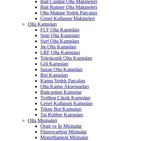
Bait Casting Olta Makineleri
Bait Runner Olta Makineleri
Olta Makine Yedek Parçaları
Genel Kullanım Makineleri
Olta Kamışları
FLY Olta Kamışları
Spin Olta Kamışları
Surf Olta Kamışları
Jig Olta Kamışları
LRF Olta Kamışları
Teleskopik Olta Kamışları
Göl Kamışları
Sazan Olta Kamışları
Bot Kamışları
Kamış Yedek Parçaları
Olta Kamış Aksesuarları
Baitcasting Kamışlar
Trolling Çıkrık Kamışları
Genel Kullanım Kamışları
Tekne Bot Kamışları
Tai Rubber Kamışları
Olta Misinaları
Örgü ve İp Misinalar
Fluorocarbon Misinalar
Monofilament Misinalar