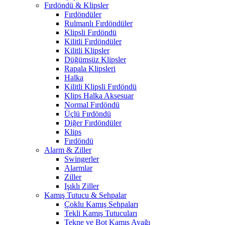
Fırdöndü & Klipsler
Fırdöndüler
Rulmanlı Fırdöndüler
Klipsli Fırdöndü
Kilitli Fırdöndüler
Kilitli Klipsler
Düğümsüz Klipsler
Rapala Klipsleri
Halka
Kilitli Klipsli Fırdöndü
Klips Halka Aksesuar
Normal Fırdöndü
Üçlü Fırdöndü
Diğer Fırdöndüler
Klips
Fırdöndü
Alarm & Ziller
Swingerler
Alarmlar
Ziller
Işıklı Ziller
Kamış Tutucu & Sehpalar
Çoklu Kamış Sehpaları
Tekli Kamış Tutucuları
Tekne ve Bot Kamış Ayağı