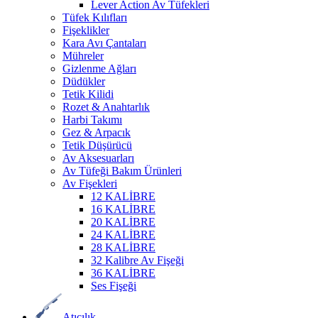
Lever Action Av Tüfekleri
Tüfek Kılıfları
Fişeklikler
Kara Avı Çantaları
Mühreler
Gizlenme Ağları
Düdükler
Tetik Kilidi
Rozet & Anahtarlık
Harbi Takımı
Gez & Arpacık
Tetik Düşürücü
Av Aksesuarları
Av Tüfeği Bakım Ürünleri
Av Fişekleri
12 KALİBRE
16 KALİBRE
20 KALİBRE
24 KALİBRE
28 KALİBRE
32 Kalibre Av Fişeği
36 KALİBRE
Ses Fişeği
Atıcılık