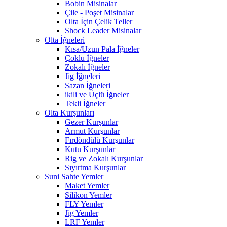
Bobin Misinalar
Çile - Poşet Misinalar
Olta İçin Çelik Teller
Shock Leader Misinalar
Olta İğneleri
Kısa/Uzun Pala İğneler
Çoklu İğneler
Zokalı İğneler
Jig İğneleri
Sazan İğneleri
ikili ve Üçlü İğneler
Tekli İğneler
Olta Kurşunları
Gezer Kurşunlar
Armut Kurşunlar
Fırdöndülü Kurşunlar
Kutu Kurşunlar
Rig ve Zokalı Kurşunlar
Sıyırtma Kurşunlar
Suni Sahte Yemler
Maket Yemler
Silikon Yemler
FLY Yemler
Jig Yemler
LRF Yemler