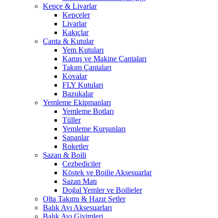
Kepçe & Livarlar
Kepçeler
Livarlar
Kakıçlar
Çanta & Kutular
Yem Kutuları
Kamış ve Makine Çantaları
Takım Çantaları
Kovalar
FLY Kutuları
Bazukalar
Yemleme Ekipmanları
Yemleme Botları
Tüller
Yemleme Kurşunları
Sapanlar
Roketler
Sazan & Boili
Cezbediciler
Köstek ve Boilie Aksesuarlar
Sazan Matı
Doğal Yemler ve Boilieler
Olta Takımı & Hazır Setler
Balık Avı Aksesuarları
Balık Avı Giyimleri