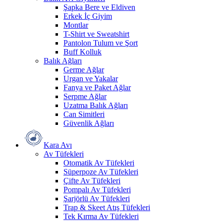
Şapka Bere ve Eldiven
Erkek İç Giyim
Montlar
T-Shirt ve Sweatshirt
Pantolon Tulum ve Şort
Buff Kolluk
Balık Ağları
Germe Ağlar
Urgan ve Yakalar
Fanya ve Paket Ağlar
Serpme Ağlar
Uzatma Balık Ağları
Can Simitleri
Güvenlik Ağları
Kara Avı
Av Tüfekleri
Otomatik Av Tüfekleri
Süperpoze Av Tüfekleri
Çifte Av Tüfekleri
Pompalı Av Tüfekleri
Şarjörlü Av Tüfekleri
Trap & Skeet Atış Tüfekleri
Tek Kırma Av Tüfekleri