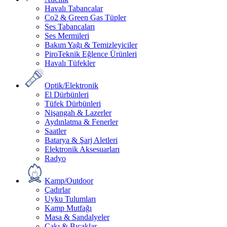
Havalı Tabancalar
Co2 & Green Gas Tüpler
Ses Tabancaları
Ses Mermileri
Bakım Yağı & Temizleyiciler
PiroTeknik Eğlence Ürünleri
Havalı Tüfekler
Optik/Elektronik
El Dürbünleri
Tüfek Dürbünleri
Nişangah & Lazerler
Aydınlatma & Fenerler
Saatler
Batarya & Şarj Aletleri
Elektronik Aksesuarları
Radyo
Kamp/Outdoor
Çadırlar
Uyku Tulumları
Kamp Mutfağı
Masa & Sandalyeler
Çakı & Bıçaklar