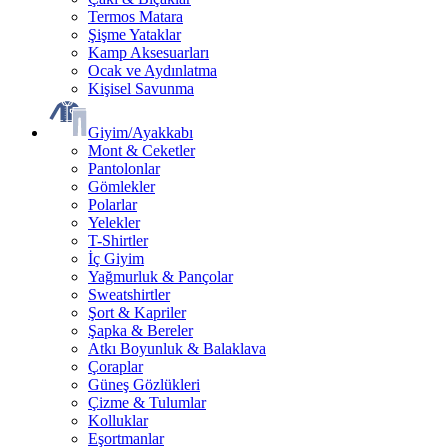
Termos Matara
Şişme Yataklar
Kamp Aksesuarları
Ocak ve Aydınlatma
Kişisel Savunma
Giyim/Ayakkabı
Mont & Ceketler
Pantolonlar
Gömlekler
Polarlar
Yelekler
T-Shirtler
İç Giyim
Yağmurluk & Pançolar
Sweatshirtler
Şort & Kapriler
Şapka & Bereler
Atkı Boyunluk & Balaklava
Çoraplar
Güneş Gözlükleri
Çizme & Tulumlar
Kolluklar
Eşortmanlar