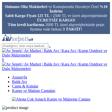
Shimano Olta Makineleri
ve Kamışlarında Havaleye Özel
%10
İndirim
Sabit Kargo Fiyatı 125 TL
/ 2500 TL ve üzeri alışverişlerinizde
ÜCRETSİZ KARGO!
Tüm kredi kartlarına
2000 TL üzeri alışverişlerinizde peşin
fiyatına vade farksız
3 TAKSİT!
0
Anasayfa
Balık Avı
Çanta & Kutular
Kamış ve Makine Çantaları