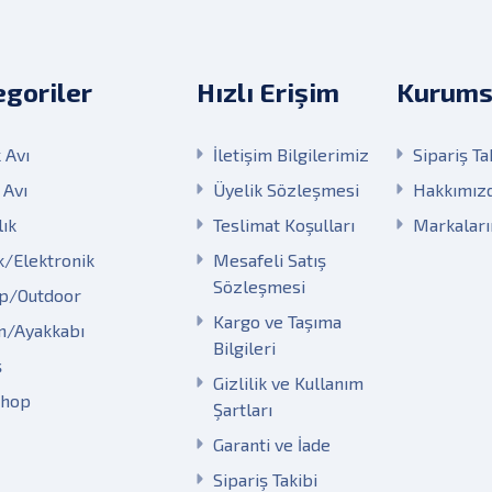
goriler
Hızlı Erişim
Kurums
 Avı
İletişim Bilgilerimiz
Sipariş Ta
 Avı
Üyelik Sözleşmesi
Hakkımız
lık
Teslimat Koşulları
Markalar
k/Elektronik
Mesafeli Satış
Sözleşmesi
p/Outdoor
Kargo ve Taşıma
m/Ayakkabı
Bilgileri
ş
Gizlilik ve Kullanım
Shop
Şartları
Garanti ve İade
Sipariş Takibi