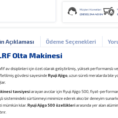
Müşteri Hizmetleri
(0850) 244 40 64
ün Açıklaması
Ödeme Seçenekleri
Yor
 LRF Olta Makinesi
afif av disiplinleri için özel olarak geliştirilmiş, yüksek performanslı
fifletilmiş gövdesi sayesinde
Ryuji Ajigo
, uzun süreli meralarda bile 
lar.
kinesi tavsiyesi
arayan avcılar için Ryuji Ajigo 500, fiyat-perform
dişli sistemindeki sürtünmeyi minimize ederek akıcı bir deneyim sunar
zi mümkün kılar.
Ryuji Ajigo 500 özellikleri
arasında yer alan alüm
ırır.