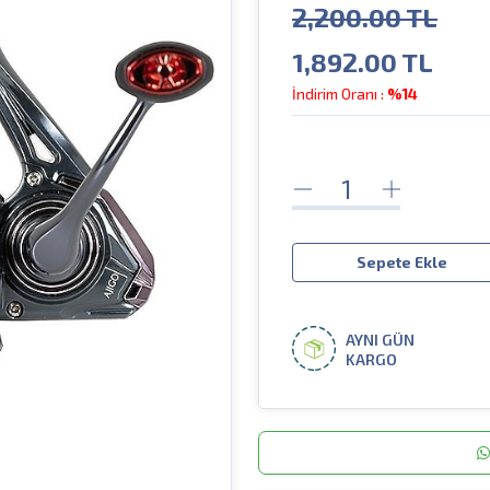
2,200.00 TL
1,892.00
TL
İndirim Oranı :
%14
Sepete Ekle
AYNI GÜN
KARGO