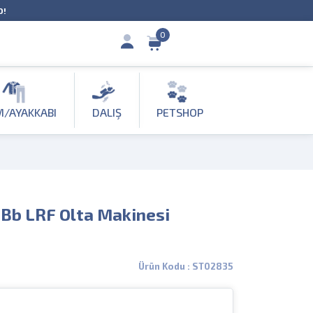
O!
0
M/AYAKKABI
DALIŞ
PETSHOP
1Bb LRF Olta Makinesi
Ürün Kodu : ST02835