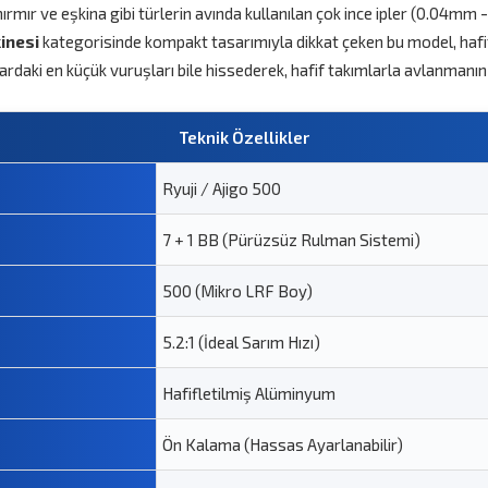
, mırmır ve eşkina gibi türlerin avında kullanılan çok ince ipler (0.04mm
kinesi
kategorisinde kompakt tasarımıyla dikkat çeken bu model, haf
ardaki en küçük vuruşları bile hissederek, hafif takımlarla avlanmanın 
Teknik Özellikler
Ryuji / Ajigo 500
7 + 1 BB (Pürüzsüz Rulman Sistemi)
500 (Mikro LRF Boy)
5.2:1 (İdeal Sarım Hızı)
Hafifletilmiş Alüminyum
Ön Kalama (Hassas Ayarlanabilir)