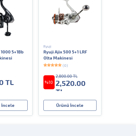
Ryuji
r 1000 5+1Bb
Ryuji Ajix 500 5+1 LRF
kinesi
Olta Makinesi
(0)
2,800.00 TL
0 TL
2,520.00
%10
TL
 İncele
Ürünü İncele