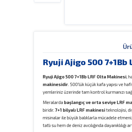
Ür
Ryuji Ajigo 500 7+1Bb
Ryuji Ajigo 500 7+1Bb LRF Olta Makinesi
, h
makinesidir
. 500'lük küçük kafa yapısı ve ha
yemleriniz üzerinde tam kontrol kurmanızı sağ
Meralarda
başlangıç ve orta seviye LRF ma
biridir.
7+1 bilyalı LRF makinesi
teknolojisi, 
misinalar ile büyük balıklarla mücadele etmeni
tatlı su hem de deniz avcılığında dayanıklılığı art