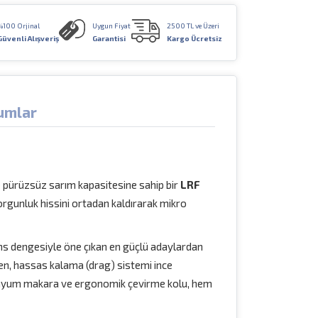
%100 Orjinal
Uygun Fiyat
2500 TL ve Üzeri
Güvenli Alışveriş
Garantisi
Kargo Ücretsiz
umlar
 ve pürüzsüz sarım kapasitesine sahip bir
LRF
yorgunluk hissini ortadan kaldırarak mikro
ans dengesiyle öne çıkan en güçlü adaylardan
ken, hassas kalama (drag) sistemi ince
inyum makara ve ergonomik çevirme kolu, hem