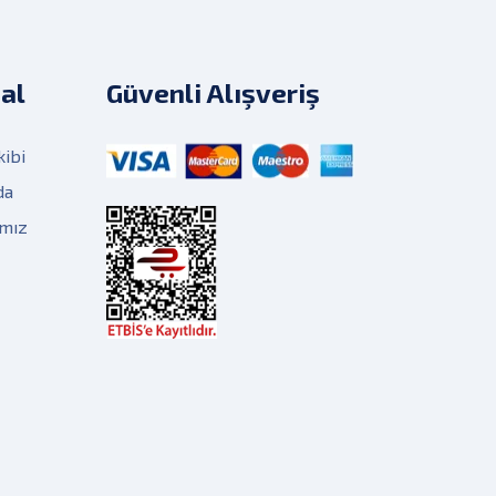
al
Güvenli Alışveriş
kibi
da
ımız