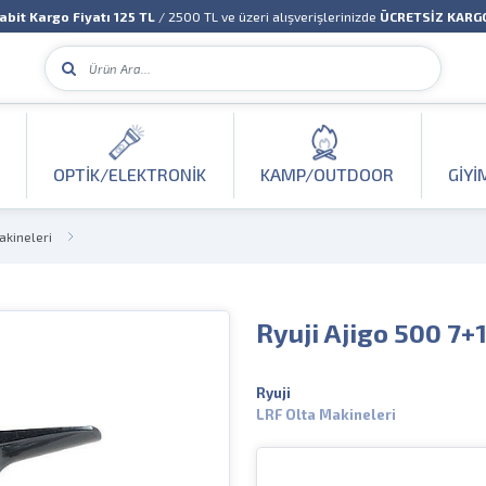
abit Kargo Fiyatı 125 TL
/ 2500 TL ve üzeri alışverişlerinizde
ÜCRETSİZ KARG
OPTIK/ELEKTRONIK
KAMP/OUTDOOR
GIYI
akineleri
Ryuji Ajigo 500 7+
Ryuji
LRF Olta Makineleri