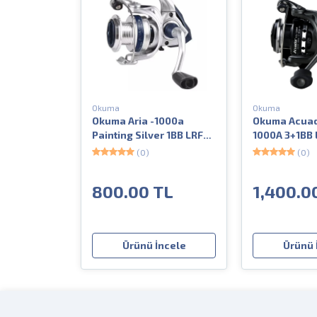
Okuma
Okuma
Okuma Aria -1000a
Okuma Acuad
Painting Silver 1BB LRF
1000A 3+1BB 
Spin Olta Makinesi
Olta Makines
(0)
(0)
800.00 TL
1,400.0
Ürünü İncele
Ürünü 