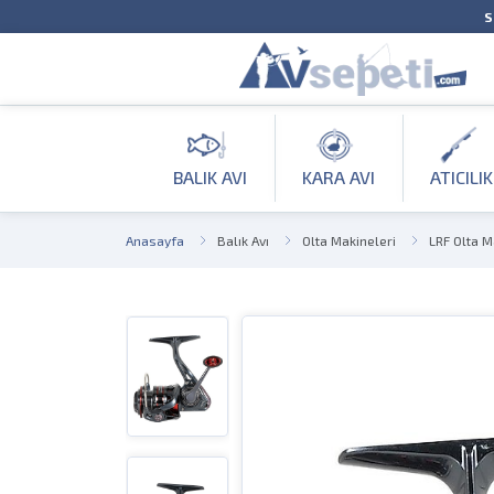
S
BALIK AVI
KARA AVI
ATICILIK
Anasayfa
Balık Avı
Olta Makineleri
LRF Olta M