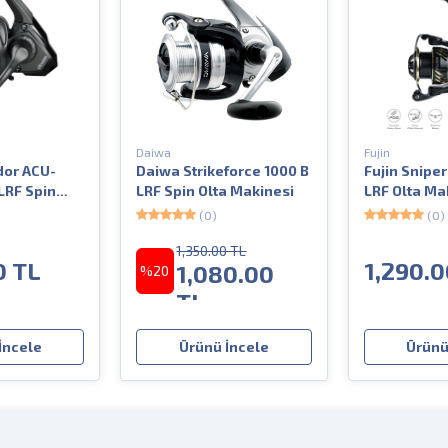
Daiwa
Fujin
or ACU-
Daiwa Strikeforce 1000 B
Fujin Snipe
LRF Spin
LRF Spin Olta Makinesi
LRF Olta Ma
i
(0)
(0)
1,350.00 TL
0 TL
1,290.0
1,080.00
%20
TL
İncele
Ürünü İncele
Ürünü