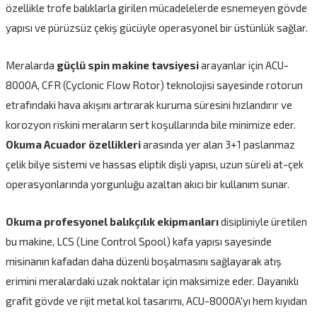
özellikle trofe balıklarla girilen mücadelelerde esnemeyen gövde
yapısı ve pürüzsüz çekiş gücüyle operasyonel bir üstünlük sağlar.
Meralarda
güçlü spin makine tavsiyesi
arayanlar için ACU-
8000A, CFR (Cyclonic Flow Rotor) teknolojisi sayesinde rotorun
etrafındaki hava akışını artırarak kuruma süresini hızlandırır ve
korozyon riskini meraların sert koşullarında bile minimize eder.
Okuma Acuador özellikleri
arasında yer alan 3+1 paslanmaz
çelik bilye sistemi ve hassas eliptik dişli yapısı, uzun süreli at-çek
operasyonlarında yorgunluğu azaltan akıcı bir kullanım sunar.
Okuma profesyonel balıkçılık ekipmanları
disipliniyle üretilen
bu makine, LCS (Line Control Spool) kafa yapısı sayesinde
misinanın kafadan daha düzenli boşalmasını sağlayarak atış
erimini meralardaki uzak noktalar için maksimize eder. Dayanıklı
grafit gövde ve rijit metal kol tasarımı, ACU-8000A'yı hem kıyıdan