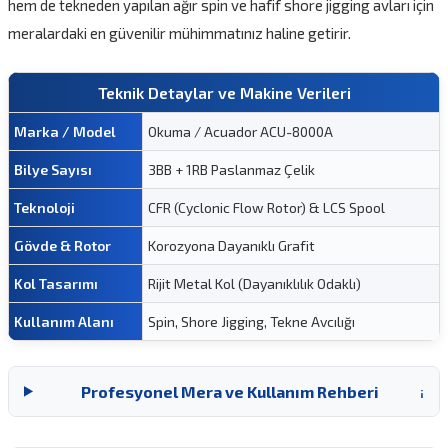
hem de tekneden yapılan ağır spin ve hafif shore jigging avları için
meralardaki en güvenilir mühimmatınız haline getirir.
Teknik Detaylar ve Makine Verileri
Marka / Model
Okuma / Acuador ACU-8000A
Bilye Sayısı
3BB + 1RB Paslanmaz Çelik
Teknoloji
CFR (Cyclonic Flow Rotor) & LCS Spool
Gövde & Rotor
Korozyona Dayanıklı Grafit
Kol Tasarımı
Rijit Metal Kol (Dayanıklılık Odaklı)
Kullanım Alanı
Spin, Shore Jigging, Tekne Avcılığı
Profesyonel Mera ve Kullanım Rehberi