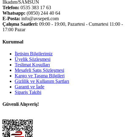
İlkadım/SAMSUN
Telefon:
0535 383 17 63
Whatsapp:
(0850) 244 40 64
E-Posta:
info@avsepeti.com
Çalışma Saatleri:
09:00 - 19:00, Pazartesi - Cumartesi 11:00 -
17:00 Pazar
Kurumsal
İletişim Bilgilerimiz
Üyelik Sözleşmesi
Teslimat Koşulları
Mesafeli Satış Sözleşmesi
Kargo ve Taşıma Bilgileri
Gizlilik ve Kullanım Şartları
Garanti ve İade
Sipariş Takibi
Güvenli Alışveriş!