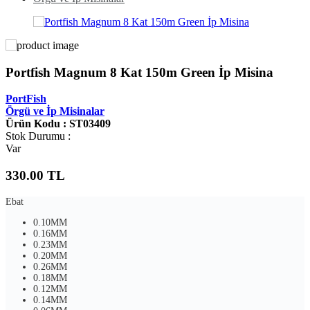
Portfish Magnum 8 Kat 150m Green İp Misina
PortFish
Örgü ve İp Misinalar
Ürün Kodu : ST03409
Stok Durumu :
Var
330.00
TL
Ebat
0.10MM
0.16MM
0.23MM
0.20MM
0.26MM
0.18MM
0.12MM
0.14MM