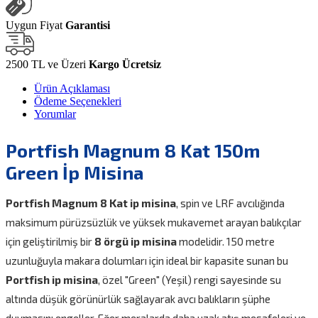
Uygun Fiyat
Garantisi
2500 TL ve Üzeri
Kargo Ücretsiz
Ürün Açıklaması
Ödeme Seçenekleri
Yorumlar
Portfish Magnum 8 Kat 150m
Green İp Misina
Portfish Magnum 8 Kat ip misina
, spin ve LRF avcılığında
maksimum pürüzsüzlük ve yüksek mukavemet arayan balıkçılar
için geliştirilmiş bir
8 örgü ip misina
modelidir. 150 metre
uzunluğuyla makara dolumları için ideal bir kapasite sunan bu
Portfish ip misina
, özel "Green" (Yeşil) rengi sayesinde su
altında düşük görünürlük sağlayarak avcı balıkların şüphe
duymasını engeller. Eğer meralarda daha uzak atış mesafeleri ve