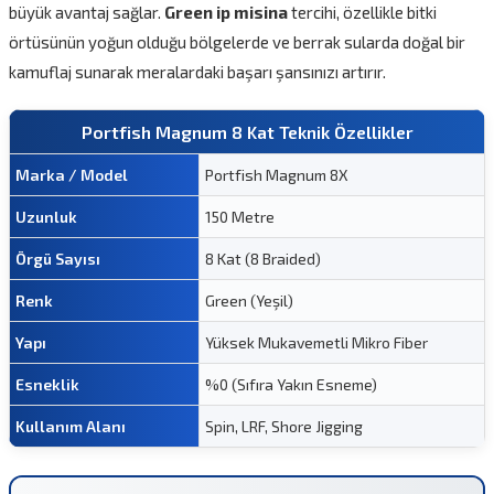
büyük avantaj sağlar.
Green ip misina
tercihi, özellikle bitki
örtüsünün yoğun olduğu bölgelerde ve berrak sularda doğal bir
kamuflaj sunarak meralardaki başarı şansınızı artırır.
Portfish Magnum 8 Kat Teknik Özellikler
Marka / Model
Portfish Magnum 8X
Uzunluk
150 Metre
Örgü Sayısı
8 Kat (8 Braided)
Renk
Green (Yeşil)
Yapı
Yüksek Mukavemetli Mikro Fiber
Esneklik
%0 (Sıfıra Yakın Esneme)
Kullanım Alanı
Spin, LRF, Shore Jigging