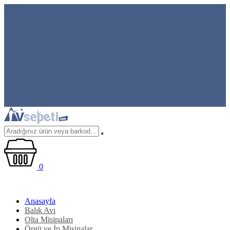
0
Anasayfa
Balık Avı
Olta Misinaları
Örgü ve İp Misinalar