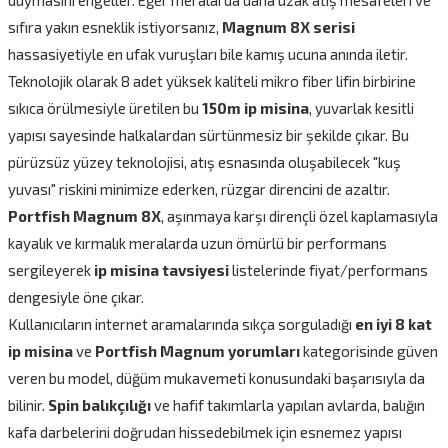
sıfıra yakın esneklik istiyorsanız,
Magnum 8X serisi
hassasiyetiyle en ufak vuruşları bile kamış ucuna anında iletir.
Teknolojik olarak 8 adet yüksek kaliteli mikro fiber lifin birbirine
sıkıca örülmesiyle üretilen bu
150m ip misina
, yuvarlak kesitli
yapısı sayesinde halkalardan sürtünmesiz bir şekilde çıkar. Bu
pürüzsüz yüzey teknolojisi, atış esnasında oluşabilecek "kuş
yuvası" riskini minimize ederken, rüzgar direncini de azaltır.
Portfish Magnum 8X
, aşınmaya karşı dirençli özel kaplamasıyla
kayalık ve kırmalık meralarda uzun ömürlü bir performans
sergileyerek
ip misina tavsiyesi
listelerinde fiyat/performans
dengesiyle öne çıkar.
Kullanıcıların internet aramalarında sıkça sorguladığı
en iyi 8 kat
ip misina
ve
Portfish Magnum yorumları
kategorisinde güven
veren bu model, düğüm mukavemeti konusundaki başarısıyla da
bilinir.
Spin balıkçılığı
ve hafif takımlarla yapılan avlarda, balığın
kafa darbelerini doğrudan hissedebilmek için esnemez yapısı