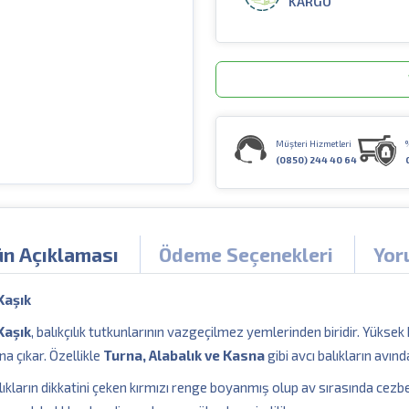
KARGO
Müşteri Hizmetleri
(0850) 244 40 64
ün Açıklaması
Ödeme Seçenekleri
Yor
Kaşık
Kaşık
, balıkçılık tutkunlarının vazgeçilmez yemlerinden biridir. Yüksek
na çıkar. Özellikle
Turna, Alabalık ve Kasna
gibi avcı balıkların avı
alıkların dikkatini çeken kırmızı renge boyanmış olup av sırasında cezbed