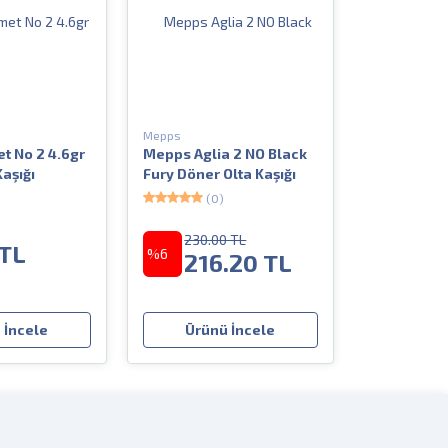
Mepps
t No 2 4.6gr
Mepps Aglia 2 NO Black
aşığı
Fury Döner Olta Kaşığı
(0)
230.00 TL
 TL
%6
216.20 TL
 İncele
Ürünü İncele