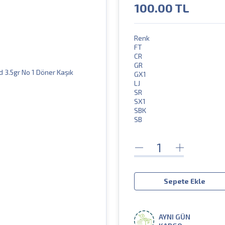
100.00
TL
Renk
FT
CR
GR
GX1
LJ
SR
SX1
SBK
SB
Sepete Ekle
AYNI GÜN