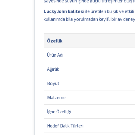
sayesinde suyun içinde güçlü titreşimler oluştu
Lucky John kalitesi
ile üretilen bu şık ve etki
kullanımda bile yorulmadan keyifli bir av deney
Özellik
Ürün Adı
Ağırlık
Boyut
Malzeme
İğne Özelliği
Hedef Balık Türleri