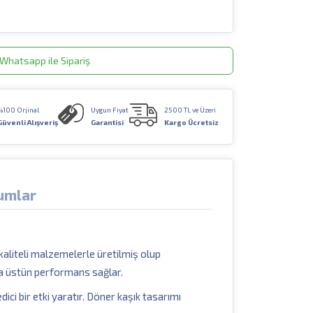
Whatsapp ile Sipariş
%100 Orjinal
Uygun Fiyat
2500 TL ve Üzeri
Güvenli Alışveriş
Garantisi
Kargo Ücretsiz
umlar
 kaliteli malzemelerle üretilmiş olup
nda üstün performans sağlar.
ici bir etki yaratır. Döner kaşık tasarımı