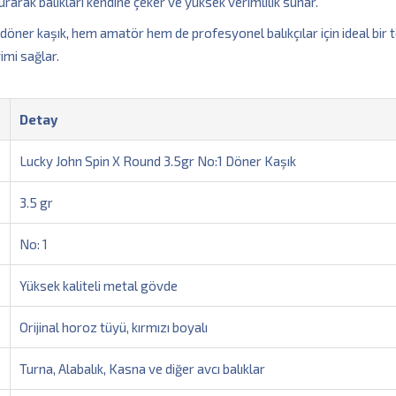
rarak balıkları kendine çeker ve yüksek verimlilik sunar.
li döner kaşık, hem amatör hem de profesyonel balıkçılar için ideal bir t
imi sağlar.
Detay
Lucky John Spin X Round 3.5gr No:1 Döner Kaşık
3.5 gr
No: 1
Yüksek kaliteli metal gövde
Orijinal horoz tüyü, kırmızı boyalı
Turna, Alabalık, Kasna ve diğer avcı balıklar