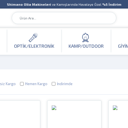
Shimano Olta Makineleri
ve Kamışlarında Havaleye Özel
%5 İndirim
OPTIK/ELEKTRONIK
KAMP/OUTDOOR
GIYI
siz Kargo
Hemen Kargo
İndirimde