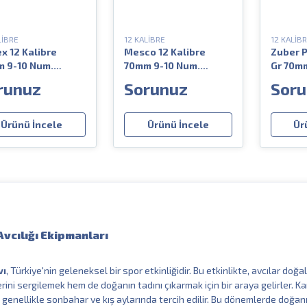
LİBRE
12 KALİBRE
12 KALİB
x 12 Kalibre
Mesco 12 Kalibre
Zuber P
 9-10 Num.
70mm 9-10 Num.
Gr 70m
rcın Özel Av Fişeği
Bıldırcın Özel Av Fişeği
Av Fişeğ
runuz
Sorunuz
Soru
Ürünü İncele
Ürünü İncele
Ür
Avcılığı Ekipmanları
vı
, Türkiye'nin geleneksel bir spor etkinliğidir. Bu etkinlikte, avcılar d
erini sergilemek hem de doğanın tadını çıkarmak için bir araya gelirler. K
genellikle sonbahar ve kış aylarında tercih edilir. Bu dönemlerde doğa