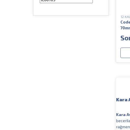
Hunterland
Hunthınk
HuntHink
12 KA
Lambro
Code
Leader
70mm
Mesco
Bıldı
Mojo
So
Momento
Özdal
Özkursan
Puissant
RC 55
Reyoka
Roebuck
Smart Strap
Sterling
Stil Crin
Verney Carron
Vurgun
Kara 
YAF
Zeros
Zuber
Kara A
beceril
rağmen 