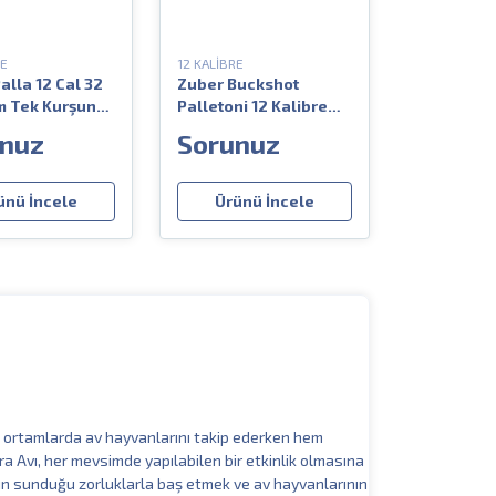
RE
12 KALİBRE
alla 12 Cal 32
Zuber Buckshot
m Tek Kurşun
Palletoni 12 Kalibre
i
70mm 34gr Tek Kurşun
nuz
Sorunuz
Av Fişeği
ünü İncele
Ürünü İncele
oğal ortamlarda av hayvanlarını takip ederken hem
ara Avı, her mevsimde yapılabilen bir etkinlik olmasına
nın sunduğu zorluklarla baş etmek ve av hayvanlarının