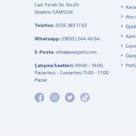
Cad. Ferah Sk. No:24
Kara
İlkadım/SAMSUN
Atıcı
Telefon:
0535 383 17 63
Opti
Kam
Whatsapp:
(0850) 244 40 64
Giyi
E-Posta:
info@avsepeti.com
Dalı
Çalışma Saatleri:
09:00 - 19:00,
Pet
Pazartesi - Cumartesi 11:00 - 17:00
Pazar