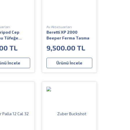
arları
Av Aksesuarları
ripod Cep
Beretti XP 2000
nu Tüfeğe
Beeper Ferma Tasma
a Aparatı
00 TL
9,500.00 TL
ünü İncele
Ürünü İncele