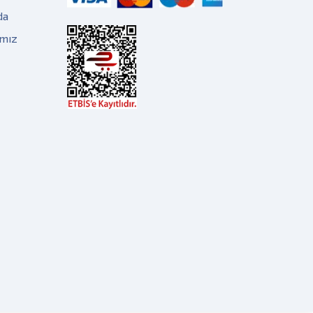
da
ımız