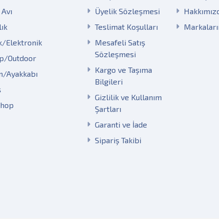
 Avı
Üyelik Sözleşmesi
Hakkımız
lık
Teslimat Koşulları
Markalar
k/Elektronik
Mesafeli Satış
Sözleşmesi
p/Outdoor
Kargo ve Taşıma
m/Ayakkabı
Bilgileri
ş
Gizlilik ve Kullanım
Shop
Şartları
Garanti ve İade
Sipariş Takibi