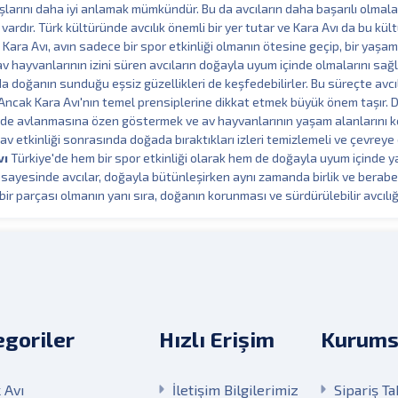
şlarını daha iyi anlamak mümkündür. Bu da avcıların daha başarılı olmala
vardır. Türk kültüründe avcılık önemli bir yer tutar ve Kara Avı da bu kült
 Kara Avı, avın sadece bir spor etkinliği olmanın ötesine geçip, bir yaşam
av hayvanlarının izini süren avcıların doğayla uyum içinde olmalarını sağla
 doğanın sunduğu eşsiz güzellikleri de keşfedebilirler. Bu süreçte avcı
 Ancak Kara Avı'nın temel prensiplerine dikkat etmek büyük önem taşır. D
ilde avlanmasına özen göstermek ve av hayvanlarının yaşam alanlarını 
 av etkinliği sonrasında doğada bıraktıkları izleri temizlemeli ve çevreye
vı
Türkiye'de hem bir spor etkinliği olarak hem de doğayla uyum içinde 
k sayesinde avcılar, doğayla bütünleşirken aynı zamanda birlik ve berabe
 bir parçası olmanın yanı sıra, doğanın korunması ve sürdürülebilir avcılığ
goriler
Hızlı Erişim
Kurums
 Avı
İletişim Bilgilerimiz
Sipariş Ta