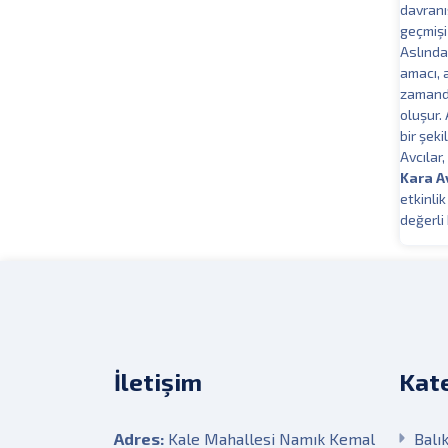
davranı
geçmişi 
Aslında
amacı, 
zamanda
oluşur.
bir şek
Avcılar,
Kara A
etkinli
değerli
İletişim
Kate
Adres:
Kale Mahallesi Namık Kemal
Balık