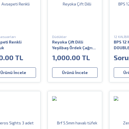
sesuarları
Düdükler
12 KALİB
peti Renkli
Reyoka Çift Dilli
BPS 12 
uk
Yeşilbaş Ördek Çağrı
DOUBLE 
Düdüğü
Savunm
0.00 TL
1,000.00 TL
Soru
Ürünü İncele
Ürünü İncele
Ür