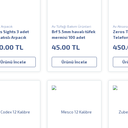
 Arpacık
Av Tüfeği Bakım Ürünleri
Av Aksesu
s Sights 3 adet
Brf 5.5mm havalı tüfek
Zeros T
atıslı Arpacık
mermisi 100 adet
Telefo
Bağlam
0.00 TL
45.00 TL
450.
Ürünü İncele
Ürünü İncele
Ür