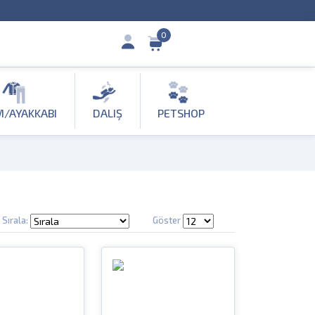
0
M/AYAKKABI
DALIŞ
PETSHOP
Sırala:
Göster