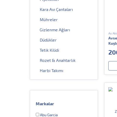
Kara Avı Çantaları
Mühreler
Gizlenme Ağları
Av Ak
Avse
Düdükler
Kuşl
Tetik Kilidi
20
Rozet & Anahtarlık
Harbi Takımı
Gez & Arpacık
Tetik Düşürücü
Av Aksesuarları
Markalar
Av Tüfeği Bakım Ürünleri
Abu Garcia