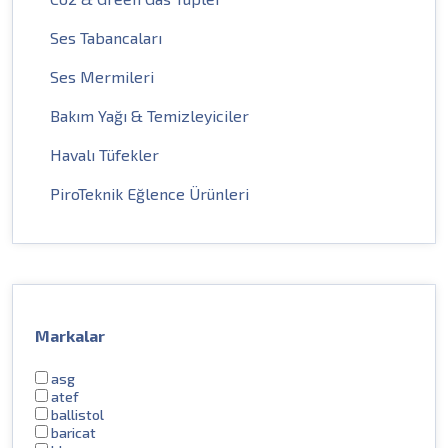
Ses Tabancaları
Ses Mermileri
Bakım Yağı & Temizleyiciler
Havalı Tüfekler
PiroTeknik Eğlence Ürünleri
Markalar
asg
atef
ballistol
baricat