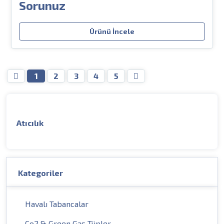
Sorunuz
Ürünü İncele
1
2
3
4
5
Atıcılık
Kategoriler
Havalı Tabancalar
Co2 & Green Gas Tüpler