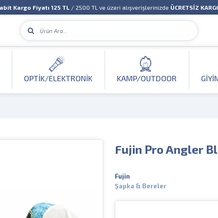
abit Kargo Fiyatı 125 TL
/ 2500 TL ve üzeri alışverişlerinizde
ÜCRETSİZ KARG
OPTIK/ELEKTRONIK
KAMP/OUTDOOR
GIYI
Fujin Pro Angler B
Fujin
Şapka & Bereler