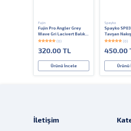
Fujin
Spayko
Fujin Pro Angler Grey
Spayko SP03
Wave Gri Lacivert Balıkcı
Tavşan Nakış
Şapka
Arka Kilit Çırt
(0)
(0)
Şapkası
320.00 TL
450.00 
Ürünü İncele
Ürünü 
İletişim
Kate