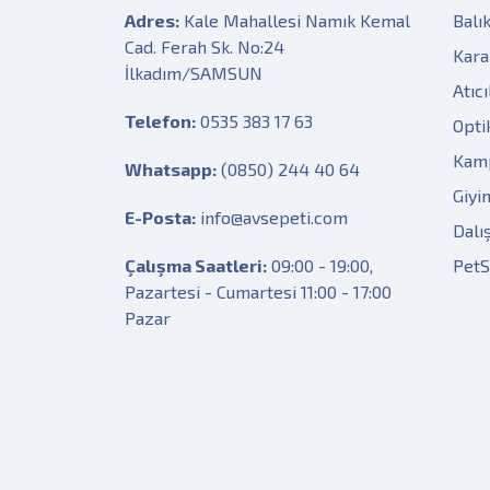
Adres:
Kale Mahallesi Namık Kemal
Balık
Cad. Ferah Sk. No:24
Kara
İlkadım/SAMSUN
Atıcı
Telefon:
0535 383 17 63
Opti
Kam
Whatsapp:
(0850) 244 40 64
Giyi
E-Posta:
info@avsepeti.com
Dalı
Çalışma Saatleri:
09:00 - 19:00,
Pet
Pazartesi - Cumartesi 11:00 - 17:00
Pazar