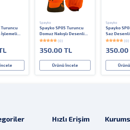
Spayko
Spayko
 Turuncu
Spayko SP05 Turuncu
Spayko SP0
 İşlemeli
Domuz Nakışlı Desenli
Saz Desenli 
lı Avcı
Arka Kilit Çırtlı Avcı
Çırtlı Avcı Ş
(0)
(0)
Şapkası
TL
350.00 TL
350.00
İncele
Ürünü İncele
Ürünü
goriler
Hızlı Erişim
Kurums