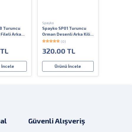
Spayko
8 Turuncu
Spayko SP01 Turuncu
Fileli Arka
Orman Desenli Arka Kilit
apkası
Çırtlı Avcı Şapkası
(0)
 TL
320.00 TL
 İncele
Ürünü İncele
al
Güvenli Alışveriş