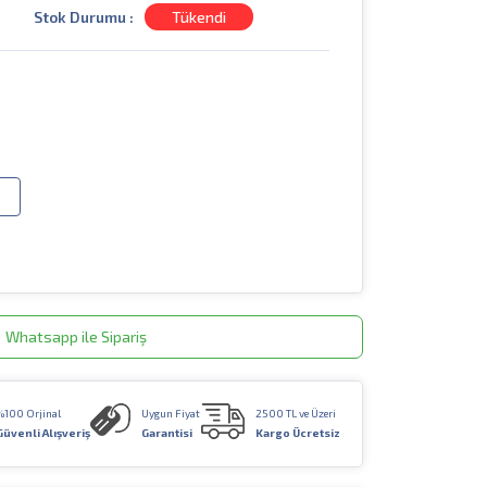
Stok Durumu :
Tükendi
Whatsapp ile Sipariş
%100 Orjinal
Uygun Fiyat
2500 TL ve Üzeri
Güvenli Alışveriş
Garantisi
Kargo Ücretsiz