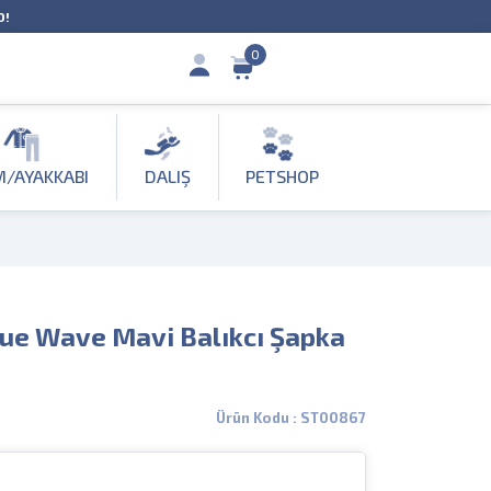
O!
0
M/AYAKKABI
DALIŞ
PETSHOP
lue Wave Mavi Balıkcı Şapka
Ürün Kodu : ST00867