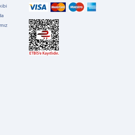
kibi
da
ımız