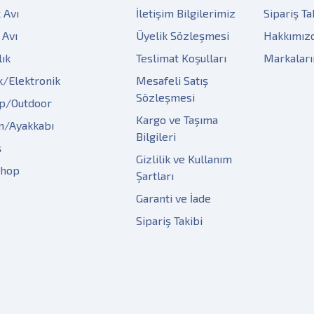
 Avı
İletişim Bilgilerimiz
Sipariş Ta
 Avı
Üyelik Sözleşmesi
Hakkımız
lık
Teslimat Koşulları
Markalar
k/Elektronik
Mesafeli Satış
Sözleşmesi
p/Outdoor
Kargo ve Taşıma
m/Ayakkabı
Bilgileri
ş
Gizlilik ve Kullanım
Shop
Şartları
Garanti ve İade
Sipariş Takibi