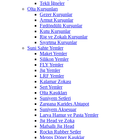
Tekli İğneler
Olta Kurşunları
Gezer Kurşunlar
Armut Kurşunlar
Fırdöndülü Kurşunlar
Kutu Kurşunlar
Rig ve Zokalı Kurşunlar
Sıyırtma Kurşunlar
Suni Sahte Yemler
Maket Yemler
Silikon Yemler
FLY Yemler
Jig Yemler
LRF Yemler
Kalamar Zokası
Sert Yemler
Olta Kaşıkları
Suniyem Setleri
Zargana Karides Ahtapot
Suniyem Aksesuar
Larva Hamur ve Pasta Yemler
Jig Head ve Zoka
Mafsallı Jig Head
Rockn Rubber Setler
Mepps Döner Kaşıklar