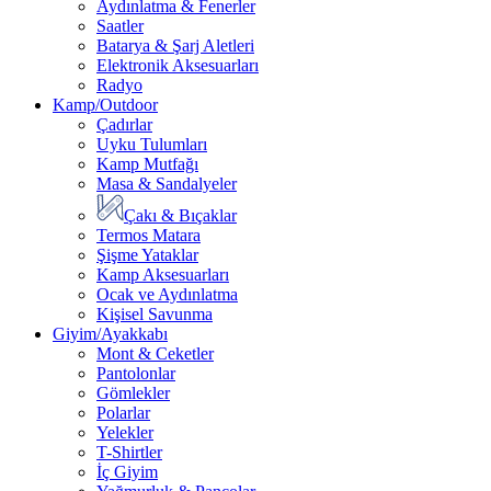
Aydınlatma & Fenerler
Saatler
Batarya & Şarj Aletleri
Elektronik Aksesuarları
Radyo
Kamp/Outdoor
Çadırlar
Uyku Tulumları
Kamp Mutfağı
Masa & Sandalyeler
Çakı & Bıçaklar
Termos Matara
Şişme Yataklar
Kamp Aksesuarları
Ocak ve Aydınlatma
Kişisel Savunma
Giyim/Ayakkabı
Mont & Ceketler
Pantolonlar
Gömlekler
Polarlar
Yelekler
T-Shirtler
İç Giyim