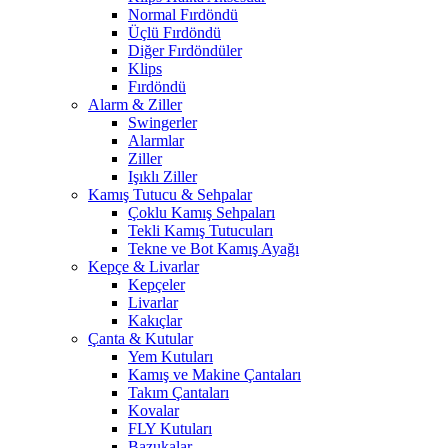
Normal Fırdöndü
Üçlü Fırdöndü
Diğer Fırdöndüler
Klips
Fırdöndü
Alarm & Ziller
Swingerler
Alarmlar
Ziller
Işıklı Ziller
Kamış Tutucu & Sehpalar
Çoklu Kamış Sehpaları
Tekli Kamış Tutucuları
Tekne ve Bot Kamış Ayağı
Kepçe & Livarlar
Kepçeler
Livarlar
Kakıçlar
Çanta & Kutular
Yem Kutuları
Kamış ve Makine Çantaları
Takım Çantaları
Kovalar
FLY Kutuları
Bazukalar