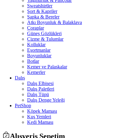
Yağmurluk & Pançolar
Sweatshirtler
Şort & Kapriler
Şapka & Bereler
Atkı Boyunluk & Balaklava
Çoraplar
Güneş Gözlükleri
Çizme & Tulumlar
Kolluklar
Eşortmanlar
Boyunluklar
Botlar
Kemer ve Palaskalar
Kemerler
Dalış
Dalış Elbisesi
Dalış Paletleri
Dalış Tüpü
Dalış Denge Yeleği
PetShop
Köpek Maması
Kuş Yemleri
Kedi Maması
Alışveriş Sepetim