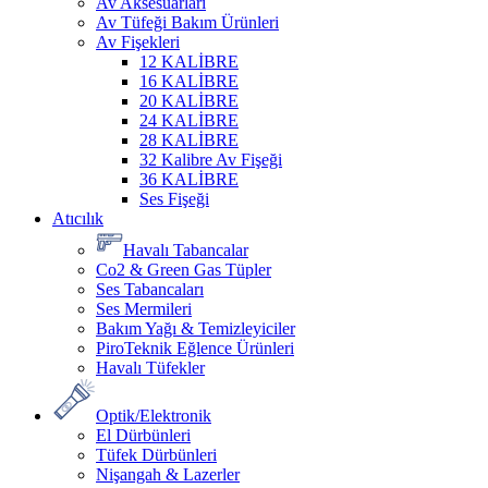
Av Aksesuarları
Av Tüfeği Bakım Ürünleri
Av Fişekleri
12 KALİBRE
16 KALİBRE
20 KALİBRE
24 KALİBRE
28 KALİBRE
32 Kalibre Av Fişeği
36 KALİBRE
Ses Fişeği
Atıcılık
Havalı Tabancalar
Co2 & Green Gas Tüpler
Ses Tabancaları
Ses Mermileri
Bakım Yağı & Temizleyiciler
PiroTeknik Eğlence Ürünleri
Havalı Tüfekler
Optik/Elektronik
El Dürbünleri
Tüfek Dürbünleri
Nişangah & Lazerler