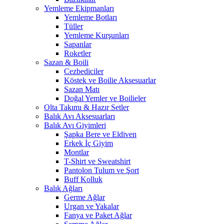
Yemleme Ekipmanları
Yemleme Botları
Tüller
Yemleme Kurşunları
Sapanlar
Roketler
Sazan & Boili
Cezbediciler
Köstek ve Boilie Aksesuarlar
Sazan Matı
Doğal Yemler ve Boilieler
Olta Takımı & Hazır Setler
Balık Avı Aksesuarları
Balık Avı Giyimleri
Şapka Bere ve Eldiven
Erkek İç Giyim
Montlar
T-Shirt ve Sweatshirt
Pantolon Tulum ve Şort
Buff Kolluk
Balık Ağları
Germe Ağlar
Urgan ve Yakalar
Fanya ve Paket Ağlar