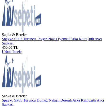
Şapka & Bereler
Spayko SP03 Turuncu Tavşan Nakış İşlemeli Arka Kilit Çırtlı Avcı
Şapkası
450.00 TL
Ürünü İncele
Şapka & Bereler
Spayko SP05 Turuncu Domuz Nakışlı Desenli Arka Kilit Çırtlı Avcı
Şapkası