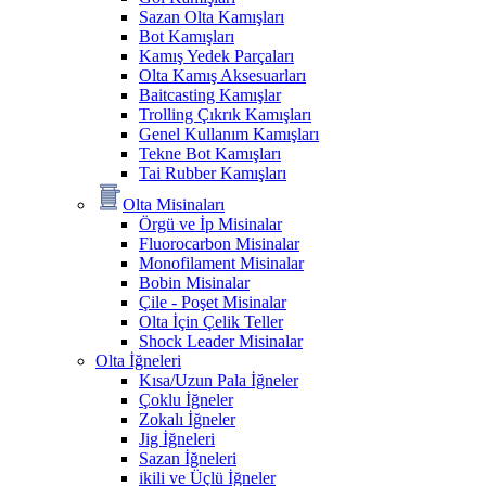
Sazan Olta Kamışları
Bot Kamışları
Kamış Yedek Parçaları
Olta Kamış Aksesuarları
Baitcasting Kamışlar
Trolling Çıkrık Kamışları
Genel Kullanım Kamışları
Tekne Bot Kamışları
Tai Rubber Kamışları
Olta Misinaları
Örgü ve İp Misinalar
Fluorocarbon Misinalar
Monofilament Misinalar
Bobin Misinalar
Çile - Poşet Misinalar
Olta İçin Çelik Teller
Shock Leader Misinalar
Olta İğneleri
Kısa/Uzun Pala İğneler
Çoklu İğneler
Zokalı İğneler
Jig İğneleri
Sazan İğneleri
ikili ve Üçlü İğneler