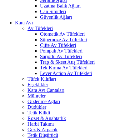
Serpme Ağlar
Uzatma Balık Ağları
Can Simitleri
Güvenlik Ağları
Kara Avı
Av Tüfekleri
Otomatik Av Tüfekleri
Süperpoze Av Tüfekleri
Çifte Av Tüfekleri
Pompalı Av Tüfekleri
Şarjörlü Av Tüfekleri
Trap & Skeet Atış Tüfekleri
Tek Kırma Av Tüfekleri
Lever Action Av Tüfekleri
Tüfek Kılıfları
Fişeklikler
Kara Avı Çantaları
Mühreler
Gizlenme Ağları
Düdükler
Tetik Kilidi
Rozet & Anahtarlık
Harbi Takımı
Gez & Arpacık
Tetik Düşürücü