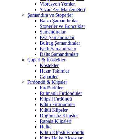
Vibrasyon Yemler
Sazan Avı Malzemeleri
Şamandıra ve Stoperler
Balza Şamandıralar
Stoperler ve Boncuklar
Şamandıralar
Eva Şamandıralar
Bulrag Şamandıralar
Işıklı Şamandıralar
Dalış Şamandıraları
Çapari & Köstekler
Köstekler
Hazır Takımlar
Çapariler
Fırdöndü & Klipsler
Fırdöndüler
Rulmanlı Fırdöndüler
Klipsli Fırdöndü
Kilitli Fırdöndüler
Kilitli Klipsler
Düğümsüz Klipsler
Rapala Klipsleri
Halka
Kilitli Klipsli Fırdöndü
Klips Halka Aksesuar