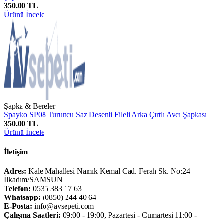
350.00 TL
Ürünü İncele
Şapka & Bereler
Spayko SP08 Turuncu Saz Desenli Fileli Arka Çırtlı Avcı Şapkası
350.00 TL
Ürünü İncele
İletişim
Adres:
Kale Mahallesi Namık Kemal Cad. Ferah Sk. No:24
İlkadım/SAMSUN
Telefon:
0535 383 17 63
Whatsapp:
(0850) 244 40 64
E-Posta:
info@avsepeti.com
Çalışma Saatleri:
09:00 - 19:00, Pazartesi - Cumartesi 11:00 -