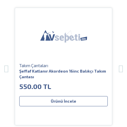
Takım Çantaları
Ta
Şeffaf Katlanır Akordeon 16inc Balıkçı Takım
Şe
Çantası
Ça
550.00 TL
5
Ürünü İncele