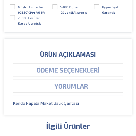
Müşteri Hizmetleri
%100 Orjinal
Uygun Fiyat
(0850) 244 40 64
Güvenli Alışveriş
Garantisi
2500 TL ve Üzeri
Kargo Ücretsiz
ÜRÜN AÇIKLAMASI
ÖDEME SEÇENEKLERI
YORUMLAR
Kendo Rapala Maket Balık Çantası
İlgili Ürünler