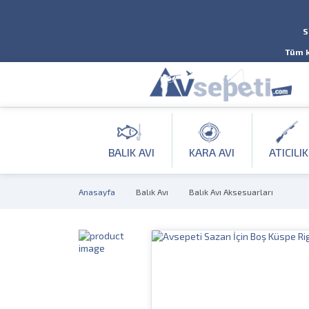
S
Tüm k
BALIK AVI
KARA AVI
ATICILIK
Anasayfa
Balık Avı
Balık Avı Aksesuarları