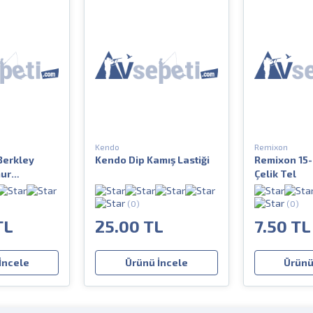
Kendo
Remixon
 Berkley
Kendo Dip Kamış Lastiği
Remixon 15-
mur
Çelik Tel
e Kalıbı
(0)
(0)
TL
25.00 TL
7.50 TL
İncele
Ürünü İncele
Ürünü