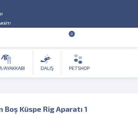
O!
AKSİT!
0
M/AYAKKABI
DALIŞ
PETSHOP
n Boş Küspe Rig Aparatı 1