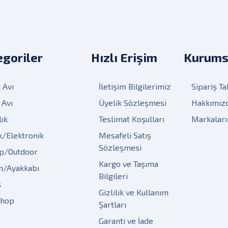
goriler
Hızlı Erişim
Kurums
 Avı
İletişim Bilgilerimiz
Sipariş Ta
 Avı
Üyelik Sözleşmesi
Hakkımız
lık
Teslimat Koşulları
Markalar
k/Elektronik
Mesafeli Satış
Sözleşmesi
p/Outdoor
Kargo ve Taşıma
m/Ayakkabı
Bilgileri
ş
Gizlilik ve Kullanım
Shop
Şartları
Garanti ve İade