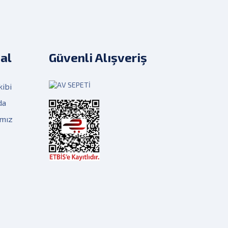
al
Güvenli Alışveriş
kibi
da
ımız