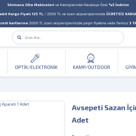
Shimano Olta Makineleri
ve Kamışlarında Havaleye Özel
%5 İndirim
abit Kargo Fiyatı 125 TL
/ 2500 TL ve üzeri alışverişlerinizde
ÜCRETSİZ KARG
redi kartlarına
2000 TL üzeri alışverişlerinizde peşin fiyatına vade farksız
3 T
OPTIK/ELEKTRONIK
KAMP/OUTDOOR
GIYI
Avsepeti Sazan İçi
Adet