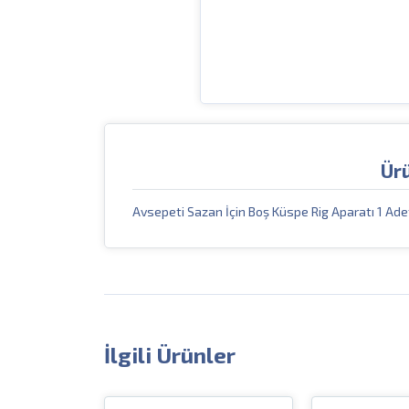
Ür
Avsepeti Sazan İçin Boş Küspe Rig Aparatı 1 Ade
İlgili Ürünler