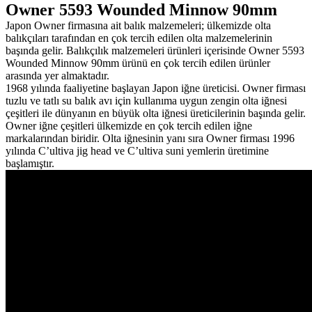
Owner 5593 Wounded Minnow 90mm
Japon Owner firmasına ait balık malzemeleri; ülkemizde olta
balıkçıları tarafından en çok tercih edilen olta malzemelerinin
başında gelir. Balıkçılık malzemeleri ürünleri içerisinde Owner 5593
Wounded Minnow 90mm ürünü en çok tercih edilen ürünler
arasında yer almaktadır.
1968 yılında faaliyetine başlayan Japon iğne üreticisi. Owner firması
tuzlu ve tatlı su balık avı için kullanıma uygun zengin olta iğnesi
çeşitleri ile dünyanın en büyük olta iğnesi üreticilerinin başında gelir.
Owner iğne çeşitleri ülkemizde en çok tercih edilen iğne
markalarından biridir. Olta iğnesinin yanı sıra Owner firması 1996
yılında C’ultiva jig head ve C’ultiva suni yemlerin üretimine
başlamıştır.