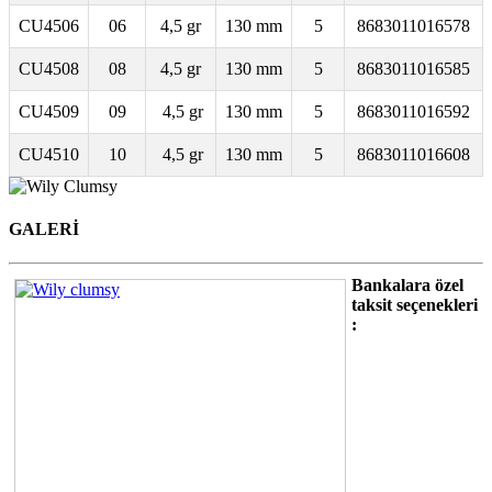
CU4506
06
4,5 gr
130 mm
5
8683011016578
CU4508
08
4,5 gr
130 mm
5
8683011016585
CU4509
09
4,5 gr
130 mm
5
8683011016592
CU4510
10
4,5 gr
130 mm
5
8683011016608
GALERİ
Bankalara özel
taksit seçenekleri
: