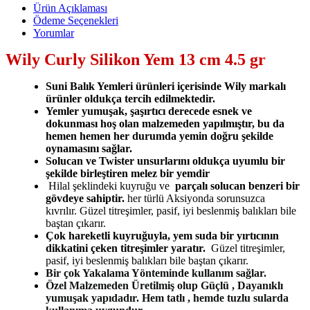
Ürün Açıklaması
Ödeme Seçenekleri
Yorumlar
Wily Curly Silikon Yem 13 cm 4.5 gr
S
uni Balık Yemleri ürünleri içerisinde Wily markalı
ürünler oldukça tercih edilmektedir.
Yemler yumuşak, şaşırtıcı derecede esnek ve
dokunması hoş olan malzemeden yapılmıştır,
bu da
hemen hemen her durumda yemin doğru şekilde
oynamasını sağlar.
Solucan ve Twister unsurlarını oldukça uyumlu bir
şekilde birleştiren melez bir yemdir
Hilal şeklindeki kuyruğu ve
parçalı solucan benzeri bir
gövdeye sahiptir.
her türlü Aksiyonda sorunsuzca
kıvrılır. Güzel titreşimler, pasif, iyi beslenmiş balıkları bile
baştan çıkarır.
Çok hareketli kuyruğuyla, yem suda bir yırtıcının
dikkatini çeken titreşimler yaratır.
Güzel titreşimler,
pasif, iyi beslenmiş balıkları bile baştan çıkarır.
Bir çok Yakalama Yönteminde kullanım sağlar.
Özel Malzemeden Üretilmiş olup Güçlü , Dayanıklı
yumuşak yapıdadır. Hem tatlı , hemde tuzlu sularda