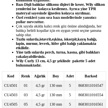
kullanıma uygundur.
Bazı Dişli balıklar silikonu dişleri ile keser, Wily silikon
yemlerini ise kolayca kesilemez. Ayrıca yine TPR
materyal sayesinde iğneden kolayca sıyrılmaz.
Özel renkleri yanı sıra bazı modellerinde yansıtıcı
pullar mevcuttur.
Çok sayıda akılda kalıcı renk göz önüne alındığında, her
balıkçı belirli koşullar için en uygun yemi seçme şansına
sahip olur.
Tuzlu sularda,istavrit,eşkina, iskorpit,kayış balığı,
lapin, mırmır, levrek, lüfer gibi balığı yaklamakta
etkilidir.
Yine tatlı sularda perch, turna, kasna, gibi balıkları
yakalayabilirsiniz.
Wily Curly 13 cm, 4,5 gr şeklinde pakette 5 adet
bulunmaktadır.
Kod
Renk
Ağırlık
Boy
Adet
Barkod
CU4501
01
4,5 gr
130 mm
5
8683011016547
CU4503
03
4,5 gr
130 mm
5
8683011016554
CU4505
05
4,5 gr
130 mm
5
8683011016561